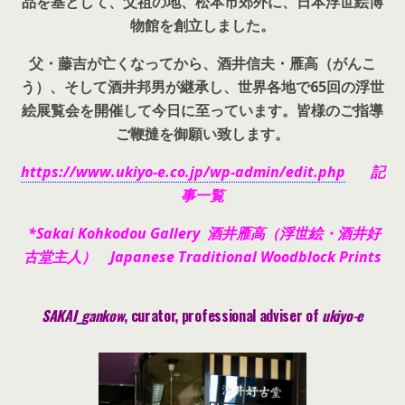
品を基として、父祖の地、松本市郊外に、日本浮世絵博
物館を創立しました。
父・藤吉が亡くなってから、酒井信夫・雁高（がんこ
う）、そして酒井邦男が継承し、世界各地で65回の浮世
絵展覧会を開催して今日に至っています。皆様のご指導
ご鞭撻を御願い致します。
https://www.ukiyo-e.co.jp/wp-admin/edit.php
記
事一覧
*Sakai Kohkodou Gallery 酒井雁高（浮世絵・酒井好
古堂主人） Japanese Traditional Woodblock Prints
SAKAI_gankow
, curator, pr
ofessional adviser of
ukiyo-e