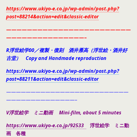
https://www.ukiyo-e.co.jp/wp-admin/post.php?
post=88214&action=edit&classic-editor
————————————————————————
———————————————–
R浮世絵学00／複製・復刻 酒井雁高（浮世絵・酒井好
古堂） Copy and Handmade reproduction
https://www.ukiyo-e.co.jp/wp-admin/post.php?
post=88211&action=edit&classic-editor
—————————————————————————
——————————————–
V浮世絵学 ミニ動画 Mini-film, about 5 minutes
https://www.ukiyo-e.co.jp/92533
浮世絵学 ミニ動
画 各種