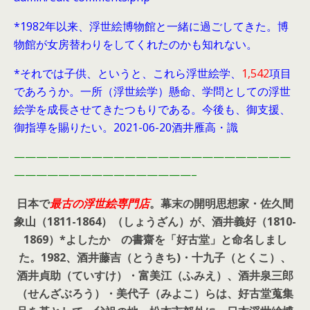
*1982年以来、浮世絵博物館と一緒に過ごしてきた。博
物館が女房替わりをしてくれたのかも知れない。
*それでは子供、というと、これら浮世絵学、
1,542
項目
であろうか。一所（浮世絵学）懸命、学問としての浮世
絵学を成長させてきたつもりである。今後も、御支援、
御指導を賜りたい。2021-06-20酒井雁高・識
—————————————————————————
————————————————–
日本で
最古の浮世絵専門店
。幕末の開明思想家・
佐久間
象山（1811-1864）（しょうざん）が、酒井義好（1810-
1869）*よしたか の書齋を「好古堂」と命名しまし
た。
1982、酒井藤吉（とうきち)・十九子（とくこ）、
酒井貞助（ていすけ）・富美江（ふみえ）、酒井泉三郎
（せんざぶろう）・美代子（みよこ）らは、好古堂蒐集