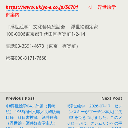
https://www.ukiyo-e.co.jp/56701
◁ 浮世絵学
御案内
［浮世絵学］文化藝術懇話会 浮世絵鑑定家
100-0006東京都千代田区有楽町1-2-14
電話03-3591-4678（東京・有楽町）
携帯090-8171-7668
Previous Post
Next Post
!!浮世絵学04／外題（長崎
!!浮世絵学 2026-07-17 ゼレ
絵） 1938内田六郎／長崎版画
ンスキーがプーチン本人に“失
目録 紅日書樓藏 酒井雁高
脚”を突きつけました。このメ
（浮世絵・酒井好古堂主人）
ッセージは、クレムリンへの事