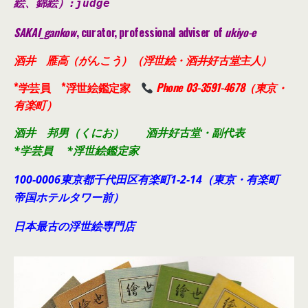
絵、錦絵）
:judge
SAKAI_gankow
, curator, professional adviser of
ukiyo-e
酒井 雁高（がんこう）（浮世絵・酒井好古堂主人）
*学芸員 *浮世絵鑑定家
Phone 03-3591-4678（東京・
有楽町）
酒井 邦男（くにお） 酒井好古堂・副代表
*学芸員 *浮世絵鑑定家
100-0006東京都千代田
区有楽町1-2-14（東京・有楽町
帝国ホテルタワー前）
日本最古の浮世絵専門店