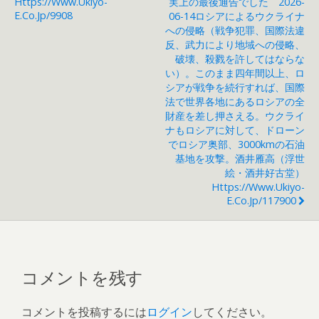
Https://www.ukiyo-
実上の最後通告でした 2026-
E.co.jp/9908
06-14ロシアによるウクライナ
への侵略（戦争犯罪、国際法違
反、武力により地域への侵略、
破壊、殺戮を許してはならな
い）。このまま四年間以上、ロ
シアが戦争を続行すれば、国際
法で世界各地にあるロシアの全
財産を差し押さえる。ウクライ
ナもロシアに対して、ドローン
でロシア奥部、3000kmの石油
基地を攻撃。酒井雁高（浮世
絵・酒井好古堂）
Https://www.ukiyo-
E.co.jp/117900
コメントを残す
コメントを投稿するには
ログイン
してください。