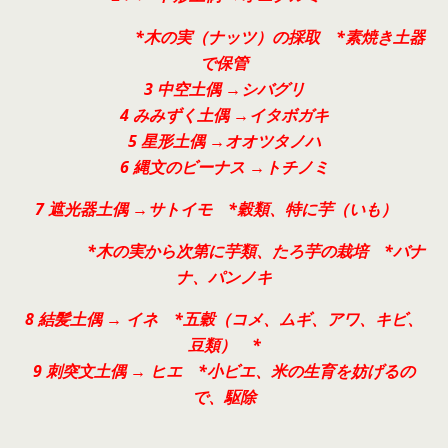
*木の実（ナッツ）の採取 *素焼き土器
で保管
3 中空土偶 →シバグリ
4 みみずく土偶 →イタボガキ
5 星形土偶 →オオツタノハ
6 縄文のビーナス →トチノミ
7 遮光器土偶 →サトイモ *穀類、特に芋（いも）
*木の実から次第に芋類、たろ芋の栽培 *バナ
ナ、パンノキ
8 結髪土偶 → イネ *五穀（コメ、ムギ、アワ、キビ、
豆類） *
9 刺突文土偶 → ヒエ *小ビエ、米の生育を妨げるの
で、駆除