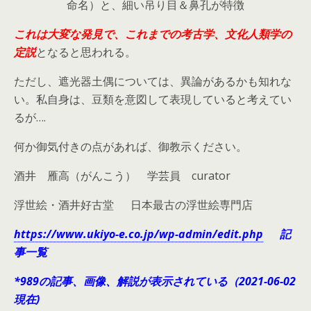
命名）と、細い吊り目＆鼻孔が特徴
これは大変な発見で、これまでの考古学、文化人類学の
定説
となると思われる。
ただし、遮光器土偶については、異論があるかも知れな
い。私自身は、豆類を意図して表現していると考えてい
るが….
何か御気付きの点があれば、御教示ください。
酒井 雁高（がんこう） 学芸員 curator
浮世絵・酒井好古堂 日本最古の浮世絵専門店
https://www.ukiyo-e.co.jp/wp-admin/edit.php
記
事一覧
*989の記事、画像、解説が表示されている（2021-06-02
現在)