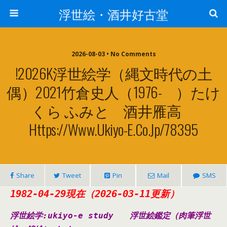
浮世絵・酒井好古堂
2026-08-03 • No Comments
!2026K浮世絵学（縄文時代の土
偶）2021竹倉史人（1976- ）たけ
くら ふみと 酒井雁高
Https://www.ukiyo-E.co.jp/78395
Share
Tweet
Pin
Mail
SMS
1982-04-29現在（2026-03-11更新）
浮世絵学:ukiyo-e study
浮世絵鑑定（肉筆浮世