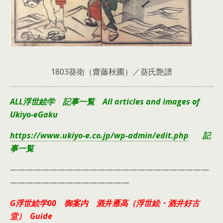
1803葵衛（齋藤秋圃）／葵氏艶譜
ALL浮世絵学 記事一覧 All articles and images of
Ukiyo-eGaku
https://www.ukiyo-e.co.jp/wp-admin/edit.php
記
事一覧
—————————————————————————
———————————————
G浮世絵学00 御案内 酒井雁高（浮世絵・酒井好古
堂） Guide