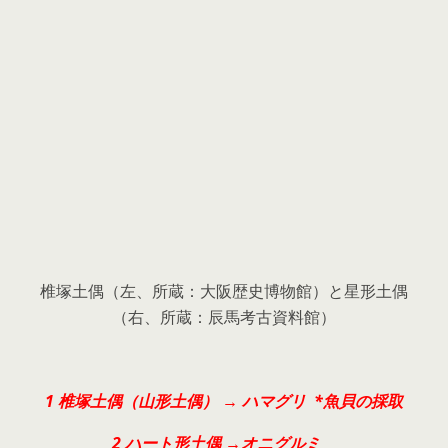
椎塚土偶（左、所蔵：大阪歴史博物館）と星形土偶
（右、所蔵：辰馬考古資料館）
1 椎塚土偶（山形土偶） → ハマグリ *魚貝の採取
2 ハート形土偶 →オニグルミ