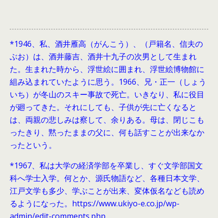
*1946、
私、酒井雁高（がんこう）、（戸籍名、信夫の
ぶお）は、酒井藤吉、酒井十九子の次男として生まれ
た。生まれた時から、浮世絵に囲まれ、浮世絵博物館に
組み込まれていたように思う。1966、兄・正一（しょう
いち）が冬山のスキー事故で死亡。いきなり、私に役目
が廻ってきた。それにしても、子供が先に亡くなると
は、両親の悲しみは察して、余りある。母は、閉じこも
ったきり、黙ったままの父に、何も話すことが出来なか
ったという。
*1967、私は大学の経済学部を卒業し、すぐ文学部国文
科へ学士入学。何とか、源氏物語など、各種日本文学、
江戸文学も多少、学ぶことが出来、変体仮名なども読め
るようになった。https://www.ukiyo-e.co.jp/wp-
admin/edit-comments.php