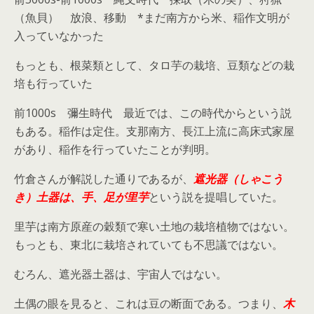
（魚貝） 放浪、移動 *まだ南方から米、稲作文明が
入っていなかった
もっとも、根菜類として、タロ芋の栽培、豆類などの栽
培も行っていた
前1000s 彌生時代 最近では、この時代からという説
もある。稲作は定住。支那南方、長江上流に高床式家屋
があり、稲作を行っていたことが判明。
竹倉さんが解説した通りであるが、
遮光器（しゃこう
き）土器は、手、足が里芋
という説を提唱していた。
里芋は南方原産の穀類で寒い土地の栽培植物ではない。
もっとも、東北に栽培されていても不思議ではない。
むろん、遮光器土器は、宇宙人ではない。
土偶の眼を見ると、これは豆の断面である。つまり、
木