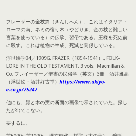
フレーザーの金枝篇（きんしへん）、これはイタリア・
ローマの南、ネミの宿り木（やどりぎ、金の枝と難しい
言葉を使っている）の伝承、習俗である。王様を死ぬ前
に殺す。これは植物の生成、死滅と関係している。
浮世絵学04／1909G. FRAZER（1854-1941）., FOLK-
LORE IN THE OLD TESTAMENT, 3 vols., Macmillan &
Co. フレイーザー／聖書の民俗学（英文）3冊 酒井雁高
（浮世絵・酒井好古堂）
https://www.ukiyo-
e.co.jp/75247
他にも、顔と木の実の断面の画像で示されていた。探し
たが出てこない。
要するに、
前5000s-前1000s 縄文時代 採取（木の実）、狩猟