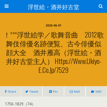
浮世絵・酒井好古堂
2026-06-01
！***浮世絵学／歌舞音曲 2012歌
舞伎俳優名跡便覧、古今俳優似
顔大全 酒井雁高（浮世絵・酒
井好古堂主人） Https://www.ukiyo-
E.co.jp/7529
Share
Tweet
Pin
Mail
SMS
1756-1829（74）