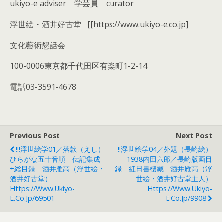
ukiyo-e adviser 学芸員 curator
浮世絵・酒井好古堂 [[https://www.ukiyo-e.co.jp]
文化藝術懇話会
100-0006東京都千代田区有楽町1-2-14
電話03-3591-4678
Previous Post
Next Post
!!!浮世絵学01／落款（えし）
!!浮世絵学04／外題（長崎絵）
ひらがな五十音順 伝記集成
1938内田六郎／長崎版画目
+総目録 酒井雁高（浮世絵・
録 紅日書樓藏 酒井雁高（浮
酒井好古堂）
世絵・酒井好古堂主人）
Https://www.ukiyo-
Https://www.ukiyo-
E.co.jp/69501
E.co.jp/9908