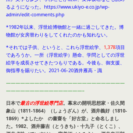
るようになった。https://www.ukiyo-e.co.jp/wp-
admin/edit-comments.php
*1982年以来、浮世絵博物館と一緒に過ごしてきた。博
物館が女房替わりをしてくれたのかも知れない。
*それでは子供、というと、これら浮世絵学、
1,378
項目
であろうか。一所（浮世絵学）懸命、学問としての浮世
絵学を成長させてきたつもりである。今後も、御支援、
御指導を賜りたい。2021-06-20酒井雁高・識
—————————————————————————
————————————————–
日本で
最古の浮世絵専門店
。幕末の開明思想家・
佐久間
象山（1811-1864）（しょうざん）が、酒井義好（1810-
1869）*よしたか の書齋を「好古堂」と命名しまし
た。
1982、酒井藤吉（とうきち)・十九子（とくこ）、