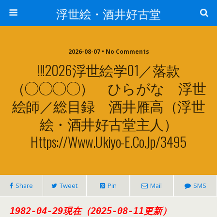
浮世絵・酒井好古堂
2026-08-07 • No Comments
!!!2026浮世絵学01／落款
（◯◯◯◯） ひらがな 浮世
絵師／総目録 酒井雁高（浮世
絵・酒井好古堂主人）
Https://www.ukiyo-E.co.jp/3495
Share
Tweet
Pin
Mail
SMS
1982-04-29現在（2025-08-11更新）