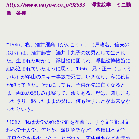
https://www.ukiyo-e.co.jp/92533
浮世絵学 ミニ動
画 各種
*1946、
私、酒井雁高（がんこう）、（戸籍名、信夫の
ぶお）は、酒井藤吉、酒井十九子の次男として生まれ
た。生まれた時から、浮世絵に囲まれ、浮世絵博物館に
組み込まれていたように思う。1966、兄・正一（しょう
いち）が冬山のスキー事故で死亡。いきなり、私に役目
が廻ってきた。それにしても、子供が先に亡くなると
は、両親の悲しみは察して、余りある。母は、閉じこも
ったきり、黙ったままの父に、何も話すことが出来なか
ったという。
*1967、私は大学の経済学部を卒業し、すぐ文学部国文
科へ学士入学。何とか、源氏物語など、各種日本文学、
江戸文学も多少、学ぶことが出来、変体仮名なども読め