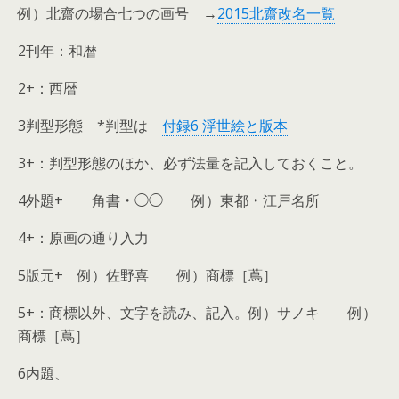
例）北齋の場合七つの画号 →
2015北齋改名一覧
2刊年：和暦
2+：西暦
3判型形態 *判型は
付録6 浮世絵と版本
3+：判型形態のほか、必ず法量を記入しておくこと。
4外題+ 角書・◯◯ 例）東都・江戸名所
4+：原画の通り入力
5版元+ 例）佐野喜 例）商標［蔦］
5+：商標以外、文字を読み、記入。例）サノキ 例）
商標［蔦］
6内題、