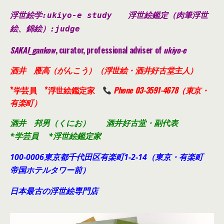
浮世絵学:ukiyo-e study
浮世絵鑑定（肉筆浮世
絵、錦絵）
:judge
SAKAI_gankow
, curator, professional adviser of
ukiyo-e
酒井 雁高（がんこう）（浮世絵・酒井好古堂主人）
*学芸員 *浮世絵鑑定家
Phone 03-3591-4678（東京・
有楽町）
酒井 邦男（くにお） 酒井好古堂・副代表
*学芸員 *浮世絵鑑定家
100-0006東京都千代田
区有楽町1-2-14（東京・有楽町
帝国ホテルタワー前）
日本最古の浮世絵専門店