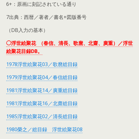
6+：原画に刻記されている通り
7出典：西暦／著者／書名+図版番号
（DB入力の基本）
◯浮世絵聚花 （春信、清長、歌麿、北齋、廣重）／浮世
絵聚花目録DB。
1978浮世絵聚花03／歌麿総目録
1979浮世絵聚花04／春信総目録
1981浮世絵聚花14／廣重総目録
1981浮世絵聚花16／北齋総目録
1985浮世絵聚花02／清長総目録
1980榮之／総目録 浮世絵聚花08