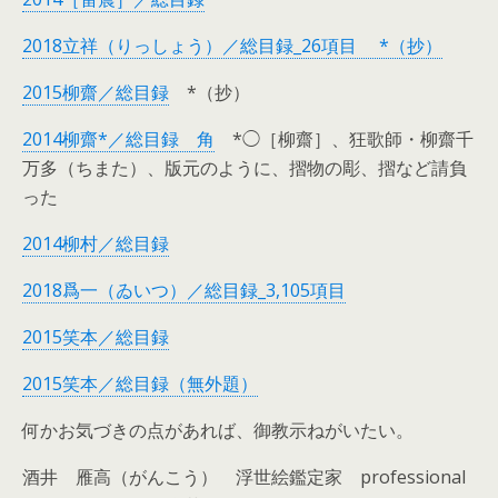
2018立祥（りっしょう）／総目録_26項目 *（抄）
2015柳齋／総目録
*（抄）
2014柳齋*／総目録 角
*◯［柳齋］、狂歌師・柳齋千
万多（ちまた）、版元のように、摺物の彫、摺など請負
った
2014柳村／総目録
2018爲一（ゐいつ）／総目録_3,105項目
2015笑本／総目録
2015笑本／総目録（無外題）
何かお気づきの点があれば、御教示ねがいたい。
酒井 雁高（がんこう） 浮世絵鑑定家 professional