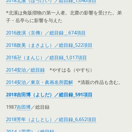
2018北溪（ほっけい）／総目録_1,040項目
*北溪は角版摺物の第一人者。北齋の影響を受けた。弟
子・岳亭らに影響を与えた
2016政演（京傳）／総目録＿674項目
2018政美（まさよし）／総目録_522項目
2018卍（まんじ）／総目録_1,017項目
2014安治／総目録
*やすはる（やすぢ）
2014安治／東京・眞画名所図解
*清親の作品も含む。
2018吉田博（よしだ）／総目録_591項目
1987
吉田博
／総目録
2018芳年（よしとし）／総目録_6,652項目
2014［雷震］／総目録