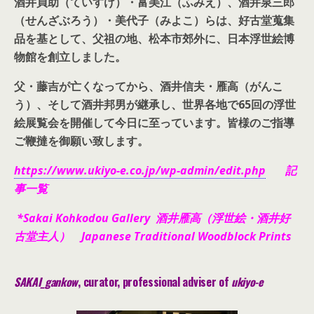
酒井貞助（ていすけ）・富美江（ふみえ）、酒井泉三郎
（せんざぶろう）・美代子（みよこ）らは、好古堂蒐集
品を基として、父祖の地、松本市郊外に、日本浮世絵博
物館を創立しました。
父・藤吉が亡くなってから、酒井信夫・雁高（がんこ
う）、そして酒井邦男が継承し、世界各地で65回の浮世
絵展覧会を開催して今日に至っています。皆様のご指導
ご鞭撻を御願い致します。
https://www.ukiyo-e.co.jp/wp-admin/edit.php
記
事一覧
*Sakai Kohkodou Gallery 酒井雁高（浮世絵・酒井好
古堂主人） Japanese Traditional Woodblock Prints
SAKAI_gankow
, curator, pr
ofessional adviser of
ukiyo-e