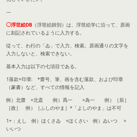
—
◯浮世絵DB
（浮世絵師別）は、浮世絵学に沿って、原画
に刻記されているように入力する。
従って、わ行の「ゐ」で入力、検索。原画通りの文字を
入力しないと、検索できない。
基本入力は以下の七項目である。
1落款+印章: *齋号、筆、画を含む落款、および印章
（篆書）など、すべての情報を記入
例）北齋 ×北斎 例）爲一 ×為一 例）［辰］
［政］ 例）［ふしのやま］*「よしのやま」は不可
1+：えし 例）ほくさゐ ×ほくさい 例）ゐいつ ×
いいつ