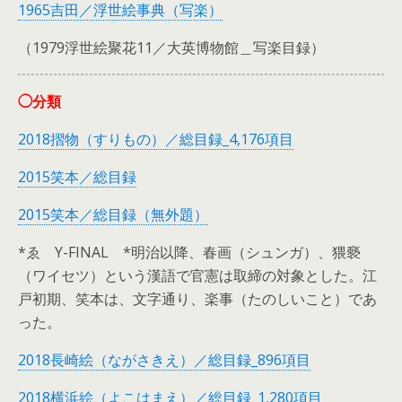
1965吉田／浮世絵事典（写楽）
（1979浮世絵聚花11／大英博物館＿写楽目録）
◯分類
2018摺物（すりもの）／総目録_4,176項目
2015笑本／総目録
2015笑本／総目録（無外題）
*ゑ Y-FINAL *明治以降、春画（シュンガ）、猥褻
（ワイセツ）という漢語で官憲は取締の対象とした。江
戸初期、笑本は、文字通り、楽事（たのしいこと）であ
った。
2018長崎絵（ながさきえ）／総目録_896項目
2018横浜絵（よこはまえ）／総目録_1,280項目