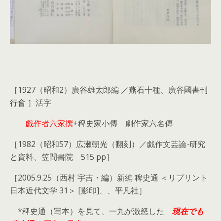
［1927（昭和2）廣谷雄太郎編 ／燕石十種、廣谷國書刊
行會 ］活字
戯作者六家撰
+稗史家小傳 劇作家六名傳
［1982（昭和57）広瀬朝光（翻刻）／戯作文芸論-研究
と資料、笠間書院 515 pp］
［2005.9.25（西村 宇吉・編）新編 稗史通 ＜リプリント
日本近代文学 31＞ [影印]、、平凡社］
*稗史通（写本）を見て、一九が激怒した
現在でも