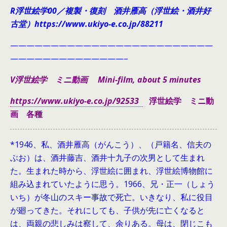
R浮世絵学00／複製・復刻 酒井雁高（浮世絵・酒井好
古堂）https://www.ukiyo-e.co.jp/88211
—————————————————————————
——————————————–
V浮世絵学 ミニ動画 Mini-film, about 5 minutes
https://www.ukiyo-e.co.jp/92533
浮世絵学 ミニ動
画 各種
*1946、
私、酒井雁高（がんこう）、（戸籍名、信夫の
ぶお）は、酒井藤吉、酒井十九子の次男として生まれ
た。生まれた時から、浮世絵に囲まれ、浮世絵博物館に
組み込まれていたように思う。1966、兄・正一（しょう
いち）が冬山のスキー事故で死亡。いきなり、私に役目
が廻ってきた。それにしても、子供が先に亡くなると
は、両親の悲しみは察して、余りある。母は、閉じこも