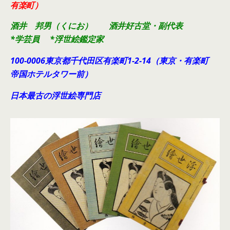
有楽町）
酒井 邦男（くにお） 酒井好古堂・副代表
*学芸員 *浮世絵鑑定家
100-0006東京都千代田
区有楽町1-2-14（東京・有楽町
帝国ホテルタワー前）
日本最古の浮世絵専門店