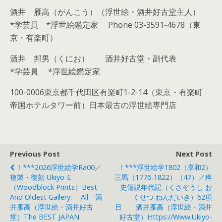
酒井 雁高（がんこう）（浮世絵・酒井好古堂主人）
*学芸員 *浮世絵鑑定家 Phone 03-3591-4678（東
京・有楽町）
酒井 邦男（くにお） 酒井好古堂・副代表
*学芸員 *浮世絵鑑定家
100-0006東京都千代田区有楽町1-2-14（東京・有楽町
帝国ホテルタワー前）日本最古の浮世絵専門店
Previous Post
Next Post
！***2026浮世絵学Ra00／
！***浮世絵学1802（享和2）
複製・復刻 Ukiyo-E
三馬（1776-1822）（47）／稗
（woodblock Prints）Best
史億説年代記（くさぞうし お
And Oldest Gallery: All 酒
くせつ ねんだいき）62項
井雁高（浮世絵・酒井好古
目 酒井雁高（浮世絵・酒井
堂）The BEST JAPAN
好古堂）https://www.ukiyo-