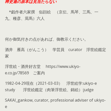
稗史通の原本は見当たらない
*戯作者六家撰 似顔絵 （京伝、馬琴、三馬、一
九、種彦、焉馬）六人
何か御気付きの点があれば、御教示ください。
酒井 雁高（がんこう） 学芸員 curator 浮世絵鑑定
家
浮世絵・酒井好古堂
https://www.ukiyo-
e.co.jp/78569 ご案内
1982-04-29現在（2021-03-03） 浮世絵学:ukiyo-e
study 浮世絵鑑定（肉筆浮世絵、錦絵）:judge
SAKAI_gankow, curator, professional adviser of ukiyo-
e