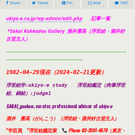
Share
Tweet
Pin
Mail
SMS
ukiyo-e.co.jp/wp-admin/edit.php
記事一覧
*Sakai Kohkodou Gallery 酒井雁高（浮世絵・酒井好
古堂主人）
—————————————————————————
————————————————
1982-04-29現在（2024-02-21
更新）
浮世絵学:ukiyo-e study
浮世絵鑑定（肉筆浮世
絵、錦絵）
:judge1
SAKAI_gankow
, curator, professional adviser of
ukiyo-e
酒井 雁高（がんこう）（浮世絵・酒井好古堂主人）
*学芸員 *浮世絵鑑定家
Phone 03-3591-4678（東京・