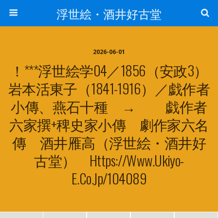
浮世絵・酒井好古堂
2026-06-01
！***浮世絵学04／1856（安政3）
岩本活東子（1841-1916）／戯作者
小傳、燕石十種 → 戯作者
六家撰+稗史家小傳 劇作家六名
傳 酒井雁高（浮世絵・酒井好
古堂） Https://www.ukiyo-
E.co.jp/104089