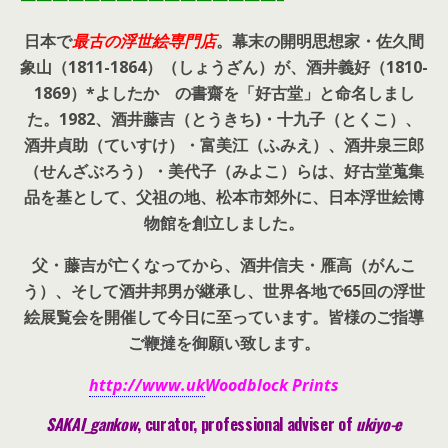
日本で
最古の浮世絵専門店
。幕末の開明思想家・
佐久間
象山（1811-1864）（しょうざん）が、酒井義好（1810-
1869）*よしたか の書齋を「好古堂」と命名しまし
た。
1982、酒井藤吉（とうきち)・十九子（とくこ）、
酒井貞助（ていすけ）・富美江（ふみえ）、酒井泉三郎
（せんざぶろう）・美代子（みよこ）らは、好古堂蒐集
品を基として、父祖の地、松本市郊外に、日本浮世絵博
物館を創立しました。
父・藤吉が亡くなってから、酒井信夫・雁高（がんこ
う）、そして酒井邦男が継承し、世界各地で65回の浮世
絵展覧会を開催して今日に至っています。皆様のご指導
ご鞭撻を御願い致します。
http://www.uk
Woodblock Prints
SAKAI_gankow
, curator, pr
ofessional adviser of
ukiyo-e