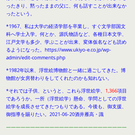
ったきり、黙ったままの父に、何も話すことが出来なか
ったという。
*1967、私は大学の経済学部を卒業し、すぐ文学部国文
科へ学士入学。何とか、源氏物語など、各種日本文学、
江戸文学も多少、学ぶことが出来、変体仮名なども読め
るようになった。https://www.ukiyo-e.co.jp/wp-
admin/edit-comments.php
*1982年以来、浮世絵博物館と一緒に過ごしてきた。博
物館が女房替わりをしてくれたのかも知れない。
*それでは子供、というと、これら浮世絵学、
1,366
項目
であろうか。一所（浮世絵学）懸命、学問としての浮世
絵学を成長させてきたつもりである。今後も、御支援、
御指導を賜りたい。2021-06-20酒井雁高・識
—————————————————————————
————————————————–