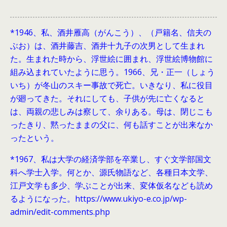
*1946、
私、酒井雁高（がんこう）、（戸籍名、信夫の
ぶお）は、酒井藤吉、酒井十九子の次男として生まれ
た。生まれた時から、浮世絵に囲まれ、浮世絵博物館に
組み込まれていたように思う。1966、兄・正一（しょう
いち）が冬山のスキー事故で死亡。いきなり、私に役目
が廻ってきた。それにしても、子供が先に亡くなると
は、両親の悲しみは察して、余りある。母は、閉じこも
ったきり、黙ったままの父に、何も話すことが出来なか
ったという。
*1967、私は大学の経済学部を卒業し、すぐ文学部国文
科へ学士入学。何とか、源氏物語など、各種日本文学、
江戸文学も多少、学ぶことが出来、変体仮名なども読め
るようになった。https://www.ukiyo-e.co.jp/wp-
admin/edit-comments.php