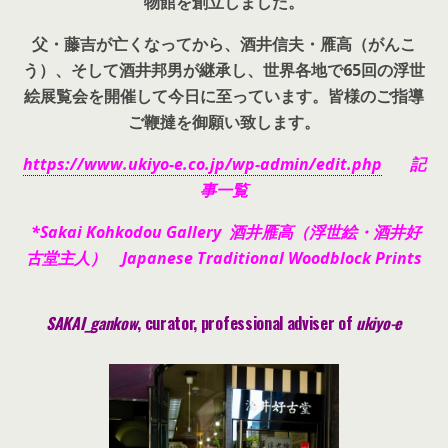
物館を創立しました。
父・藤吉が亡くなってから、酒井信夫・雁高（がんこ
う）、そして酒井邦男が継承し、世界各地で65回の浮世
絵展覧会を開催して今日に至っています。皆様のご指導
ご鞭撻を御願い致します。
https://www.ukiyo-e.co.jp/wp-admin/edit.php
記
事一覧
*Sakai Kohkodou Gallery 酒井雁高（浮世絵・酒井好
古堂主人） Japanese Traditional Woodblock Prints
SAKAI_gankow
, curator, pr
ofessional adviser of
ukiyo-e