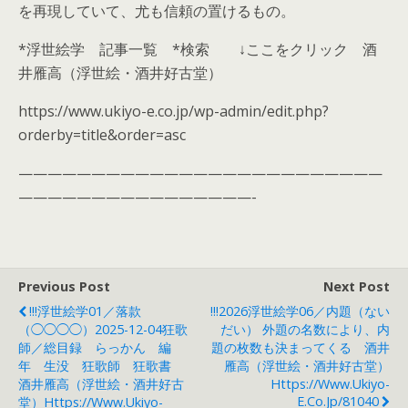
を再現していて、尤も信頼の置けるもの。
*浮世絵学 記事一覧 *検索 ↓ここをクリック 酒
井雁高（浮世絵・酒井好古堂）
https://www.ukiyo-e.co.jp/wp-admin/edit.php?
orderby=title&order=asc
—————————————————————————
————————————————-
Previous Post
Next Post
!!!浮世絵学01／落款
!!!2026浮世絵学06／内題（ない
（◯◯◯◯）2025-12-04狂歌
だい） 外題の名数により、内
師／総目録 らっかん 編
題の枚数も決まってくる 酒井
年 生没 狂歌師 狂歌書
雁高（浮世絵・酒井好古堂）
酒井雁高（浮世絵・酒井好古
Https://www.ukiyo-
E.co.jp/81040
堂）https://www.ukiyo-