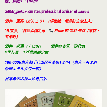
絵、錦絵）
:judge
SAKAI_gankow
, curator, professional adviser of
ukiyo-e
酒井 雁高（がんこう）（浮世絵・酒井好古堂主人）
*学芸員 *浮世絵鑑定家
Phone 03-3591-4678（東京・
有楽町）
酒井 邦男（くにお） 酒井好古堂・副代表
*学芸員 *浮世絵鑑定家
100-0006東京都千代田
区有楽町1-2-14（東京・有楽町
帝国ホテルタワー前）
日本最古の浮世絵専門店