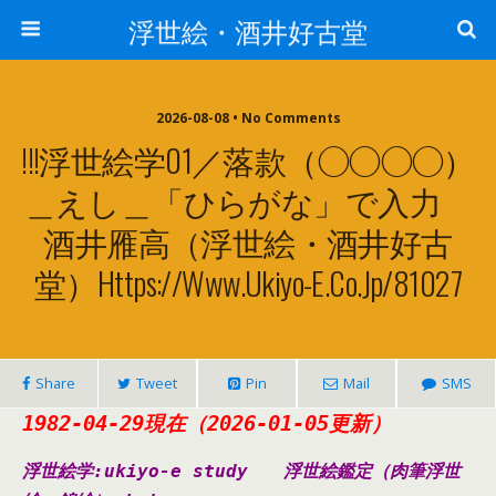
浮世絵・酒井好古堂
2026-08-08 • No Comments
!!!浮世絵学01／落款（◯◯◯◯）
＿えし＿「ひらがな」で入力
酒井雁高（浮世絵・酒井好古
堂）https://www.ukiyo-E.co.jp/81027
Share
Tweet
Pin
Mail
SMS
1982-04-29現在（2026-01-05更新）
浮世絵学:ukiyo-e study
浮世絵鑑定（肉筆浮世