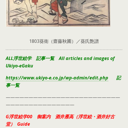
1803葵衛（齋藤秋圃）／葵氏艶譜
ALL浮世絵学 記事一覧 All articles and images of
Ukiyo-eGaku
https://www.ukiyo-e.co.jp/wp-admin/edit.php
記
事一覧
—————————————————————————
———————————————
G浮世絵学00 御案内 酒井雁高（浮世絵・酒井好古
堂） Guide