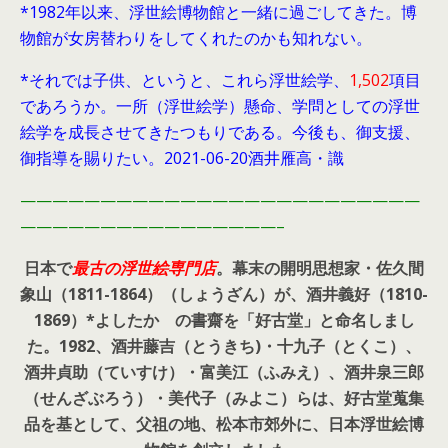
*1982年以来、浮世絵博物館と一緒に過ごしてきた。博
物館が女房替わりをしてくれたのかも知れない。
*それでは子供、というと、これら浮世絵学、
1,502
項目
であろうか。一所（浮世絵学）懸命、学問としての浮世
絵学を成長させてきたつもりである。今後も、御支援、
御指導を賜りたい。2021-06-20酒井雁高・識
—————————————————————————
————————————————–
日本で
最古の浮世絵専門店
。幕末の開明思想家・
佐久間
象山（1811-1864）（しょうざん）が、酒井義好（1810-
1869）*よしたか の書齋を「好古堂」と命名しまし
た。
1982、酒井藤吉（とうきち)・十九子（とくこ）、
酒井貞助（ていすけ）・富美江（ふみえ）、酒井泉三郎
（せんざぶろう）・美代子（みよこ）らは、好古堂蒐集
品を基として、父祖の地、松本市郊外に、日本浮世絵博