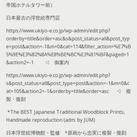
帝国ホテルタワー前）
日本最古の浮世絵専門店
https://www.ukiyo-e.co.jp/wp-admin/edit.php?
orderby=title&order=asc&s&post_status=all&post_typ
e=post&action=-1&m=0&cat=114&filter_action=%E7%B
5%9E%E3%82%8A%E8%BE%BC%E3%81%BF&paged=1
&action2=-1 ◁ 御案内
https://www.ukiyo-e.co.jp/wp-admin/edit.php?
s&post_status=all&post_type=post&action=-1&m=0&c
at=105&action2=-1&orderby=title&order=asc ◁ 複
製・復刻
*The BEST Japanese Traditional Woodblock Prints,
Handmade reproduction (adm. by JUM)
日本浮世絵博物館・監修 *原画から忠実に複製・復刻