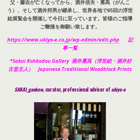
父・藤吉が亡くなってから、酒井信夫・雁高（がんこ
う）、そして酒井邦男が継承し、世界各地で65回の浮世
絵展覧会を開催して今日に至っています。皆様のご指導
ご鞭撻を御願い致します。
https://www.ukiyo-e.co.jp/wp-admin/edit.php
記
事一覧
*Sakai Kohkodou Gallery 酒井雁高（浮世絵・酒井好
古堂主人） Japanese Traditional Woodblock Prints
SAKAI_gankow
, curator, pr
ofessional adviser of
ukiyo-e