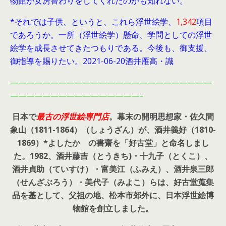
物館が女房替わりをしてくれたのかも知れない。
*それでは子供、というと、これら浮世絵学、
1,342
項目
であろうか。一所（浮世絵学）懸命、学問としての浮世
絵学を成長させてきたつもりである。今後も、御支援、
御指導を賜りたい。2021-06-20酒井雁高・識
—————————————————————————
————————————————–
日本で
最古の浮世絵専門店
。幕末の開明思想家・
佐久間
象山（1811-1864）（しょうざん）が、酒井義好（1810-
1869）*よしたか の書齋を「好古堂」と命名しまし
た。
1982、酒井藤吉（とうきち)・十九子（とくこ）、
酒井貞助（ていすけ）・富美江（ふみえ）、酒井泉三郎
（せんざぶろう）・美代子（みよこ）らは、好古堂蒐集
品を基として、父祖の地、松本市郊外に、日本浮世絵博
物館を創立しました。