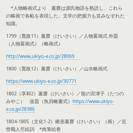
*人物略画式より 蕙齋は源氏物語を熟読し、これら
の略画で各帖を表現した。文学の把握力も並みなずれた
知識。
1799（寛政11）蕙齋（けいさい）／人物畧画式 外題
（人物畧画式）（略画式）
http://www,ukiyo-e.co.jp/28069
1800（寛政12）蕙齋（けいさい）／山水略画式
https://www.ukiyo-e.co.jp/30771
1802（享和2）蕙齋（けいさい）／龍の宮津子（たつの
みやこ） 改題（魚貝略畫式）
https://www.ukiyo-
e.co.jp/28386
1804-1805（文化1-2）鍬形蕙齋（けいさい）（画）／近
世職人尽絵詞 *肉筆絵巻