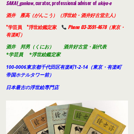
SAKAI_gankow
, curator, professional adviser of
ukiyo-e
酒井 雁高（がんこう）（浮世絵・酒井好古堂主人）
*学芸員 *浮世絵鑑定家
Phone 03-3591-4678（東京・
有楽町）
酒井 邦男（くにお） 酒井好古堂・副代表
*学芸員 *浮世絵鑑定家
100-0006東京都千代田
区有楽町1-2-14（東京・有楽町
帝国ホテルタワー前）
日本最古の浮世絵専門店