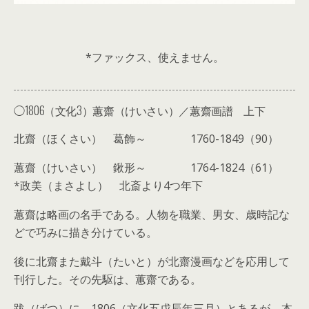
*ファックス、使えません。
◯1806（文化3）蕙齋（けいさい）／蕙齋画譜 上下
北齋（ほくさい） 葛飾～ 1760-1849（90）
蕙齋（けいさい） 鍬形～ 1764-1824（61）
*政美（まさよし） 北斎より4つ年下
蕙齋は略画の名手である。人物を職業、男女、歳時記な
どで巧みに描き分けている。
後に北齋また戴斗（たいと）が北齋漫画などを応用して
刊行した。その先駆は、蕙齋である。
跋（ばつ）に、1806（文化五戊辰年三月）とあるが、本