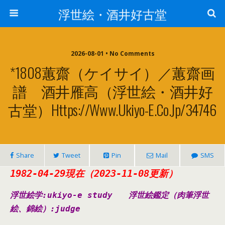
浮世絵・酒井好古堂
2026-08-01 • No Comments
*1808蕙齋（ケイサイ）／蕙齋画
譜 酒井雁高（浮世絵・酒井好
古堂）https://www.ukiyo-E.co.jp/34746
Share
Tweet
Pin
Mail
SMS
1982-04-29現在（2023-11-08更新）
浮世絵学:ukiyo-e study
浮世絵鑑定（肉筆浮世
絵、錦絵）
:judge