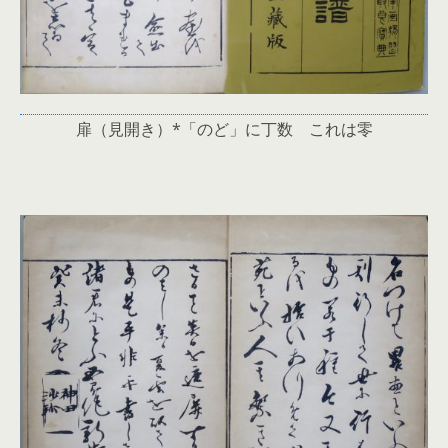
扉（見開き）*「のど」に丁数 これは零