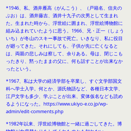
*1946、
私、酒井雁高（がんこう）、（戸籍名、信夫の
ぶお）は、酒井藤吉、酒井十九子の次男として生まれ
た。生まれた時から、浮世絵に囲まれ、浮世絵博物館に
組み込まれていたように思う。1966、兄・正一（しょう
いち）が冬山のスキー事故で死亡。いきなり、私に役目
が廻ってきた。それにしても、子供が先に亡くなると
は、両親の悲しみは察して、余りある。母は、閉じこも
ったきり、黙ったままの父に、何も話すことが出来なか
ったという。
*1967、私は大学の経済学部を卒業し、すぐ文学部国文
科へ学士入学。何とか、源氏物語など、各種日本文学、
江戸文学も多少、学ぶことが出来、変体仮名なども読め
るようになった。https://www.ukiyo-e.co.jp/wp-
admin/edit-comments.php
*1982年以来、浮世絵博物館と一緒に過ごしてきた。博