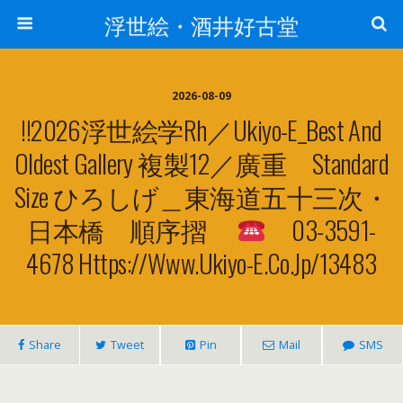
浮世絵・酒井好古堂
2026-08-09
!!2026浮世絵学Rh／ukiyo-E_Best And
Oldest Gallery 複製12／廣重 Standard
Size ひろしげ＿東海道五十三次・
日本橋 順序摺
03-3591-
4678 Https://www.ukiyo-E.co.jp/13483
Share
Tweet
Pin
Mail
SMS