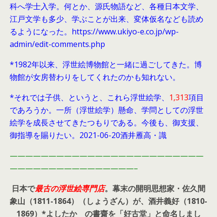
科へ学士入学。何とか、源氏物語など、各種日本文学、
江戸文学も多少、学ぶことが出来、変体仮名なども読め
るようになった。https://www.ukiyo-e.co.jp/wp-
admin/edit-comments.php
*1982年以来、浮世絵博物館と一緒に過ごしてきた。博
物館が女房替わりをしてくれたのかも知れない。
*それでは子供、というと、これら浮世絵学、
1,313
項目
であろうか。一所（浮世絵学）懸命、学問としての浮世
絵学を成長させてきたつもりである。今後も、御支援、
御指導を賜りたい。2021-06-20酒井雁高・識
—————————————————————————
————————————————–
日本で
最古の浮世絵専門店
。幕末の開明思想家・
佐久間
象山（1811-1864）（しょうざん）が、酒井義好（1810-
1869）*よしたか の書齋を「好古堂」と命名しまし