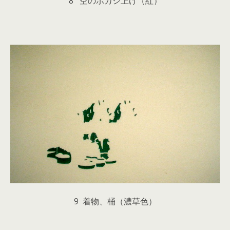
8 空のボカシ上げ（紅）
9 着物、桶（濃草色）