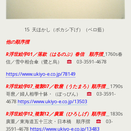
15 天ほかし（ボカシ下げ）（ベロ藍）
他の順序摺
R浮世絵学01／落款（はるのぶ）春信
順序摺
_1760s春
信／雪中相合傘（鷺と烏）
03-3591-4678
https://www.ukiyo-e.co.jp/78149
R浮世絵学07_複製07／歌麿（うたまろ）順序摺
＿1790s
哥麿／婦人相學十躰・（ぽっぴん）
03-3591-
4678
https://www.ukiyo-e.co.jp/13503
R浮世絵学12_複製12／廣重（ひろしげ）順序摺
＿1830s
廣重／東海道五十三次・日本橋 順序摺
03-
3591-4678
https://www.ukiyo-e.co.jp/13483