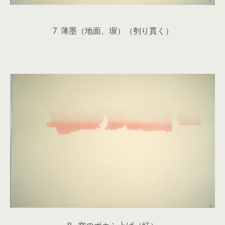
7 薄墨（地面、塀）（刳り貫く）