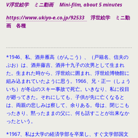
V浮世絵学 ミニ動画 Mini-film, about 5 minutes
https://www.ukiyo-e.co.jp/92533
浮世絵学 ミニ動
画 各種
*1946、
私、酒井雁高（がんこう）、（戸籍名、信夫の
ぶお）は、酒井藤吉、酒井十九子の次男として生まれ
た。生まれた時から、浮世絵に囲まれ、浮世絵博物館に
組み込まれていたように思う。1966、兄・正一（しょう
いち）が冬山のスキー事故で死亡。いきなり、私に役目
が廻ってきた。それにしても、子供が先に亡くなると
は、両親の悲しみは察して、余りある。母は、閉じこも
ったきり、黙ったままの父に、何も話すことが出来なか
ったという。
*1967、私は大学の経済学部を卒業し、すぐ文学部国文