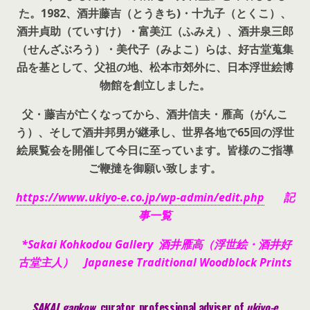
た。
1982、酒井藤吉（とうきち)・十九子（とくこ）、
酒井貞助（ていすけ）・富美江（ふみえ）、酒井泉三郎
（せんざぶろう）・美代子（みよこ）らは、好古堂蒐集
品を基として、父祖の地、松本市郊外に、日本浮世絵博
物館を創立しました。
父・藤吉が亡くなってから、酒井信夫・雁高（がんこ
う）、そして酒井邦男が継承し、世界各地で65回の浮世
絵展覧会を開催して今日に至っています。皆様のご指導
ご鞭撻を御願い致します。
https://www.ukiyo-e.co.jp/wp-admin/edit.php
記
事一覧
*Sakai Kohkodou Gallery 酒井雁高（浮世絵・酒井好
古堂主人） Japanese Traditional Woodblock Prints
SAKAI_gankow
, curator, pr
ofessional adviser of
ukiyo-e