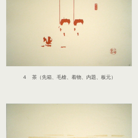
４ 茶（先箱、毛槍、着物、内題、板元）