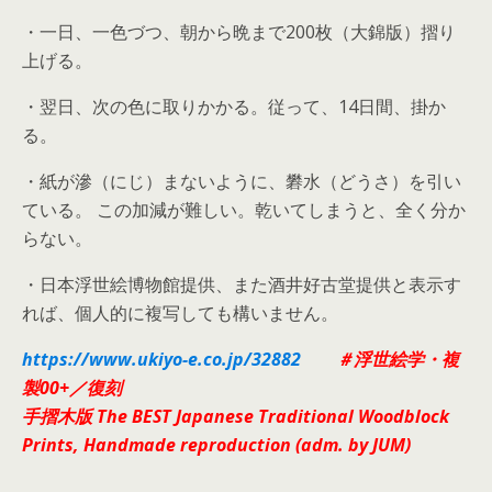
・一日、一色づつ、朝から晩まで200枚（大錦版）摺り
上げる。
・翌日、次の色に取りかかる。従って、14日間、掛か
る。
・紙が滲（にじ）まないように、礬水（どうさ）を引い
ている。 この加減が難しい。乾いてしまうと、全く分か
らない。
・日本浮世絵博物館提供、また酒井好古堂提供と表示す
れば、個人的に複写しても構いません。
https://www.ukiyo-e.co.jp/32882
＃浮世絵学・複
製00+／復刻
手
摺木版 The BEST Japanese Traditional Woodblock
Prints, Handmade reproduction (adm. by JUM)