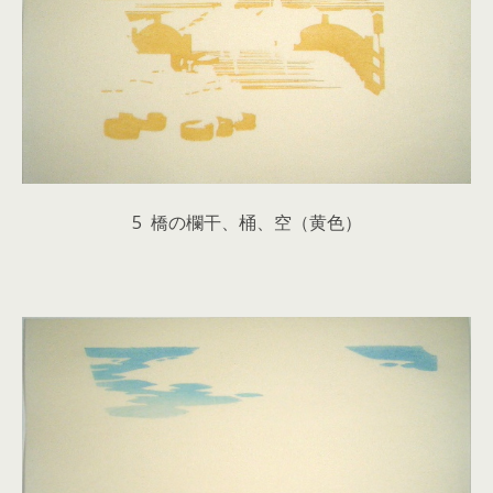
5 橋の欄干、桶、空（黄色）