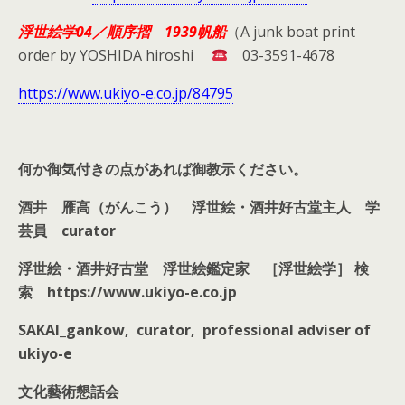
浮世絵学04／順序摺 1939帆船
（A junk boat print
order by YOSHIDA hiroshi
03-3591-4678
https://www.ukiyo-e.co.jp/84795
何か御気付きの点があれば御教示ください。
酒井 雁高（がんこう）
浮世絵・酒井好古堂主人
学
芸員 curator
浮世絵・酒井好古堂 浮世絵鑑定家
［浮世絵学］
検
索 https://www.ukiyo-e.co.jp
SAKAI_gankow, curator, professional adviser of
ukiyo-e
文化藝術懇話会