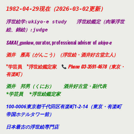
1982-04-29現在（2026-03-02更新）
浮世絵学:ukiyo-e study
浮世絵鑑定（肉筆浮世
絵、錦絵）
:judge
SAKAI_gankow
, curator, professional adviser of
ukiyo-e
酒井 雁高（がんこう）（浮世絵・酒井好古堂主人）
*学芸員 *浮世絵鑑定家
Phone 03-3591-4678（東京・
有楽町）
酒井 邦男（くにお） 酒井好古堂・副代表
*学芸員 *浮世絵鑑定家
100-0006東京都千代田
区有楽町1-2-14（東京・有楽町
帝国ホテルタワー前）
日本最古の浮世絵専門店