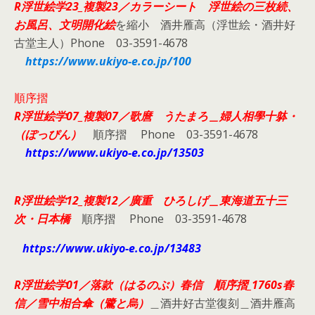
R浮世絵学23_複製23／カラーシート 浮世絵の三枚続、
お風呂、文明開化絵
を縮小 酒井雁高（浮世絵・酒井好
古堂主人）Phone 03-3591-4678
https://www.ukiyo-e.co.jp/100
順序摺
R浮世絵学07_複製07／
歌麿 うたまろ＿婦人相學十躰・
（ぽっぴん）
順序摺 Phone 03-3591-4678
https://www.ukiyo-e.co.jp/13503
R浮世絵学12_複製12／
廣重 ひろしげ＿東海道五十三
次・日本橋
順序摺 Phone 03-3591-4678
https://www.ukiyo-e.co.jp/13483
R浮世絵学01／落款（はるのぶ）
春信 順序摺_1760s春
信／雪中相合傘（鷺と烏）
＿酒井好古堂復刻＿酒井雁高