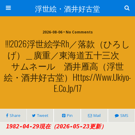
浮世絵・酒井好古堂
2026-08-06 • No Comments
!!!2026浮世絵学Rh／落款（ひろし
げ）＿廣重／東海道五十三次
サムネール 酒井雁高（浮世
絵・酒井好古堂）https://www.ukiyo-
E.co.jp/17
Share
Tweet
Pin
Mail
SMS
1982-04-29現在（2026-05-23更新）