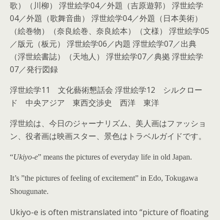
歌）（川柳） 浮世絵学04／外題（吉原遊郭） 浮世絵学
04／外題（歌舞音曲） 浮世絵学04／外題（日本美術）
（絵巻物）（奈良絵巻、奈良絵本）（文様） 浮世絵学05
／版元（板元） 浮世絵学06／内題 浮世絵学07／出典
（浮世絵書誌）（天地人） 浮世絵学07／典拠 浮世絵学
07／発行図録
浮世絵学11 文化藝術懇話会 浮世絵学12 シルクロー
ド 中央アジア 東西交渉史 西洋 東洋
浮世絵は、今日のジャーナリズム、美人画はファッショ
ン、役者画は映画スター、景色はトラベルガイドです。
“
Ukiyo-e
” means the pictures of everyday life in old Japan.
It’s ”the pictures of feeling of excitement” in Edo, Tokugawa
Shougunate.
Ukiyo-e is often mistranslated into “picture of floating