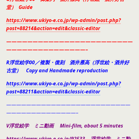
堂） Guide
https://www.ukiyo-e.co.jp/wp-admin/post.php?
post=88214&action=edit&classic-editor
————————————————————————
———————————————–
R浮世絵学00／複製・復刻 酒井雁高（浮世絵・酒井好
古堂） Copy and Handmade reproduction
https://www.ukiyo-e.co.jp/wp-admin/post.php?
post=88211&action=edit&classic-editor
—————————————————————————
——————————————–
V浮世絵学 ミニ動画 Mini-film, about 5 minutes
https://www.ukiyo-e.co.jp/92533
浮世絵学 ミニ動