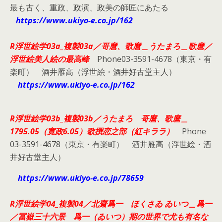
最も古く、重政、政演、政美の師匠にあたる
https://www.ukiyo-e.co.jp/162
R浮世絵学03a_複製03a／哥麿、歌麿＿うたまろ＿歌麿／
浮世絵美人絵の最高峰
Phone03-3591-4678（東京・有
楽町） 酒井雁高（浮世絵・酒井好古堂主人）
https://www.ukiyo-e.co.jp/162
R浮世絵学03b_複製03b／うたまろ 哥麿、歌麿＿
1795.05（寛政6.05）歌撰恋之部（紅キララ）
Phone
03-3591-4678（東京・有楽町） 酒井雁高（浮世絵・酒
井好古堂主人）
https://www.ukiyo-e.co.jp/78659
R浮世絵学04_複製04／北齋爲一 ほくさゐ ゐいつ＿爲一
／冨嶽三十六景 爲一（ゐいつ）期の世界で尤も有名な