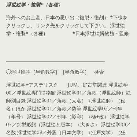
浮世絵学・複製*（各種）
海外へのお土産、日本の思い出（複製・復刻） *下線を
クリックし、リンク先をクリックして下さい。 浮世絵
学・複製*（各種） *日本浮世絵博物館・監修
______________________________________________
◯浮世絵学［半角数字］［半角数字］ 検索
浮世絵学+アステリスク JUM、好古堂関連 浮世絵学
00／浮世絵専門博物館 浮世絵学01／落款（浮世絵師）絵
師別目録 浮世絵学01／落款（人名）（浮世絵師）（役
名）ほか 浮世絵学01／落款／偽筆 浮世絵学02／刊年
（年号） 浮世絵学02／刊年（影印）（極+改） 浮世絵学
03／判型形態（浮世絵と版本）（大きさ） 浮世絵学04／
名数 浮世絵学04／外題（日本文学）（江戸文学）（狂