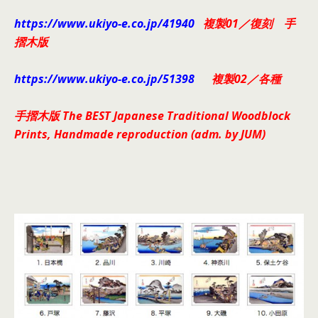
https://www.ukiyo-e.co.jp/41940
複製01／復刻 手
摺木版
https://www.ukiyo-e.co.jp/51398
複製02／各種
手
摺木版 The BEST Japanese Traditional Woodblock
Prints, Handmade reproduction (adm. by JUM)