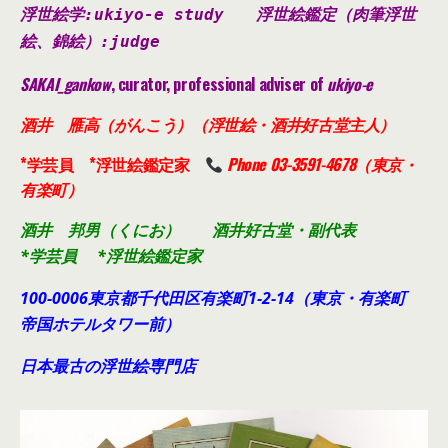
浮世絵学:ukiyo-e study
浮世絵鑑定（肉筆浮世
絵、錦絵）
:judge
SAKAI_gankow
, curator, professional adviser of
ukiyo-e
酒井 雁高（がんこう）（浮世絵・酒井好古堂主人）
*学芸員 *浮世絵鑑定家
Phone 03-3591-4678（東京・
有楽町）
酒井 邦男（くにお） 酒井好古堂・副代表
*学芸員 *浮世絵鑑定家
100-0006東京都千代田
区有楽町1-2-14（東京・有楽町
帝国ホテルタワー前）
日本最古の浮世絵専門店