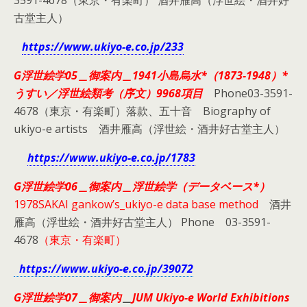
3591-4678（東京・有楽町） 酒井雁高（浮世絵・酒井好
古堂主人）
https://www.ukiyo-e.co.jp/233
G浮世絵学05＿御案内＿1941小島烏水*
（1873-1948）*
うすい／浮世絵類考（序文）9968項目
Phone03-3591-
4678（東京・有楽町）落款、五十音 Biography of
ukiyo-e artists 酒井雁高（浮世絵・酒井好古堂主人）
https://www.ukiyo-e.co.jp/1783
G浮世絵学06＿御案内＿浮世絵学（データベース*）
1978SAKAI gankow’s_ukiyo-e data base method
酒井
雁高（浮世絵・酒井好古堂主人） Phone 03-3591-
4678
（東京・有楽町）
https://www.ukiyo-e.co.jp/39072
G浮世絵学07＿御案内
＿
JUM Ukiyo-e World Exhibitions