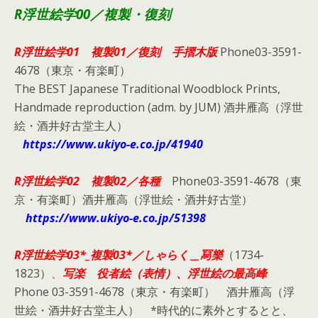
R浮世絵学00／複製・復刻
R浮世絵学01 複製01／復刻 手摺木版
Phone03-3591-
4678（東京・有楽町）
The BEST Japanese Traditional Woodblock Prints,
Handmade reproduction (adm. by JUM) 酒井雁高（浮世
絵・酒井好古堂主人）
https://www.ukiyo-e.co.jp/41940
R浮世絵学02 複製02／各種
Phone03-3591-4678（東
京・有楽町）酒井雁高（浮世絵・酒井好古堂）
https://www.ukiyo-e.co.jp/51398
R浮世絵学03*_複製03*／しゃらく＿冩樂
（1734-
1823）、
写楽 役者絵（表情）、浮世絵の最高峰
Phone 03-3591-4678（東京・有楽町） 酒井雁高（浮
世絵・酒井好古堂主人） *時代的に素外とするとと、