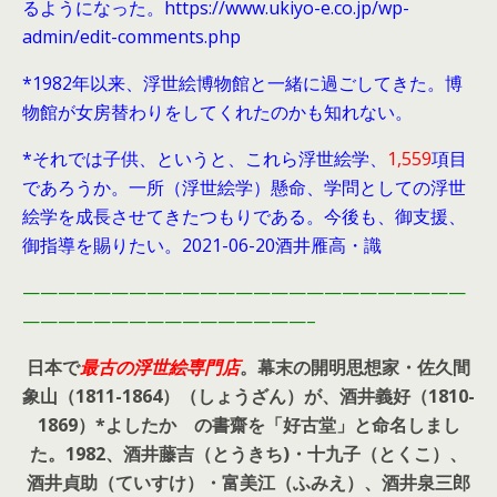
るようになった。https://www.ukiyo-e.co.jp/wp-
admin/edit-comments.php
*1982年以来、浮世絵博物館と一緒に過ごしてきた。博
物館が女房替わりをしてくれたのかも知れない。
*それでは子供、というと、これら浮世絵学、
1,559
項目
であろうか。一所（浮世絵学）懸命、学問としての浮世
絵学を成長させてきたつもりである。今後も、御支援、
御指導を賜りたい。2021-06-20酒井雁高・識
—————————————————————————
————————————————–
日本で
最古の浮世絵専門店
。幕末の開明思想家・
佐久間
象山（1811-1864）（しょうざん）が、酒井義好（1810-
1869）*よしたか の書齋を「好古堂」と命名しまし
た。
1982、酒井藤吉（とうきち)・十九子（とくこ）、
酒井貞助（ていすけ）・富美江（ふみえ）、酒井泉三郎