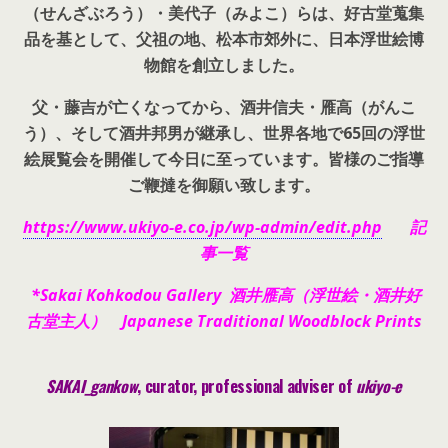
（せんざぶろう）・美代子（みよこ）らは、好古堂蒐集
品を基として、父祖の地、松本市郊外に、日本浮世絵博
物館を創立しました。
父・藤吉が亡くなってから、酒井信夫・雁高（がんこ
う）、そして酒井邦男が継承し、世界各地で65回の浮世
絵展覧会を開催して今日に至っています。皆様のご指導
ご鞭撻を御願い致します。
https://www.ukiyo-e.co.jp/wp-admin/edit.php
記
事一覧
*Sakai Kohkodou Gallery 酒井雁高（浮世絵・酒井好
古堂主人） Japanese Traditional Woodblock Prints
SAKAI_gankow
, curator, pr
ofessional adviser of
ukiyo-e