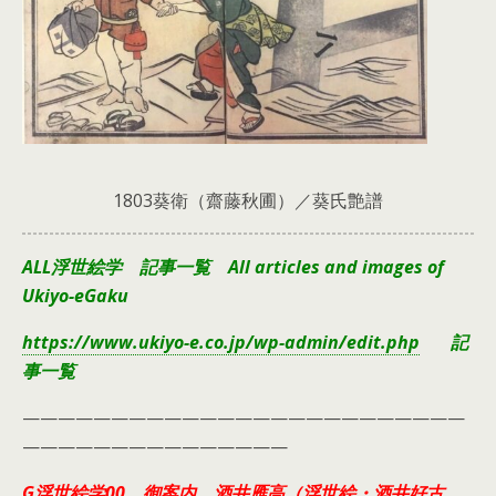
1803葵衛（齋藤秋圃）／葵氏艶譜
ALL浮世絵学 記事一覧 All articles and images of
Ukiyo-eGaku
https://www.ukiyo-e.co.jp/wp-admin/edit.php
記
事一覧
—————————————————————————
———————————————
G浮世絵学00 御案内 酒井雁高（浮世絵・酒井好古