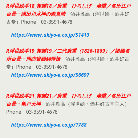
R浮世絵学18_複製18／廣重
ひろしげ 廣重／名所江戸
百景・隅田川水神の森真崎
酒井雁高（浮世絵・酒井好
古堂）Phone 03-3591-4678
https://www.ukiyo-e.co.jp/51413
R浮世絵学19_複製19／
二代廣重（1826-1869）／諸國名
所百景・周防岩國錦帯橋
酒井雁高（浮世絵・酒井好古
堂）Phone 03-3591-4678
https://www.ukiyo-e.co.jp/56697
R浮世絵学21_複製21／廣重
＿
ひろしげ＿廣重／名所江戸
百景・亀戸天神
酒井雁高（浮世絵・酒井好古堂主人）
Phone 03-3591-4678
https://www.ukiyo-e.co.jp/1788