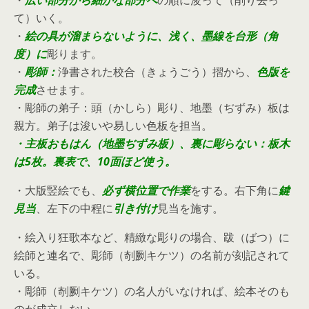
て）いく。
・
絵の具が溜まらないように、浅く、墨線を台形（角
度）に
彫ります。
・
彫師：
浄書された校合（きょうごう）摺から、
色版を
完成
させます。
・彫師の弟子：頭（かしら）彫り、地墨（ぢずみ）板は
親方。弟子は浚いや易しい色板を担当。
・主板おもはん（
地
墨ぢずみ板）、裏に彫らない
：板木
は5
枚。裏表で、10面ほど使う。
・大版竪絵でも、
必ず横位置で作業
をする。右下角に
鍵
見当
、左下の中程に
引き付け
見当を施す。
・絵入り狂歌本など、精緻な彫りの場合、跋（ばつ）に
絵師と連名で、彫師（剞劂キケツ）の名前が刻記されて
いる。
・彫師（剞劂キケツ）の名人がいなければ、絵本そのも
のが成立しない。