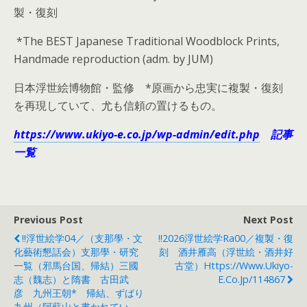
製・復刻
*The BEST Japanese Traditional Woodblock Prints,
Handmade reproduction (adm. by JUM)
日本浮世絵博物館・監修 *原画から忠実に複製・復刻
を再現していて、尤も信頼の置けるもの。
https://www.ukiyo-e.co.jp/wp-admin/edit.php
記事
一覧
Previous Post
Next Post
!!浮世絵学04／（支那學・文
!!2026浮世絵学Ra00／複製・復
化藝術懇話会）支那學・研究
刻 酒井雁高（浮世絵・酒井好
一覧（邪馬台国、帰結）三國
古堂）https://www.ukiyo-
志（魏志）と隋書 古田武
E.co.jp/114867
彦 九州王朝* 帰結、ずばり
九州（阿蘇山と書かれてい