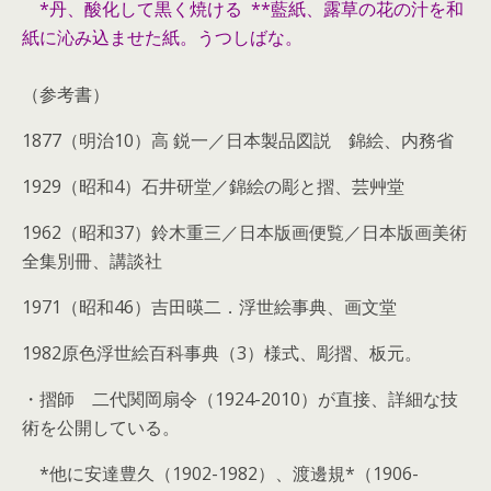
*丹、酸化して黒く焼ける **藍紙、露草の花の汁を和
紙に沁み込ませた紙。うつしばな。
（参考書）
1877（明治10）高 鋭一／日本製品図説 錦絵、内務省
1929（昭和4）石井研堂／錦絵の彫と摺、芸艸堂
1962（昭和37）鈴木重三／日本版画便覧／日本版画美術
全集別冊、講談社
1971（昭和46）吉田暎二．浮世絵事典、画文堂
1982原色浮世絵百科事典（3）様式、彫摺、板元。
・摺師 二代関岡扇令（1924-2010）が直接、詳細な技
術を公開している。
*他に安達豊久（1902-1982）、渡邊規*（1906-