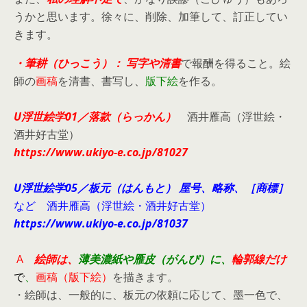
うかと思います。徐々に、削除、加筆して、訂正してい
きます。
・筆耕（ひっこう）：
写字や清書
で報酬を得ること。絵
師の
画稿
を清書、書写し、
版下絵
を作る。
U浮世絵学01／落款（らっかん）
酒井雁高（浮世絵・
酒井好古堂）
https://www.ukiyo-e.co.jp/81027
U浮世絵学05／板元（はんもと） 屋号、略称、［商標］
など 酒井雁高（浮世絵・酒井好古堂）
https://www.ukiyo-e.co.jp/81037
A
絵師は、
薄美濃紙や雁皮（がんぴ）に、
輪郭線だけ
で
、
画稿（版下絵）
を描きます。
・
絵師は、一般的に、
板元の依頼に応じて、墨一色で、