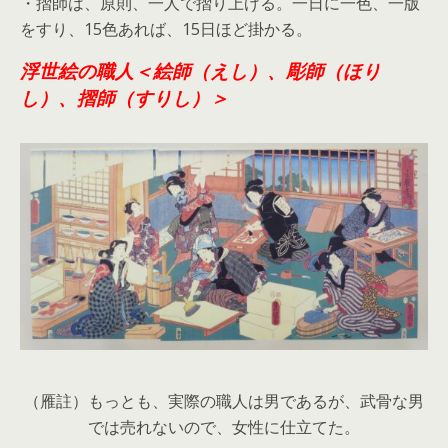
・摺師は、原則、一人で摺り上げる。一日に一色、一版
をすり、15色あれば、15日ほど掛かる。
浮世絵の職人＜絵師（えし）、彫師（ほり
し）、摺師（すりし）＞
（雁註）もっとも、実際の職人は男であるが、武骨な男
では売れないので、女性に仕立てた。