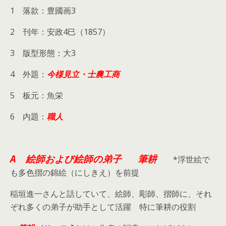
1 落款：豊國画3
2 刊年：安政4巳（1857）
3 版型形態：大3
4 外題：
今様見立・士農工商
5 板元：魚栄
6 内題：
職人
A 絵師および絵師の弟子
筆耕
*浮世絵で
も多色摺の錦絵（にしきえ）を前提
稲垣進一さんと話していて、絵師、彫師、摺師に、それ
ぞれ多くの弟子が助手として活躍 特に筆耕の役割