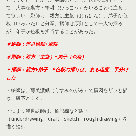
て、大事な裏方・筆耕（ひっこう）がいることに注意し
て欲しい。彫師も、親方は主版（おもはん）、弟子が色
板（いろいた）と分業。摺師は原則として一人で摺る
が、弟子が色板を担当することがあった。
＃絵師：浮世絵師+筆耕
＃彫師：親方（主版）+弟子（色板）
＃摺師：親方+弟子 *色板の摺りは、ある程度、手分け
した
・絵師は、薄美濃紙（うすみのがみ）で構図をザッと描
き、版下とする。
・つまり浮世絵師は、輪郭線など版下
（underdrawing、draft、sketch、rough drawing）を
描く絵師。