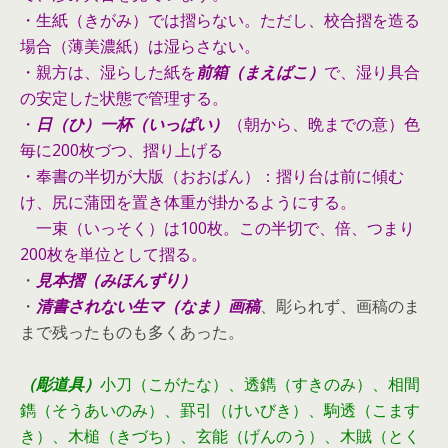
・生紙（きがみ）では摺らない。ただし、校合摺を造る
場合（薄美濃紙）は湿らさない。
・親方は、湿らした紙を
前箱（まえばこ）
で、湿り具合
の安定した状態で管理する。
・
日（ひ）一杯（いっぱい）
（朝から、晩までの意）色
毎に200枚づつ、摺り上げる
・奉書の半切が大版（おおばん）：摺り台は前に傾む
け、尻に蒲団を置き体重が掛かるようにする。
一束（いっそく）は100枚。この半切で、倍、つまり
200枚を単位として摺る。
・
見本摺（みほんずり）
・
清書されない生マ（なま）画稿
、彫られず、画稿のま
まで残ったものも多くあった。
（彫道具）
小刀（こがたな）、透鐫（すきのみ）、相間
鐫（そうあいのみ）、罫引（けいびき）、駒透（こます
き）、木槌（きづち）、玄能（げんのう）、木賊（とく