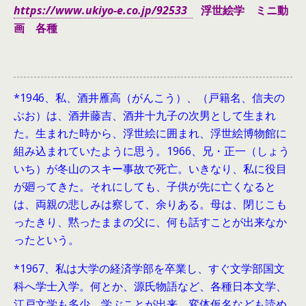
https://www.ukiyo-e.co.jp/92533
浮世絵学 ミニ動
画 各種
*1946、
私、酒井雁高（がんこう）、（戸籍名、信夫の
ぶお）は、酒井藤吉、酒井十九子の次男として生まれ
た。生まれた時から、浮世絵に囲まれ、浮世絵博物館に
組み込まれていたように思う。1966、兄・正一（しょう
いち）が冬山のスキー事故で死亡。いきなり、私に役目
が廻ってきた。それにしても、子供が先に亡くなると
は、両親の悲しみは察して、余りある。母は、閉じこも
ったきり、黙ったままの父に、何も話すことが出来なか
ったという。
*1967、私は大学の経済学部を卒業し、すぐ文学部国文
科へ学士入学。何とか、源氏物語など、各種日本文学、
江戸文学も多少、学ぶことが出来、変体仮名なども読め