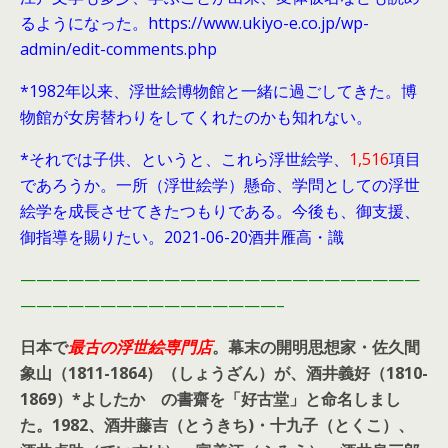
るようになった。https://www.ukiyo-e.co.jp/wp-
admin/edit-comments.php
*1982年以来、浮世絵博物館と一緒に過ごしてきた。博
物館が女房替わりをしてくれたのかも知れない。
*それでは子供、というと、これら浮世絵学、
1,516
項目
であろうか。一所（浮世絵学）懸命、学問としての浮世
絵学を成長させてきたつもりである。今後も、御支援、
御指導を賜りたい。2021-06-20酒井雁高・識
—————————————————————————
————————————————–
日本で
最古の浮世絵専門店
。幕末の開明思想家・
佐久間
象山（1811-1864）（しょうざん）が、酒井義好（1810-
1869）*よしたか の書齋を「好古堂」と命名しまし
た。
1982、酒井藤吉（とうきち)・十九子（とくこ）、