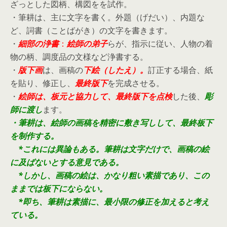
ざっとした図柄、構図をを試作。
・筆耕は、主に文字を書く。
外題（げだい）、内題な
ど、詞書（ことばがき）の文字を書きます。
・
細部の
浄書
：
絵師の弟子
らが、指示に従い、人物の着
物の柄、調度品の文様など浄書する。
・
版下画
は、画稿の
下絵（したえ）。
訂正する場合、紙
を貼り、修正し、
最終版下
を完成させる。
・
絵師は、板元と協力して、
最終版下
を点検
した後、
彫
師に渡し
ます。
・筆耕は、絵師の画稿を精密に敷き写しして、最終板下
を制作する。
*これには異論もある。筆耕は文字だけで、画稿の絵
に及ばないとする意見である。
*しかし、画稿の絵は、かなり粗い素描であり、この
ままでは板下にならない。
*即ち、筆耕は素描に、最小限の修正を加えると考え
ている。