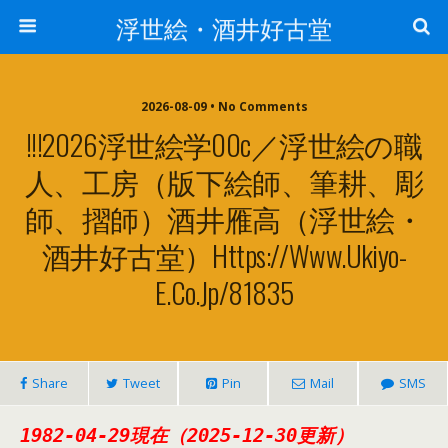
浮世絵・酒井好古堂
2026-08-09 • No Comments
!!!2026浮世絵学00c／浮世絵の職
人、工房（版下絵師、筆耕、彫
師、摺師）酒井雁高（浮世絵・
酒井好古堂）https://www.ukiyo-
E.co.jp/81835
Share
Tweet
Pin
Mail
SMS
1982-04-29現在（2025-12-30更新）