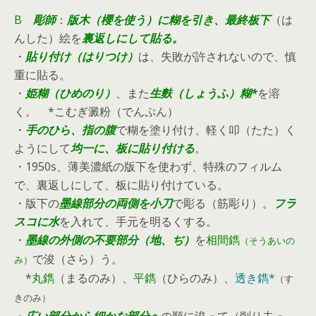
B
彫師
：
版木（櫻を使う）
に糊を引き、
最終
板下
（は
んした）絵を
裏返しにして貼る。
・
貼り
付け（はりつけ）
は、失敗が許されないので、慎
重に貼る。
・
姫糊（ひめのり）
、また
生麩（しょうふ）糊*
を溶
く。 *こむぎ澱粉（でんぷん）
・
手のひら、指の腹
で糊を塗り付け、軽く叩（たた）く
ようにして
均一に、板に貼り付ける
。
・1950s、薄美濃紙の版下を使わず、特殊のフィルム
で、裏返しにして、板に貼り付けている。
・版下の
墨線部分の両側
を小刀
で彫る（筋彫り）。
フラ
スコに水
を入れて、手元を明るくする。
・
墨線の外側の不要部分（地、ぢ）
を
相間鐫
（そうあいの
で浚（さら）う。
み）
*
丸鐫
（まるのみ）、
平鐫
（ひらのみ）、
透き鐫*
（す
きのみ）
・
広い部分から
細かな部分へ
の順に浚って（削り去っ