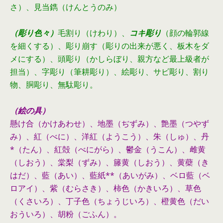
さ）、見当鐫（けんとうのみ）
（彫り色々）
毛割り（けわり）、
コキ彫り
（顔の輪郭線
を細くする）、彫り崩す（彫りの出来が悪く、板木をダ
メにする）、頭彫り（かしらぼり、親方など最上級者が
担当）、字彫り（筆耕彫り）、絵彫り、サビ彫り、割り
物、胴彫り、無駄彫り。
（絵の具）
懸け合（かけあわせ）、地墨（ぢずみ）、艶墨（つやず
み）、紅（べに）、洋紅（ようこう）、朱（しゅ）、丹
*（たん）、紅殻（べにがら）、鬱金（うこん）、雌黄
（しおう）、棠梨（ずみ）、籐黄（しおう）、黄蘗（き
はだ）、藍（あい）、藍紙**（あいがみ）、ベロ藍（ベ
ロアイ）、紫（むらさき）、柿色（かきいろ）、草色
（くさいろ）、丁子色（ちょうじいろ）、橙黄色（だい
おういろ）、胡粉（ごふん）。