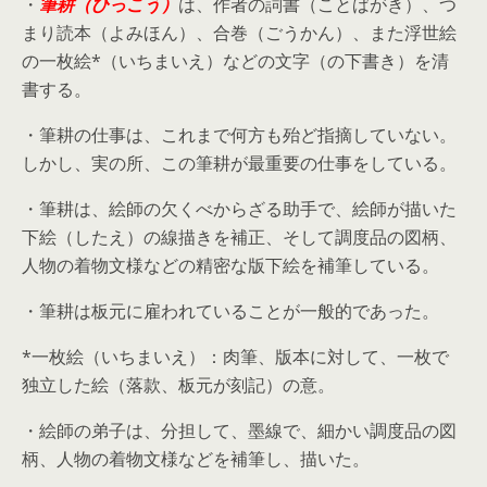
・
筆耕（ひっこう）
は、作者の詞書（ことばがき）、つ
まり読本（よみほん）、合巻（ごうかん）、また浮世絵
の一枚絵*（いちまいえ）などの文字（の下書き）を清
書する。
・筆耕の仕事は、これまで何方も殆ど指摘していない。
しかし、実の所、この筆耕が最重要の仕事をしている。
・筆耕は、絵師の欠くべからざる助手で、絵師が描いた
下絵（したえ）の線描きを補正、そして調度品の図柄、
人物の着物文様などの精密な版下絵を補筆している。
・筆耕は板元に雇われていることが一般的であった。
*一枚絵（いちまいえ）：肉筆、版本に対して、一枚で
独立した絵（落款、板元が刻記）の意。
・絵師の弟子は、分担して、墨線で、細かい調度品の図
柄、人物の着物文様などを補筆し、描いた。