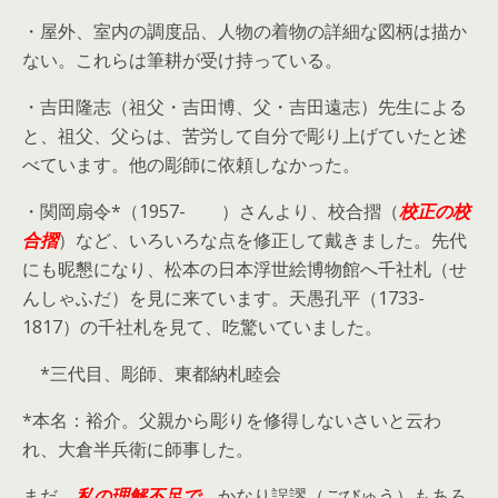
・屋外、室内の調度品、人物の着物の詳細な図柄は描か
ない。これらは筆耕が受け持っている。
・吉田隆志（祖父・吉田博、父・吉田遠志）先生による
と、祖父、父らは、苦労して自分で彫り上げていたと述
べています。他の彫師に依頼しなかった。
・関岡扇令*（1957- ）さんより、校合摺（
校正の校
合摺
）など、いろいろな点を修正して戴きました。先代
にも昵懇になり、松本の日本浮世絵博物館へ千社札（せ
んしゃふだ）を見に来ています。天愚孔平（1733-
1817）の千社札を見て、吃驚いていました。
*三代目、彫師、東都納札睦会
*本名：裕介。父親から彫りを修得しないさいと云わ
れ、大倉半兵衛に師事した。
まだ、
私の理解不足で
、かなり誤謬（ごびゅう）もあろ