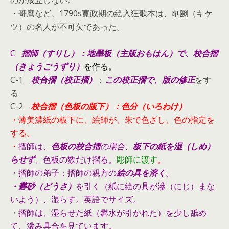
・哥麿など、1790s寛政期の絵入狂歌本は、剞劂（キケ
ツ）の名人が不可欠であった。
C
摺師（すりし）：
地
墨板（主版おもはん）で、校合摺
（きょうごうずり）
を作る
。
C-1
校合摺（校正摺）
：
この校正摺で、
版の修正
をす
る
C-2
校合摺（色板の版下）：色分（いろわけ）
・薄美濃紙の板下に、絵師が、朱で色ざし、色の指定を
する。
・
摺師は、
色板の校合摺
の場合
、
板下の紙を湿（しめ）
らせず
、色板の数だけ摺る。
彫師に渡す
。
・摺師の弟子：摺師の親方の
絵の具を溶く
。
・礬砂（どうさ）
を引く（紙に絵の具が滲（にじ）まな
いよう）、湿らす。英語でサイズ。
・
摺師は、湿らせた紙（礬水が引かれた）を少し舐め
て、滲み具合を見ています。