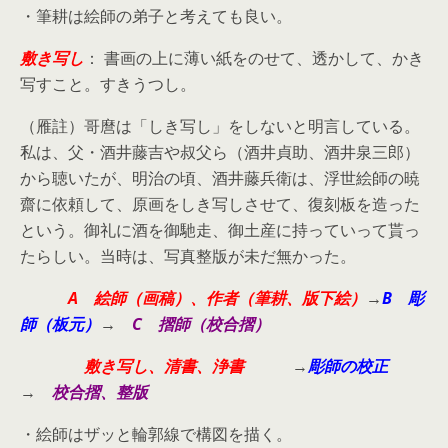
・筆耕は絵師の弟子と考えても良い。
敷き写し
： 書画の上に薄い紙をのせて、透かして、かき
写すこと。すきうつし。
（雁註）哥麿は「しき写し」をしないと明言している。
私は、父・酒井藤吉や叔父ら（酒井貞助、酒井泉三郎）
から聴いたが、明治の頃、酒井藤兵衛は、浮世絵師の暁
齋に依頼して、原画をしき写しさせて、復刻板を造った
という。御礼に酒を御馳走、御土産に持っていって貰っ
たらしい。当時は、写真整版が未だ無かった。
A 絵師（画稿）、作者（筆耕、版下絵）
→
B 彫
師
（板元）
→
C 摺師
（校合摺）
敷き写し、清書、浄書
→
彫師の校正
→
校合摺、整版
・絵師はザッと輪郭線で構図を描く。