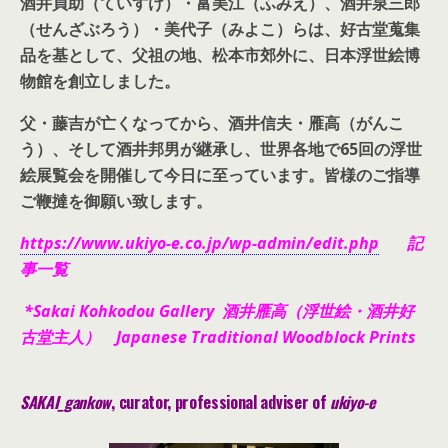
酒井貞助（ていすけ）・富美江（ふみえ）、酒井泉三郎
（せんざぶろう）・美代子（みよこ）らは、好古堂蒐集
品を基として、父祖の地、松本市郊外に、日本浮世絵博
物館を創立しました。
父・藤吉が亡くなってから、酒井信夫・雁高（がんこ
う）、そして酒井邦男が継承し、世界各地で65回の浮世
絵展覧会を開催して今日に至っています。皆様のご指導
ご鞭撻を御願い致します。
https://www.ukiyo-e.co.jp/wp-admin/edit.php
記
事一覧
*Sakai Kohkodou Gallery 酒井雁高（浮世絵・酒井好
古堂主人） Japanese Traditional Woodblock Prints
SAKAI_gankow
, curator, pr
ofessional adviser of
ukiyo-e