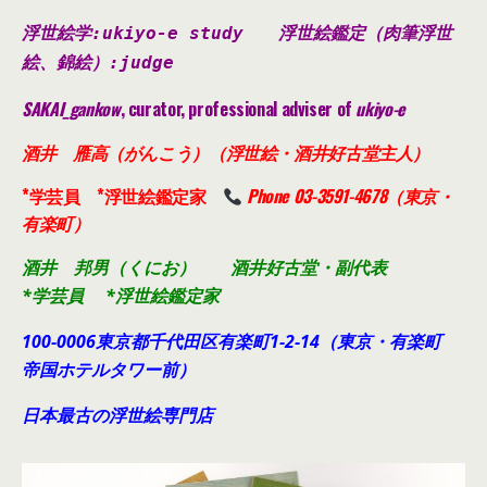
浮世絵学:ukiyo-e study
浮世絵鑑定（肉筆浮世
絵、錦絵）
:judge
SAKAI_gankow
, curator, professional adviser of
ukiyo-e
酒井 雁高（がんこう）（浮世絵・酒井好古堂主人）
*学芸員 *浮世絵鑑定家
Phone 03-3591-4678（東京・
有楽町）
酒井 邦男（くにお） 酒井好古堂・副代表
*学芸員 *浮世絵鑑定家
100-0006東京都千代田
区有楽町1-2-14（東京・有楽町
帝国ホテルタワー前）
日本最古の浮世絵専門店