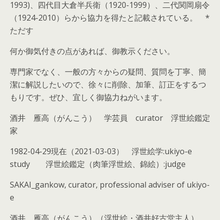
1993)、四代目大倉半兵衛（1920-1999）、二代関岡扇令
（1924-2010）らから協力を得たと記載されている。 *
ただす
何か御気付きの点があれば、御教示ください。
専門家でなく、一般の方々からの疑問、質問を丁寧、簡
潔に解説したいので、徐々に削除、加筆、訂正をするつ
もりです。ぜひ、宜しく御協力ねがいます。
酒井 雁高（がんこう） 学芸員 curator 浮世絵鑑定
家
1982-04-29現在（2021-03-03） 浮世絵学:ukiyo-e
study 浮世絵鑑定（肉筆浮世絵、錦絵）:judge
SAKAI_gankow, curator, professional adviser of ukiyo-
e
酒井 雁高（がんこう）（浮世絵・酒井好古堂主人）