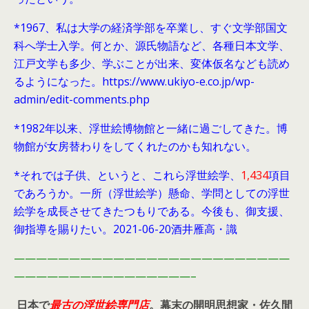
*1967、私は大学の経済学部を卒業し、すぐ文学部国文
科へ学士入学。何とか、源氏物語など、各種日本文学、
江戸文学も多少、学ぶことが出来、変体仮名なども読め
るようになった。https://www.ukiyo-e.co.jp/wp-
admin/edit-comments.php
*1982年以来、浮世絵博物館と一緒に過ごしてきた。博
物館が女房替わりをしてくれたのかも知れない。
*それでは子供、というと、これら浮世絵学、
1,434
項目
であろうか。一所（浮世絵学）懸命、学問としての浮世
絵学を成長させてきたつもりである。今後も、御支援、
御指導を賜りたい。2021-06-20酒井雁高・識
—————————————————————————
————————————————–
日本で
最古の浮世絵専門店
。幕末の開明思想家・
佐久間