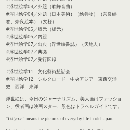
#浮世絵学04／外題（歌舞音曲）
#浮世絵学04／外題（日本美術）（絵巻物）（奈良絵
巻、奈良絵本）（文様）
#浮世絵学05／版元（板元）
#浮世絵学06／内題
#浮世絵学07／出典（浮世絵書誌）（天地人）
#浮世絵学07／典拠
#浮世絵学07／発行図録
#浮世絵学11 文化藝術懇話会
#浮世絵学12 シルクロード 中央アジア 東西交渉
史 西洋 東洋
浮世絵は、今日のジャーナリズム、美人画はファッショ
ン、役者画は映画スター、景色はトラベルガイドです。
“
Ukiyo-e
” means the pictures of everyday life in old Japan.