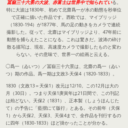
冨嶽三十六景の大波、赤富士は世界中で知られてい
る。
特に大波は1830年、初めて北齋爲一が水の動態を秒単位
で正確に描いた作品です。西欧では、マイブリッジ
（1830-194）が1877年、馬の足の動きをカメラで連続
撮影した。従って、北齋はマイブリッジより、47年前に
動態を捕らえたことになる。これは驚きだ。波涛の砕け
散る描写は、現在、高速度カメラで撮影したものと変わ
らない。その意味で、世界一の絵画と云える。
◯爲一（ゐいつ）／冨嶽三十六景は、北齋の爲一（ゐい
つ）期の作品。爲一期は文政3-天保4（1820-1833）。
1830（文政13＝天保1）改元は12/10。この12月は大の
月（30日）。つまり天保1庚寅年は21日間で、この刊記
は殆どない。天保2（1831）、正本製（しょうほんじた
て）の予告に「藍摺にて版行」とある。その前年（天保
1）から天保2、天保3、天保4まで、全作品を刊行するの
に四年（1830-1833）ほど掛かったことが分かる。