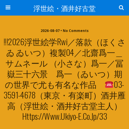
浮世絵・酒井好古堂
2026-08-07 • No Comments
!!!2026浮世絵学Rwi／落款（ほくさ
ゐ ゐいつ）複製04／北齋爲一＿
サムネール （小さな）爲一／冨
嶽三十六景 爲一（ゐいつ）期
の世界で尤も有名な作品
03-
3591-4678（東京・有楽町）酒井雁
高（浮世絵・酒井好古堂主人）
Https://www.ukiyo-E.co.jp/33