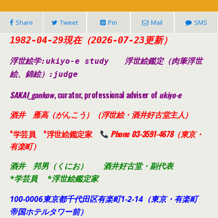
Share
Tweet
Pin
Mail
SMS
1982-04-29現在（2026-07-23更新）
浮世絵学:ukiyo-e study
浮世絵鑑定（肉筆浮世
絵、錦絵）
:judge
SAKAI_gankow
, curator, professional adviser of
ukiyo-e
酒井 雁高（がんこう）（浮世絵・酒井好古堂主人）
*学芸員 *浮世絵鑑定家
Phone 03-3591-4678（東京・
有楽町）
酒井 邦男（くにお） 酒井好古堂・副代表
*学芸員 *浮世絵鑑定家
100-0006東京都千代田
区有楽町1-2-14（東京・有楽町
帝国ホテルタワー前）