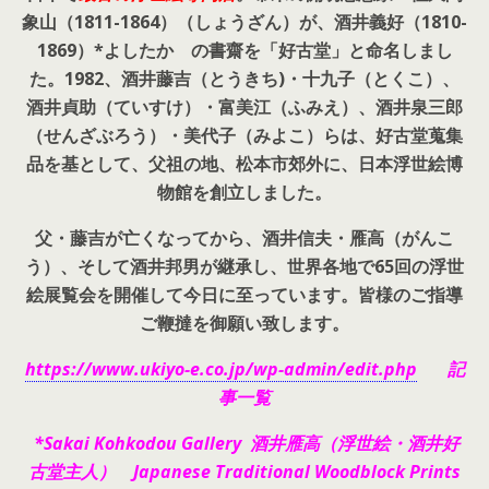
象山（1811-1864）（しょうざん）が、酒井義好（1810-
1869）*よしたか の書齋を「好古堂」と命名しまし
た。
1982、酒井藤吉（とうきち)・十九子（とくこ）、
酒井貞助（ていすけ）・富美江（ふみえ）、酒井泉三郎
（せんざぶろう）・美代子（みよこ）らは、好古堂蒐集
品を基として、父祖の地、松本市郊外に、日本浮世絵博
物館を創立しました。
父・藤吉が亡くなってから、酒井信夫・雁高（がんこ
う）、そして酒井邦男が継承し、世界各地で65回の浮世
絵展覧会を開催して今日に至っています。皆様のご指導
ご鞭撻を御願い致します。
https://www.ukiyo-e.co.jp/wp-admin/edit.php
記
事一覧
*Sakai Kohkodou Gallery 酒井雁高（浮世絵・酒井好
古堂主人） Japanese Traditional Woodblock Prints