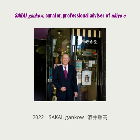
SAKAI_gankow
, curator, pr
ofessional adviser of
ukiyo-e
2022 SAKAI, gankow 酒井雁高