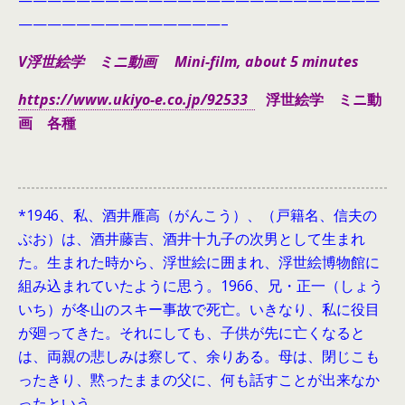
—————————————————————————
——————————————–
V浮世絵学 ミニ動画 Mini-film, about 5 minutes
https://www.ukiyo-e.co.jp/92533
浮世絵学 ミニ動
画 各種
*1946、
私、酒井雁高（がんこう）、（戸籍名、信夫の
ぶお）は、酒井藤吉、酒井十九子の次男として生まれ
た。生まれた時から、浮世絵に囲まれ、浮世絵博物館に
組み込まれていたように思う。1966、兄・正一（しょう
いち）が冬山のスキー事故で死亡。いきなり、私に役目
が廻ってきた。それにしても、子供が先に亡くなると
は、両親の悲しみは察して、余りある。母は、閉じこも
ったきり、黙ったままの父に、何も話すことが出来なか
ったという。