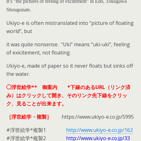
It’s ”the pictures of feeling of excitement” in Edo, Tokugawa
Shougunate.
Ukiyo-e is often mistranslated into “picture of floating
world”, but
it was quite nonsense. “Uki” means “uki-uki”, feeling
of exicitement, not floating.
Ukiyo-e, made of paper so it never floats but sinks off
the water.
◯浮世絵学** 御案内 *下線のあるURL（リンク済
み）はクリックして開き、そのリンク先下線をクリッ
ク、見ることが出来ます。
［浮世絵学・複製］
https://www.ukiyo-e.co.jp/5995
#浮世絵学*複製1
http://
www.ukiyo-e.co.jp/162
#浮世絵学*複製2
http://
www.ukiyo-e.co.jp/33