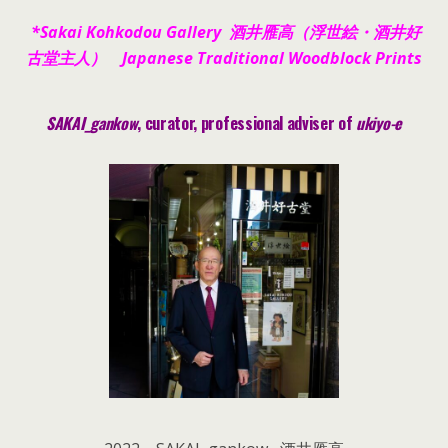
*Sakai Kohkodou Gallery 酒井雁高（浮世絵・酒井好
古堂主人） Japanese Traditional Woodblock Prints
SAKAI_gankow
, curator, pr
ofessional adviser of
ukiyo-e