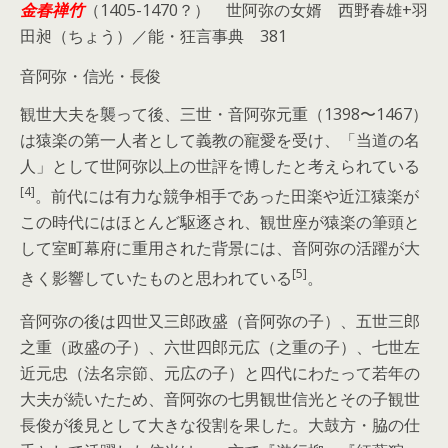
金春禅竹
（1405-1470？） 世阿弥の女婿
西野春雄+羽
田昶（ちょう）／
能・狂言事典 381
音阿弥・信光・長俊
観世大夫を襲って後、三世・音阿弥元重（1398〜1467）
は猿楽の第一人者として義教の寵愛を受け、「当道の名
人」として世阿弥以上の世評を博したと考えられている
[4]
。前代には有力な競争相手であった田楽や近江猿楽が
この時代にはほとんど駆逐され、観世座が猿楽の筆頭と
して室町幕府に重用された背景には、音阿弥の活躍が大
[5]
きく影響していたものと思われている
。
音阿弥の後は四世又三郎政盛（音阿弥の子）、五世三郎
之重（政盛の子）、六世四郎元広（之重の子）、七世左
近元忠（法名宗節、元広の子）と四代にわたって若年の
大夫が続いたため、音阿弥の七男観世信光とその子観世
長俊が後見として大きな役割を果した。大鼓方・脇の仕