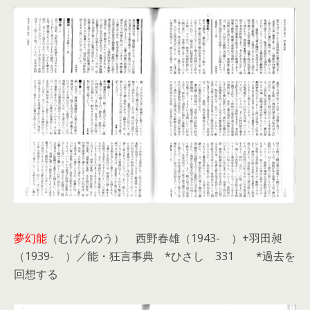
夢幻能
（むげんのう）
西野春雄（1943- ）+羽田昶
（1939- ）／
能・狂言事典 *
ひさし
331 *過去を
回想する