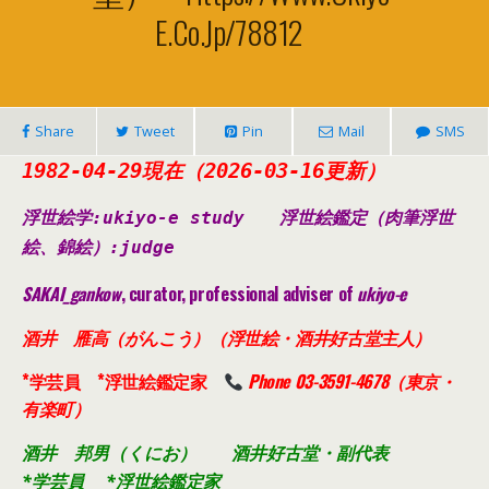
E.co.jp/78812
Share
Tweet
Pin
Mail
SMS
1982-04-29現在（2026-03-16更新）
浮世絵学:ukiyo-e study
浮世絵鑑定（肉筆浮世
絵、錦絵）
:judge
SAKAI_gankow
, curator, professional adviser of
ukiyo-e
酒井 雁高（がんこう）（浮世絵・酒井好古堂主人）
*学芸員 *浮世絵鑑定家
Phone 03-3591-4678（東京・
有楽町）
酒井 邦男（くにお） 酒井好古堂・副代表
*学芸員 *浮世絵鑑定家