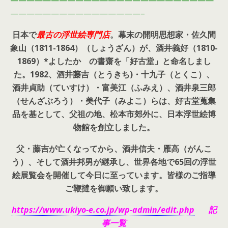
—————————————————————————
————————————————–
日本で
最古の浮世絵専門店
。幕末の開明思想家・
佐久間
象山（1811-1864）（しょうざん）が、酒井義好（1810-
1869）*よしたか の書齋を「好古堂」と命名しまし
た。
1982、酒井藤吉（とうきち)・十九子（とくこ）、
酒井貞助（ていすけ）・富美江（ふみえ）、酒井泉三郎
（せんざぶろう）・美代子（みよこ）らは、好古堂蒐集
品を基として、父祖の地、松本市郊外に、日本浮世絵博
物館を創立しました。
父・藤吉が亡くなってから、酒井信夫・雁高（がんこ
う）、そして酒井邦男が継承し、世界各地で65回の浮世
絵展覧会を開催して今日に至っています。皆様のご指導
ご鞭撻を御願い致します。
https://www.ukiyo-e.co.jp/wp-admin/edit.php
記
事一覧