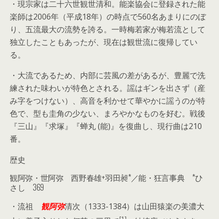
・現宗家は二十六世観世清和。能楽協会に登録された能
楽師は2006年（平成18年）の時点で560名あまりにのぼ
り、五流最大の流勢を誇る。一時梅若家が梅若流として
独立したこともあったが、現在は観世流に復帰してい
る。
・大流であるため、内部に芸風の差があるが、豊麗で洗
練された味わいが特色とされる。謡はギンを出さず（産
み字をつけない）、高音を利かせて華やかに謡うのが特
色で、型も圭角の少ない、まろやかなものを好む。戦後
『三山』『求塚』『蝉丸 (能)』を復曲し、現行曲は210
番。
歴史
観阿弥・世阿弥 西野春雄+羽田昶*／能・狂言事典 *ひ
さし
369
・流祖
観阿弥
清次（1333-1384）は山田猿楽の美濃大
[1]