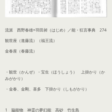
流派 西野春雄+羽田昶（はじめ）／
能・狂言事典 274
観世座（進藤流）（福王流）
金春座（春藤流）
・観世（かんぜ）・宝生（ほうしょう） 上掛かり（か
みがかり）
・金春、金剛、喜多 下掛かり（しもがかり）
1 脇能物 神霊の夢幻能 高砂 竹生島