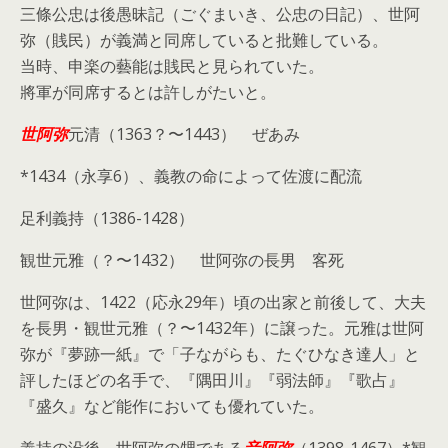
三條公忠は後愚昧記（ごぐまいき、公忠の日記）、世阿
弥（賎民）が義満と同席していると批難している。
当時、申楽の藝能は賎民と見られていた。
將軍が同席するとは許しがたいと。
世阿弥
元清（1363？〜1443） ぜあみ
*1434（永享6）、義教の命によって佐渡に配流
足利義持（1386-1428）
観世元雅（？〜1432） 世阿弥の長男 客死
世阿弥は、1422（応永29年）頃の出家と前後して、大夫
を長男・観世元雅（？〜1432年）に譲った。元雅は世阿
弥が『夢跡一紙』で「子ながらも、たぐひなき達人」と
評したほどの名手で、『隅田川』『弱法師』『歌占』
『盛久』など能作においても優れていた。
義持の没後、世阿弥の甥である
音阿弥
（1398-1467）*観