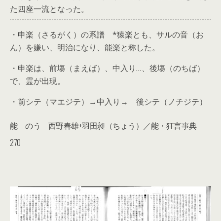
た四座一流となった。
・申楽（さるがく）の系譜 *猿楽とも、サルの音（お
ん）を嫌い、明治になり、能楽と称した。
・申楽は、前塲（まえば）、中入り…、後塲（のちば）
で、霊が出現。
・前シテ（マエジテ）→中入り→ 後シテ（ノチジテ）
能 のう
西野春雄+羽田昶（ちょう）／
能・狂言事典
270