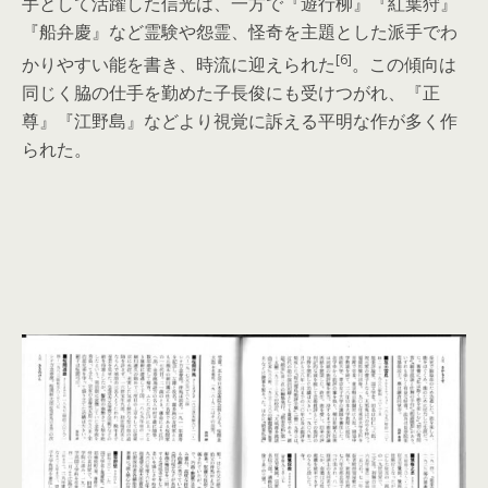
手として活躍した信光は、一方で『遊行柳』『紅葉狩』
『船弁慶』など霊験や怨霊、怪奇を主題とした派手でわ
[6]
かりやすい能を書き、時流に迎えられた
。この傾向は
同じく脇の仕手を勤めた子長俊にも受けつがれ、『正
尊』『江野島』などより視覚に訴える平明な作が多く作
られた。