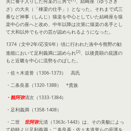
夫に養子入りした何某の三男で
、結崎座（ゆうさき
ざ）の大夫（「棟梁の仕手」）となった。それまで式三
番など神事（しんじ）猿楽を中心としていた結崎座を猿
楽中心の座へと改め、中年以降は次第に猿楽の名手とし
て大和以外でもその芸が認められるようになった。
1374（文中2年/応安6年）頃に行われた洛中今熊野の勧
[2]
進能において足利義満に認められ
、以後貴顕の庇護の
もと近畿を中心に流勢をのばした。
・佐々木道誉（1306-1373） 高氏
・二条良基（1320-1388） *貴族
・観阿弥
清次（1333-1384）
・足利義満（1358-1408）
・二世
世阿弥
元清（1363c-1443）は、その美貌によっ
て幼時より足利義満・二条良基・佐々木道誉らの庇護を