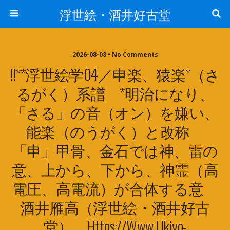
浮世絵・酒井好古堂
2026-08-08 • No Comments
!!**浮世絵学04／申楽、猿楽*（さ
るがく）系譜 *明治になり、
「さる」の音（オン）を嫌い、
能楽（のうがく）と改称
「申」甲骨、金石では神、雷の
意、上から、下から、神霊（高
電圧、高電流）が合体する意
酒井雁高（浮世絵・酒井好古
堂） Https://www.ukiyo-