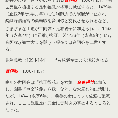
世元重を後援する足利義教が将軍に就任すると、1429年
（正長2年/永享元年）に仙洞御所での演能が中止され、
醍醐寺清滝宮の楽頭職を音阿弥と交代させられるなど、
[3]
さまざまな圧迫が世阿弥・元雅親子に加えられ
、1432
年（永享4年）に元雅が客死、翌1433年（永享5年）には
音阿弥が観世大夫を襲う（現在では音阿弥を三世とす
る）。
足利義教（1394-1441） *赤松満祐により誘殺される
音阿弥
（1398-1467）
晩年の世阿弥は『拾玉得花』を女婿・
金春禅竹
に相伝
し、聞書『申楽談義』を残すなど、なお意欲的に活動し
たが、1434（永享6年）、義教の命によって佐渡に配流
され、ここに観世座は完全に音阿弥の掌握するところと
なった。