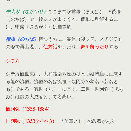
中入り（なかいり）
ここまでが前塲（まえば） *後塲
（のちば）で、後ジテが出てくる。簡単に理解するに
は、申樂（さるがく）は幽霊劇
後塲（のちば）
待つうちに、霊体（後ジテ、ノチジテ）
の姿で再出現し、
仕方話
をしたり、
舞を舞ったり
する
シテ方
シテ方観世流は、大和猿楽四座のひとつ結崎座に由来す
る能の流儀。流儀の名は流祖・観阿弥の幼名（芸名と
も）である「観世（丸）」に基く。二世・世阿弥（ぜあ
み）は能の大成者として名高い。
観阿弥（1333-1384）
世阿弥（1363？-1443）
*美童としての教養があり、