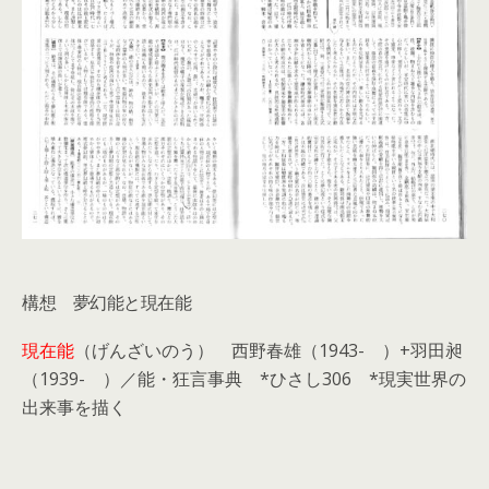
構想 夢幻能と現在能
現在能
（げんざいのう）
西野春雄（1943- ）+羽田昶
（1939- ）／
能・狂言事典
*ひさし
306 *現実世界の
出来事を描く