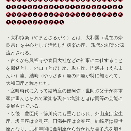
・大和猿楽（やまとさるがく）とは、大和国（現在の奈
良県）を中心として活躍した猿楽の座。 現代の能楽の源
流とされる。
・古くから興福寺や春日大社などの神事に奉仕すること
を職務とし、外山（とび）座、坂戸座、円満井（えんま
んい）座、結崎（ゆうざき）座の四座が特に知られて、
大和四座と称された。
・室町時代に入って結崎座の観阿弥・世阿弥父子が将軍
家に重んじられて猿楽を現在の能楽とほぼ同等の芸能に
発展させている。
・以後、豊臣氏・徳川氏にも重んじられ、外山座は宝生
座、坂戸座は金剛座、円満井座は金春座、結崎座は観世
座となり、元和年間に金剛座から分かれた喜多流を加え