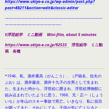
https://www.ukiyo-e.co.jp/wp-admin/post.php?
post=88211&action=edit&classic-editor
—————————————————————————
——————————————–
V浮世絵学 ミニ動画 Mini-film, about 5 minutes
https://www.ukiyo-e.co.jp/92533
浮世絵学 ミニ動
画 各種
*1946、
私、酒井雁高（がんこう）、（戸籍名、信夫の
ぶお）は、酒井藤吉、酒井十九子の次男として生まれ
た。生まれた時から、浮世絵に囲まれ、浮世絵博物館に
組み込まれていたように思う。1966、兄・正一（しょう
いち）が冬山のスキー事故で死亡。いきなり、私に役目
が廻ってきた。それにしても、子供が先に亡くなると