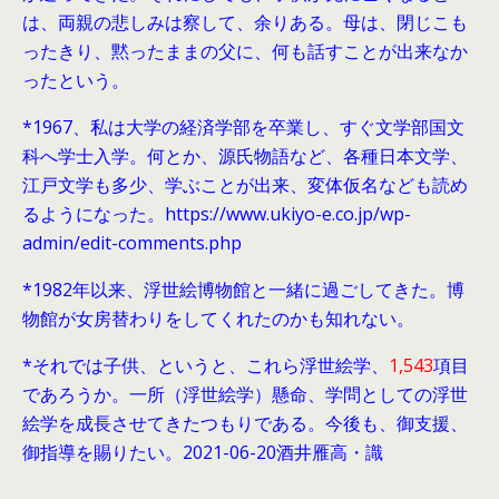
は、両親の悲しみは察して、余りある。母は、閉じこも
ったきり、黙ったままの父に、何も話すことが出来なか
ったという。
*1967、私は大学の経済学部を卒業し、すぐ文学部国文
科へ学士入学。何とか、源氏物語など、各種日本文学、
江戸文学も多少、学ぶことが出来、変体仮名なども読め
るようになった。https://www.ukiyo-e.co.jp/wp-
admin/edit-comments.php
*1982年以来、浮世絵博物館と一緒に過ごしてきた。博
物館が女房替わりをしてくれたのかも知れない。
*それでは子供、というと、これら浮世絵学、
1,543
項目
であろうか。一所（浮世絵学）懸命、学問としての浮世
絵学を成長させてきたつもりである。今後も、御支援、
御指導を賜りたい。2021-06-20酒井雁高・識