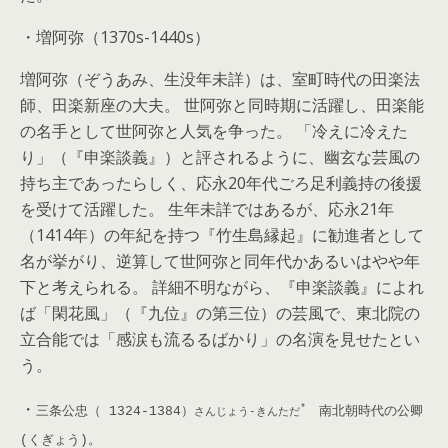
・増阿弥（1370s-1440s）
増阿弥（ぞうあみ、生没年未詳）は、室町時代の田楽法
師、田楽新座の大夫。 世阿弥と同時期に活躍し、田楽能
の名手として世阿弥と人気を争った。 「冷えに冷えた
り」（『申楽談義』）と評されるように、幽玄な芸風の
持ち主であったらしく、応永20年代ごろ足利義持の後援
を受けて活躍した。 生年未詳ではあるが、応永21年
（1414年）の年紀を持つ『竹生島縁起』に勧進者として
名が挙がり、逆算して世阿弥と同年代かあるいはやや年
下と考えられる。 詳細不明ながら、『申楽談義』によれ
ば「閑花風」（『九位』の第三位）の芸風で、東北院の
立合能では「感涙も流るるばかり」の名演を見せたとい
う。
・
*
三条公忠（ 1324-1384）
南北朝時代の公卿
さんじょう-きんただ
(くぎょう)。