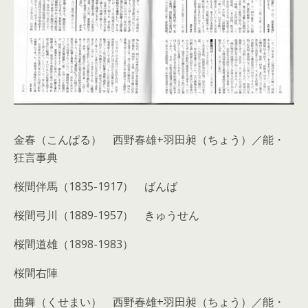
金春（こんぱる）
西野春雄+羽田昶（ちょう）／
能・
狂言事典
桜間伴馬（1835-1917） ばんば
桜間弓川（1889-1957） きゅうせん
桜間道雄（1898-1983）
桜間右陣
曲舞（くせまい）
西野春雄+羽田昶（ちょう）／
能・