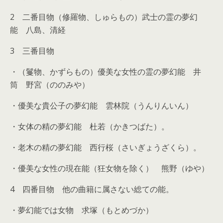
2 二番目物（修羅物、しゅらもの）武士の霊の夢幻
能 八島、清経
3 三番目物
・（鬘物、かずらもの）優美な女性の霊の夢幻能 井
筒 野宮（ののみや）
・優美な貴公子の夢幻能 雲林院（うんりんいん）
・女体の精の夢幻能 杜若（かきつばた）。
・老木の精の夢幻能 西行桜（さいぎょうざくら）。
・優美な女性の現在能（狂女物を除く） 熊野（ゆや）
4 四番目物 他の曲籍に属さない総ての能。
・夢幻能では女物 求塚（もとめづか）