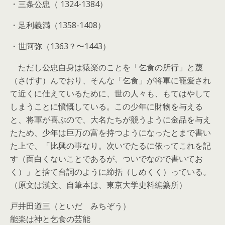
・三条公忠
（ 1324-1384）
・足利義満（1358-1408）
・世阿弥（1363？〜1443）
ただし公忠自身は猿楽のことを「乞食の所行」と蔑
（さげす）んでおり、そんな「乞食」が将軍に寵愛され
て近くに仕えているために、世の人々も、もてはやして
しまうことに憤慨している。この少年に財物を与える
と、将軍が喜ぶので、大名たちが競うように金品を与え
たため、少年は巨万の富を持つようになったとまで書い
た上で、「比興の事なり。次いでたるに依ってこれを記
す（面白くないことであるが、ついでなので書いてお
く）」と捨て台詞のように締括（しめくく）っている。
（原文は漢文、自筆本は、東京大学史料編纂所）
戸井田道三（といだ みちぞう）
能楽は神と乞食の芸能