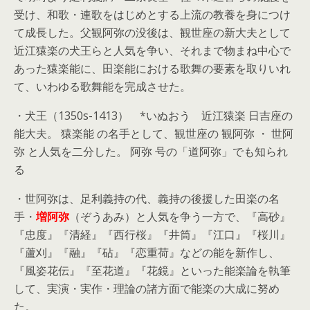
受け、和歌・連歌をはじめとする上流の教養を身につけ
て成長した。父観阿弥の没後は、観世座の新大夫として
近江猿楽の犬王らと人気を争い、それまで物まね中心で
あった猿楽能に、田楽能における歌舞の要素を取りいれ
て、いわゆる歌舞能を完成させた。
・犬王（1350s-1413） *いぬおう 近江猿楽 日吉座の
能大夫。 猿楽能 の名手として、観世座の 観阿弥 ・ 世阿
弥 と人気を二分した。 阿弥 号の「道阿弥」でも知られ
る
・世阿弥は、足利義持の代、義持の後援した田楽の名
手・
増阿弥
（ぞうあみ）と人気を争う一方で、『高砂』
『忠度』『清経』『西行桜』『井筒』『江口』『桜川』
『蘆刈』『融』『砧』『恋重荷』などの能を新作し、
『風姿花伝』『至花道』『花鏡』といった能楽論を執筆
して、実演・実作・理論の諸方面で能楽の大成に努め
た。