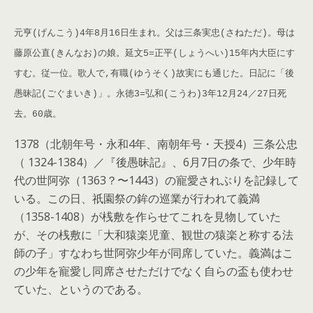
元亨(げんこう)4年8月16日生まれ。父は三条実忠(さねただ)。母は
藤原公直(きんなお)の娘。延文5=正平(しょうへい)15年内大臣にす
すむ。従一位。歌人で,有職(ゆうそく)故実にも通じた。日記に「後
愚昧記(ごぐまいき)」。永徳3=弘和(こうわ)3年12月24／27日死
去。60歳。
1378（北朝年号・永和4年、南朝年号・天授4）三条公忠
（ 1324-1384）
／『後愚昧記』、6月7日の条で、少年時
代の世阿弥（1363？〜1443）の寵愛されぶりを記録して
いる。この日、祇園祭の鉾の巡業が行われて義満
（1358-1408）が桟敷を作らせてこれを見物していた
が、その桟敷に「大和猿楽児童、観世の猿楽と称する法
師の子」すなわち世阿弥少年が同席していた。義満はこ
の少年を寵愛し同席させただけでなく自らの盃も使わせ
ていた、というのである。