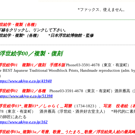
*ファックス、使えません。
———————————————————————————————————
世絵学・複製（各種）
下線をクリックし、リンクして下さい。
世絵学・複製*（各種） *日本浮世絵博物館・監修
R浮世絵学00／複製・復刻
浮世絵学01 複製01／復刻 手摺木版
Phone03-3591-4678（東京・有楽町）
e BEST Japanese Traditional Woodblock Prints, Handmade reprodu
）
ttps://www.ukiyo-e.co.jp/41940
浮世絵学02 複製02／各種
Phone03-3591-4678（東京・有楽町）酒井雁
https://www.ukiyo-e.co.jp/51398
浮世絵学03*_複製03*／しゃらく＿冩樂
（1734-1823）、
写楽 役者絵（
678（東京・有楽町） 酒井雁高（浮世絵・酒井好古堂主人） *時代的に
の師匠にあたる
ttps://www.ukiyo-e.co.jp/162
浮世絵学03a_複製03a／哥麿、歌麿＿うたまろ＿歌麿／浮世絵美人絵の最高