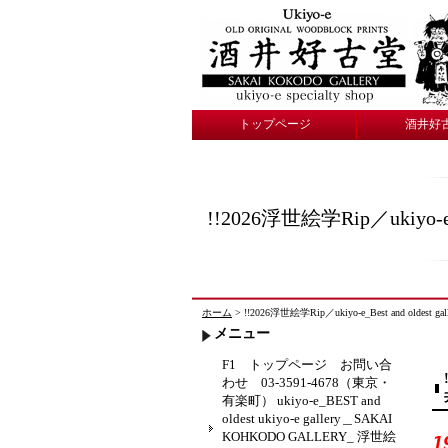
トップページ
酒井好
!!2026浮世絵学Rip／ukiy
ホーム
> !!2026浮世絵学Rip／ukiyo-e_Best and oldes
メニュー
F1 トップページ お問い合
わせ 03-3591-4678（東京・
有楽町） ukiyo-e_BEST and
oldest ukiyo-e gallery＿SAKAI
KOHKODO GALLERY_ 浮世絵
1