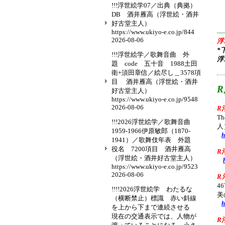
!!!浮世絵学07／出典（典拠）
DB 酒井雁高（浮世絵・酒井
好古堂主人）
https://www.ukiyo-e.co.jp/844
—
2026-08-06
浮
*
!!!浮世絵学／歌舞音曲 外
浮
題 code 五十音 1988土田
衛+須田章信／絵尽し＿3578項
目 酒井雁高（浮世絵・酒井
好古堂主人）
https://www.ukiyo-e.co.jp/9548
2026-08-06
R
Th
!!!2026浮世絵学／歌舞音曲
人
1959-1966伊原敏郎（1870-
h
1941）／歌舞伎年表 外題
役名 7200項目 酒井雁高
R
（浮世絵・酒井好古堂主人）
https://www.ukiyo-e.co.jp/9523
2026-08-06
R
4
!!!!2026浮世絵学 わたるな
美
（横断禁止）標識 赤い斜線
h
を上から下まで連続させる
現在の交通表示では、人物が
R