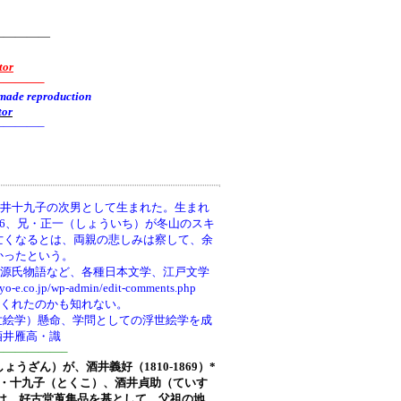
—————
tor
———–
reproduction
tor
———–
井十九子の次男として生まれた。生まれ
66、兄・正一（しょういち）が冬山のスキ
亡くなるとは、両親の悲しみは察して、余
かったという。
、源氏物語など、各種日本文学、江戸文学
wp-admin/edit-comments.php
てくれたのかも知れない。
世絵学）懸命、学問としての浮世絵学を成
酒井雁高・識
—————–
しょうざん）が、酒井義好（1810-1869）*
ち)・十九子（とくこ）、酒井貞助（ていす
は、好古堂蒐集品を基として、父祖の地、