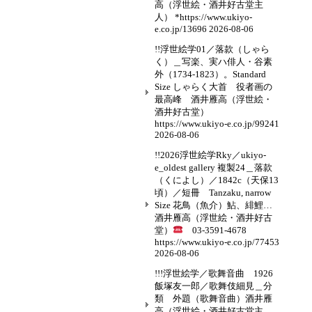
高（浮世絵・酒井好古堂主
人） *https://www.ukiyo-
e.co.jp/13696
2026-08-06
!!浮世絵学01／落款（しゃら
く）＿写楽、実ハ俳人・谷素
外（1734-1823）。Standard
Size しゃらく大首 役者画の
最高峰 酒井雁高（浮世絵・
酒井好古堂）
https://www.ukiyo-e.co.jp/99241
2026-08-06
!!2026浮世絵学Rky／ukiyo-
e_oldest gallery 複製24＿落款
（くによし）／1842c（天保13
頃）／短冊 Tanzaku, narrow
Size 花鳥（魚介）鮎、緋鯉…
酒井雁高（浮世絵・酒井好古
堂）
03-3591-4678
https://www.ukiyo-e.co.jp/77453
2026-08-06
!!!浮世絵学／歌舞音曲 1926
飯塚友一郎／歌舞伎細見＿分
類 外題（歌舞音曲）酒井雁
高（浮世絵・酒井好古堂主