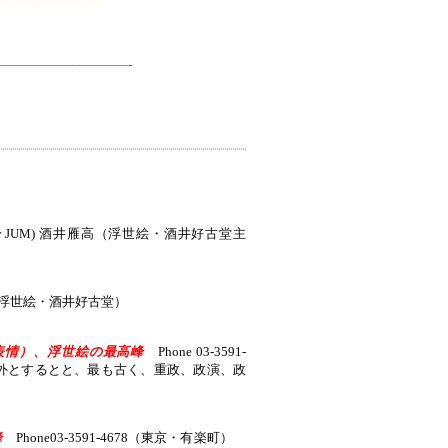
—————–
————-
ction (adm. by JUM) 酒井雁高（浮世絵・酒井好古堂主
高（浮世絵・酒井好古堂）
表情）、浮世絵の最高峰
Phone 03-3591-
素外とするとと、最も古く、重政、政演、政
峰
Phone03-3591-4678（東京・有楽町）