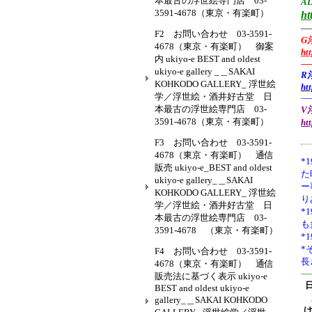
本最古の浮世絵専門店 03-
AL
3591-4678（東京・有楽町）
ht
—
F2 お問い合わせ 03-3591-
G
4678（東京・有楽町） 御案
ht
内 ukiyo-e BEST and oldest
—
ukiyo-e gallery _＿SAKAI
R
KOHKODO GALLERY_ 浮世絵
ht
学／浮世絵・酒井好古堂 日
—
本最古の浮世絵専門店 03-
V浮
3591-4678（東京・有楽町）
ht
F3 お問い合わせ 03-3591-
4678（東京・有楽町） 通信
*1
販売 ukiyo-e_BEST and oldest
た
ukiyo-e gallery_＿SAKAI
ー
KOHKODO GALLERY_ 浮世絵
り
学／浮世絵・酒井好古堂 日
*
本最古の浮世絵専門店 03-
も
3591-4678 （東京・有楽町）
*
*
F4 お問い合わせ 03-3591-
長
4678（東京・有楽町） 通信
—
販売法に基づく表示 ukiyo-e
BEST and oldest ukiyo-e
gallery_＿SAKAI KOHKODO