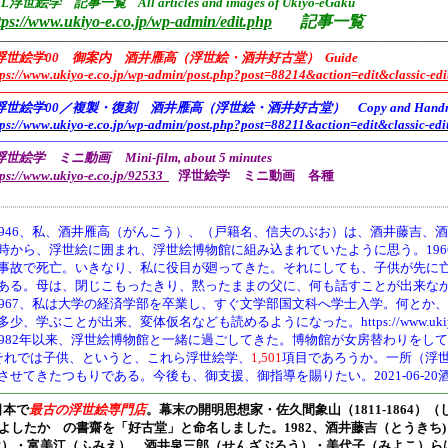
L浮世絵学 記事一覧 All articles and images of Ukiyo-eGaku
tps://www.ukiyo-e.co.jp/wp-admin/edit.php
記事一覧
——————————————————————————————————
浮世絵学00 御案内 酒井雁高（浮世絵・酒井好古堂） Guide
tps://www.ukiyo-e.co.jp/wp-admin/post.php?post=88214&action=edit&classic-edi
———————————————————————————————————
浮世絵学00／複製・復刻 酒井雁高（浮世絵・酒井好古堂） Copy and Handmade 
tps://www.ukiyo-e.co.jp/wp-admin/post.php?post=88211&action=edit&classic-edi
———————————————————————————————————
世絵学 ミニ動画 Mini-film, about 5 minutes
tps://www.ukiyo-e.co.jp/92533
浮世絵学 ミニ動画 各種
946、
私、酒井雁高（がんこう）、（戸籍名、信夫のぶお）は、酒井藤吉、酒
時から、浮世絵に囲まれ、浮世絵博物館に組み込まれていたように思う。19
事故で死亡。いきなり、私に役目が廻ってきた。それにしても、子供が先に
ある。母は、閉じこもったきり、黙ったままの父に、何も話すことが出来な
1967、私は大学の経済学部を卒業し、すぐ文学部国文科へ学士入学。何とか
多少、学ぶことが出来、変体仮名なども読めるようになった。https://www.ukiyo-e.co.jp/
1982年以来、浮世絵博物館と一緒に過ごしてきた。博物館が女房替わりをし
それでは子供、というと、これら浮世絵学、
1,501
項目であろうか。一所（浮
させてきたつもりである。今後も、御支援、御指導を賜りたい。2021-06-20
———————————————————————————————————
日本で
最古の浮世絵専門店
。幕末の開明思想家・
佐久間象山（1811-1864）（
よしたか の書齋を「好古堂」と命名しました。
1982、酒井藤吉（とうき
け）・富美江（ふみえ）、酒井泉三郎（せんざぶろう）・美代子（みよこ）ら