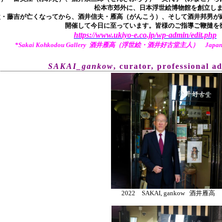
松本市郊外に、日本浮世絵博物館を創立し
父・藤吉が亡くなってから、酒井信夫・雁高（がんこう）、そして酒井邦男が継
開催して今日に至っています。皆様のご指導ご鞭撻を
https://www.ukiyo-e.co.jp/wp-admin/edit.php
*Sakai Kohkodou Gallery 酒井雁高（浮世絵・酒井好古堂主人） Japanese Tr
SAKAI_gankow
, curator, pr
ofessional a
2022 SAKAI, gankow 酒井雁高