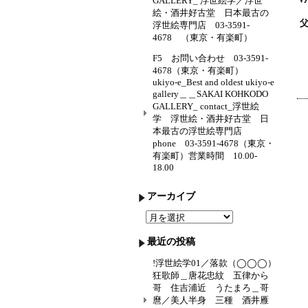
GALLERY_ 浮世絵学／浮世
絵・酒井好古堂 日本最古の
浮世絵専門店 03-3591-
4678 （東京・有楽町）
F5 お問い合わせ 03-3591-
4678（東京・有楽町）
ukiyo-e_Best and oldest ukiyo-e
gallery＿＿SAKAI KOHKODO
GALLERY_ contact_浮世絵
学 浮世絵・酒井好古堂 日
本最古の浮世絵専門店
phone 03-3591-4678（東京・
有楽町）営業時間 10.00-
18.00
アーカイブ
ア
ー
カ
最近の投稿
イ
ブ
!浮世絵学01／落款（◯◯◯）
狂歌師＿唐花忠紋 五律から
哥 住吉浦近 うたまろ＿哥
麿／美人半身 三種 酒井雁