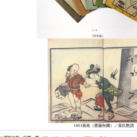
1803葵衛（齋藤秋圃）／葵氏艶譜