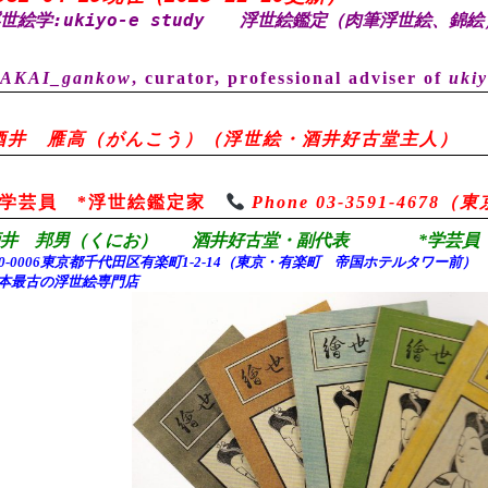
世絵学:ukiyo-e study
浮世絵鑑定（肉筆浮世絵、錦絵
AKAI_gankow
, curator, professional adviser of
ukiy
酒井 雁高（がんこう）（浮世絵・酒井好古堂主人）
*学芸員 *浮世絵鑑定家
Phone 03-3591-467
酒井 邦男（くにお） 酒井好古堂・副代表 *学芸員 
00-0006東京都千代田
区有楽町1-2-14（東京・有楽町 帝国ホテルタワー前
本最古の浮世絵専門店