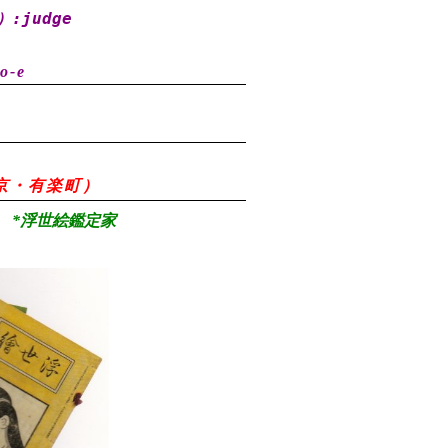
）
:judge
o-e
8（東京・有楽町）
*浮世絵鑑定家
）