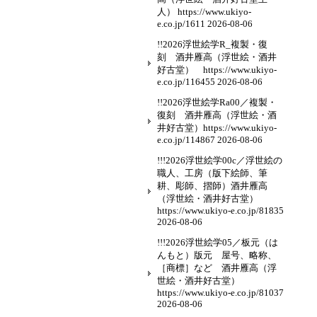
人） https://www.ukiyo-
e.co.jp/1611
2026-08-06
!!2026浮世絵学R_複製・復
刻 酒井雁高（浮世絵・酒井
好古堂） https://www.ukiyo-
e.co.jp/116455
2026-08-06
!!2026浮世絵学Ra00／複製・
復刻 酒井雁高（浮世絵・酒
井好古堂）https://www.ukiyo-
e.co.jp/114867
2026-08-06
!!!2026浮世絵学00c／浮世絵の
職人、工房（版下絵師、筆
耕、彫師、摺師）酒井雁高
（浮世絵・酒井好古堂）
https://www.ukiyo-e.co.jp/81835
2026-08-06
!!!2026浮世絵学05／板元（は
んもと）版元 屋号、略称、
［商標］など 酒井雁高（浮
世絵・酒井好古堂）
https://www.ukiyo-e.co.jp/81037
2026-08-06