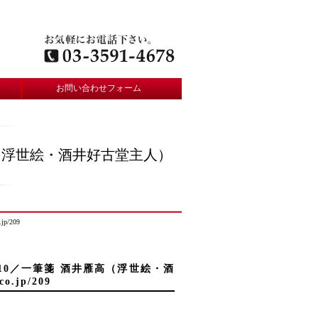
お問い合わせフォーム
箋 酒井雁高（浮世絵・酒井好古堂主人）
p/209
ery 複製10／一筆箋 酒井雁高（浮世絵・酒
o.jp/209