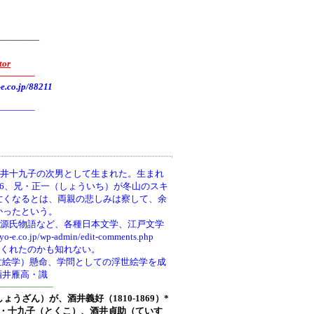
—————
tor
———–
.jp/88211
———–
井十九子の次男として生まれた。生まれ
66、兄・正一（しょういち）が冬山のスキ
亡くなるとは、両親の悲しみは察して、余
かったという。
、源氏物語など、各種日本文学、江戸文学
wp-admin/edit-comments.php
てくれたのかも知れない。
世絵学）懸命、学問としての浮世絵学を成
酒井雁高・識
—————–
しょうざん）が、酒井義好（1810-1869）*
ち)・十九子（とくこ）、酒井貞助（ていす