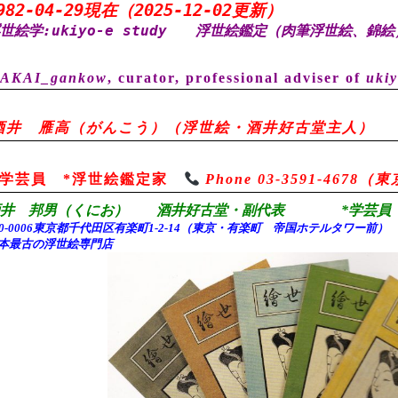
982-04-29現在（2025-12-02更新）
世絵学:ukiyo-e study
浮世絵鑑定（肉筆浮世絵、錦絵
AKAI_gankow
, curator, professional adviser of
ukiy
酒井 雁高（がんこう）（浮世絵・酒井好古堂主人）
*学芸員 *浮世絵鑑定家
Phone 03-3591-467
酒井 邦男（くにお） 酒井好古堂・副代表 *学芸員 
00-0006東京都千代田
区有楽町1-2-14（東京・有楽町 帝国ホテルタワー前
本最古の浮世絵専門店