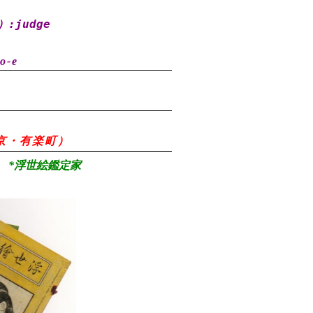
）
:judge
o-e
8（東京・有楽町）
*浮世絵鑑定家
）