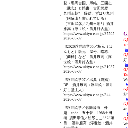
覧（邪馬台国、帰結）三國志
（魏志）と隋書 古田武彦
九州王朝* 帰結、ずばり九州
（阿蘇山と書かれている）
（古田武彦／九州王朝*）酒井
—
雁高（浮世絵・酒井好古堂）
https://www.ukiyo-e.co.jp/37595
2026-08-07
G
Ja
!!!2026浮世絵学05／板元（は
h
んもと）版元 屋号、略称、
G
［商標］など 酒井雁高（浮
好
世絵・酒井好古堂）
h
https://www.ukiyo-e.co.jp/81037
G
2026-08-07
Yo
!!!浮世絵学07／出典（典拠）
Wo
h
DB 酒井雁高（浮世絵・酒井
G
好古堂主人）
好
https://www.ukiyo-e.co.jp/844
h
2026-08-07
G
!!!浮世絵学／歌舞音曲 外
4
題 code 五十音 1988土田
衛+須田章信／絵尽し＿3578項
G
目 酒井雁高（浮世絵・酒井
W