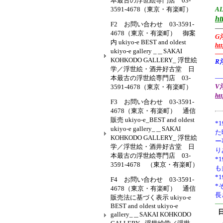
本最古の浮世絵専門店 03-
3591-4678（東京・有楽町）
AL
ht
F2 お問い合わせ 03-3591-
—
4678（東京・有楽町） 御案
G
内 ukiyo-e BEST and oldest
ht
ukiyo-e gallery _＿SAKAI
—
KOHKODO GALLERY_ 浮世絵
R
学／浮世絵・酒井好古堂 日
本最古の浮世絵専門店 03-
—
V浮
3591-4678（東京・有楽町）
ht
F3 お問い合わせ 03-3591-
4678（東京・有楽町） 通信
販売 ukiyo-e_BEST and oldest
*1
ukiyo-e gallery_＿SAKAI
た
KOHKODO GALLERY_ 浮世絵
ー
学／浮世絵・酒井好古堂 日
り
本最古の浮世絵専門店 03-
*
3591-4678 （東京・有楽町）
も
*
F4 お問い合わせ 03-3591-
*
4678（東京・有楽町） 通信
長
販売法に基づく表示 ukiyo-e
—
BEST and oldest ukiyo-e
gallery_＿SAKAI KOHKODO