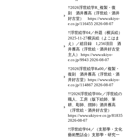
!!2026浮世絵学R_複製・復
刻 酒井雁高（浮世絵・酒井
好古堂） https://www.ukiyo-
e.co.jp/116455
2026-08-07
!!浮世絵学04／外題（横浜絵）
2025-11-27横浜絵（よこはま
え）／総目録 1,256項目 酒
井雁高（浮世絵・酒井好古堂
主人） https://www.ukiyo-
e.co.jp/9943
2026-08-07
!!2026浮世絵学Ra00／複製・
復刻 酒井雁高（浮世絵・酒
井好古堂）https://www.ukiyo-
e.co.jp/114867
2026-08-07
!!!2026浮世絵学00c／浮世絵の
職人、工房（版下絵師、筆
耕、彫師、摺師）酒井雁高
（浮世絵・酒井好古堂）
https://www.ukiyo-e.co.jp/81835
2026-08-07
!!浮世絵学04／（支那學・文化
藝術懇話会）支那學・研究一