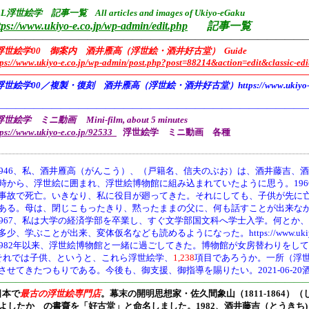
L浮世絵学 記事一覧 All articles and images of Ukiyo-eGaku
tps://www.ukiyo-e.co.jp/wp-admin/edit.php
記事一覧
——————————————————————————————————
浮世絵学00 御案内 酒井雁高（浮世絵・酒井好古堂） Guide
tps://www.ukiyo-e.co.jp/wp-admin/post.php?post=88214&action=edit&classic-edi
———————————————————————————————————
浮世絵学00／複製・復刻 酒井雁高（浮世絵・酒井好古堂）https://www.ukiyo-e.co
———————————————————————————————————
世絵学 ミニ動画 Mini-film, about 5 minutes
tps://www.ukiyo-e.co.jp/92533
浮世絵学 ミニ動画 各種
946、
私、酒井雁高（がんこう）、（戸籍名、信夫のぶお）は、酒井藤吉、酒
時から、浮世絵に囲まれ、浮世絵博物館に組み込まれていたように思う。19
事故で死亡。いきなり、私に役目が廻ってきた。それにしても、子供が先に
ある。母は、閉じこもったきり、黙ったままの父に、何も話すことが出来な
1967、私は大学の経済学部を卒業し、すぐ文学部国文科へ学士入学。何とか
多少、学ぶことが出来、変体仮名なども読めるようになった。https://www.ukiyo-e.co.jp/
1982年以来、浮世絵博物館と一緒に過ごしてきた。博物館が女房替わりをし
それでは子供、というと、これら浮世絵学、
1,238
項目であろうか。一所（浮
させてきたつもりである。今後も、御支援、御指導を賜りたい。2021-06-20
———————————————————————————————————
日本で
最古の浮世絵専門店
。幕末の開明思想家・
佐久間象山（1811-1864）（
よしたか の書齋を「好古堂」と命名しました。
1982、酒井藤吉（とうき