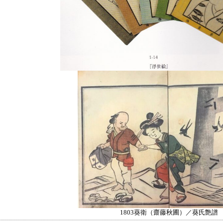
1803葵衛（齋藤秋圃）／葵氏艶譜