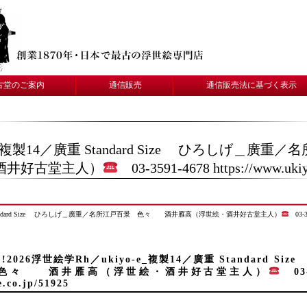
古堂のご案内
通信販売
通信販売法に基づく表示
yo-e_複製14／廣重 Standard Size ひろしげ
酒井好古堂主人）
03-3591-4678 https://www.ukiy
／廣重 Standard Size ひろしげ＿廣重／名所江戸百景 色々 酒井雁高（浮世絵・酒井好古堂主人）
03-35
!!2026浮世絵学Rh／ukiyo-e_複製14／廣重 Standar
色々 酒井雁高（浮世絵・酒井好古堂主人）
03-3
e.co.jp/51925