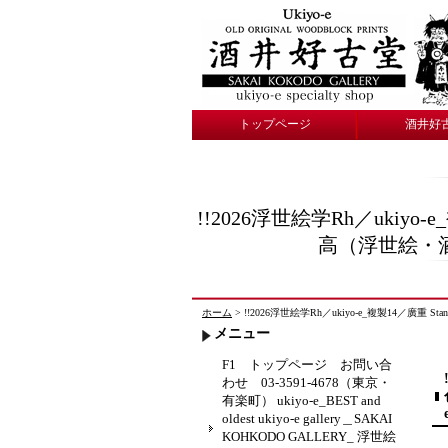
トップページ
酒井好
!!2026浮世絵学Rh／uki
高（浮世絵・
ホーム
> !!2026浮世絵学Rh／ukiyo-e_複製14
メニュー
F1 トップページ お問い合
わせ 03-3591-4678（東京・
有楽町） ukiyo-e_BEST and
oldest ukiyo-e gallery＿SAKAI
KOHKODO GALLERY_ 浮世絵