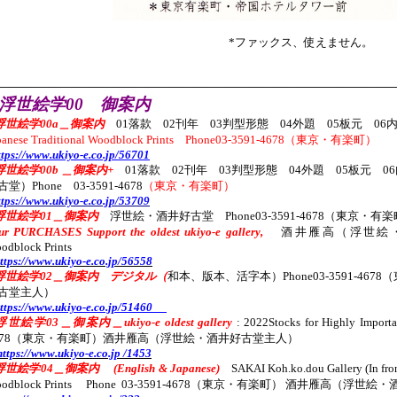
*ファックス、使えません。
———————————————————————————————————
G浮世絵学00 御案内
浮世絵学00a＿御案内
01落款 02刊年 03判型形態 04外題 05板元 
panese Traditional Woodblock Prints
Phone03-3591-4678（東京・有楽町）
ttps://www.ukiyo-e.co.jp/56701
浮世絵学00b ＿御案内+
01落款 02刊年 03判型形態 04外題 05板元 
古堂）Phone 03-3591-4678
（東京・有楽町）
ttps://www.ukiyo-e.co.jp/53709
浮世絵学01＿御案内
浮世絵・酒井好古堂 Phone03-3591-4678（東京・有
ur PURCHASES Support the oldest ukiyo-e gallery,
酒井雁高（浮世絵・酒井好
odblock Prints
ttps://www.ukiyo-e.co.jp/56558
浮世絵学02＿御案内 デジタル（
和本、版本、活字本）Phone03-3591-4
古堂主人）
ttps://www.ukiyo-e.co.jp/51460
浮世絵学03＿御案内＿ukiyo-e oldest gallery
: 2022Stocks for Highly Impor
678（東京・有楽町）酒井雁高（浮世絵・酒井好古堂主人）
https://www.ukiyo-e.co.jp /1453
浮世絵学04＿
御案内 (English & Japanese)
SAKAI Koh.ko.dou Gallery (In fron
oodblock Prints Phone 03-3591-4678（東京・有楽町） 酒井雁高（浮