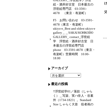
GALLERY_ 浮世絵学／浮世
絵・酒井好古堂 日本最古の
浮世絵専門店 03-3591-
4678 （東京・有楽町）
F5 お問い合わせ 03-3591-
4678（東京・有楽町）
ukiyo-e_Best and oldest ukiyo-e
gallery＿＿SAKAI KOHKODO
GALLERY_ contact_浮世絵
学 浮世絵・酒井好古堂 日
本最古の浮世絵専門店
phone 03-3591-4678（東京・
有楽町）営業時間 10.00-
18.00
アーカイブ
ア
ー
カ
最近の投稿
イ
ブ
!!浮世絵学01／落款（しゃら
く）＿写楽、実ハ俳人・谷素
外（1734-1823）。Standard
Size しゃらく大首 役者画の