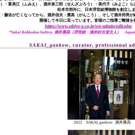
け）・富美江（ふみえ）、酒井泉三郎（せんざぶろう）・美代子（みよこ）ら
松本市郊外に、日本浮世絵博物館を創立し
父・藤吉が亡くなってから、酒井信夫・雁高（がんこう）、そして酒井邦男が継
開催して今日に至っています。皆様のご指導ご鞭撻を
https://www.ukiyo-e.co.jp/wp-admin/edit.php
*Sakai Kohkodou Gallery 酒井雁高（浮世絵・酒井好古堂主人） Japanese Tr
SAKAI_gankow
, curator, pr
ofessional a
2022 SAKAI, gankow 酒井雁高