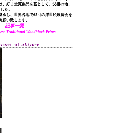
は、好古堂蒐集品を基として、父祖の地、
ました。
承し、世界各地で65回の浮世絵展覧会を
御願い致します。
記事一覧
aditional Woodblock Prints
dviser of
ukiyo-e