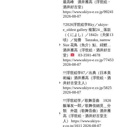
最高峰 酒井雁高（浮世絵・
酒井好古堂）
https://www.ukiyo-e.co.jp/99241
2026-08-07
!!2026浮世絵学Rky／ukiyo-
e_oldest gallery 複製24＿落款
（くによし）／1842c（天保13
頃）／短冊 Tanzaku, narrow
Size 花鳥（魚介）鮎、緋鯉…
酒井雁高（浮世絵・酒井好古
堂）
03-3591-4678
https://www.ukiyo-e.co.jp/77453
2026-08-07
!!!浮世絵学07／出典（日本美
術編）酒井雁高（浮世絵・酒
井好古堂主人）
https://www.ukiyo-e.co.jp/5825
2026-08-07
!!!浮世絵学／歌舞音曲 1926
飯塚友一郎／歌舞伎細見＿分
類 外題（歌舞音曲）酒井雁
高（浮世絵・酒井好古堂主
人） https://www.ukiyo-
e.co.jp/1611
2026-08-07