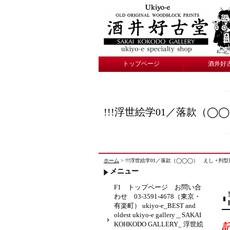
トップページ
酒井好
!!!浮世絵学01／落款（◯◯
ホーム
> !!!浮世絵学01／落款（◯◯◯） えし +判型形態… 
メニュー
F1 トップページ お問い合
わせ 03-3591-4678（東京・
有楽町） ukiyo-e_BEST and
oldest ukiyo-e gallery＿SAKAI
KOHKODO GALLERY_ 浮世絵
記