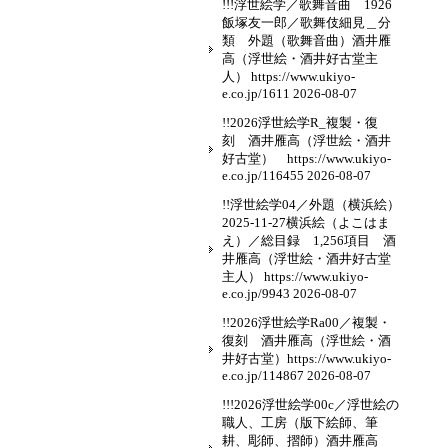
!!!浮世絵学／歌舞音曲 1926
飯塚友一郎／歌舞伎細見＿分
類 外題（歌舞音曲）酒井雁
高（浮世絵・酒井好古堂主
人） https://www.ukiyo-
e.co.jp/1611
2026-08-07
!!2026浮世絵学R_複製・復
刻 酒井雁高（浮世絵・酒井
好古堂） https://www.ukiyo-
e.co.jp/116455
2026-08-07
!!浮世絵学04／外題（横浜絵）
2025-11-27横浜絵（よこはま
え）／総目録 1,256項目 酒
井雁高（浮世絵・酒井好古堂
主人） https://www.ukiyo-
e.co.jp/9943
2026-08-07
!!2026浮世絵学Ra00／複製・
復刻 酒井雁高（浮世絵・酒
井好古堂）https://www.ukiyo-
e.co.jp/114867
2026-08-07
!!!2026浮世絵学00c／浮世絵の
職人、工房（版下絵師、筆
耕、彫師、摺師）酒井雁高