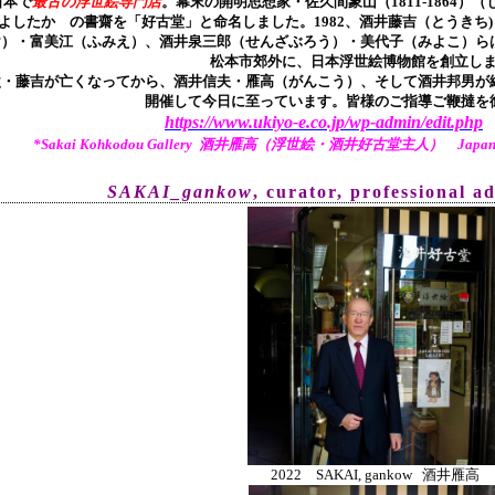
日本で
最古の浮世絵専門店
。幕末の開明思想家・
佐久間象山（1811-1864）（
よしたか の書齋を「好古堂」と命名しました。
1982、酒井藤吉（とうき
け）・富美江（ふみえ）、酒井泉三郎（せんざぶろう）・美代子（みよこ）ら
松本市郊外に、日本浮世絵博物館を創立し
父・藤吉が亡くなってから、酒井信夫・雁高（がんこう）、そして酒井邦男が継
開催して今日に至っています。皆様のご指導ご鞭撻を
https://www.ukiyo-e.co.jp/wp-admin/edit.php
*Sakai Kohkodou Gallery 酒井雁高（浮世絵・酒井好古堂主人） Japanese Tr
SAKAI_gankow
, curator, pr
ofessional a
2022 SAKAI, gankow 酒井雁高