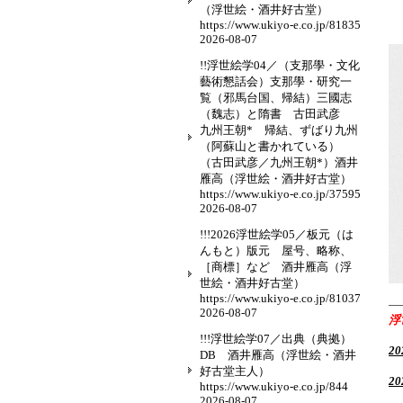
（浮世絵・酒井好古堂）
https://www.ukiyo-e.co.jp/81835
2026-08-07
!!浮世絵学04／（支那學・文化
藝術懇話会）支那學・研究一
覧（邪馬台国、帰結）三國志
（魏志）と隋書 古田武彦
九州王朝* 帰結、ずばり九州
（阿蘇山と書かれている）
（古田武彦／九州王朝*）酒井
雁高（浮世絵・酒井好古堂）
https://www.ukiyo-e.co.jp/37595
2026-08-07
!!!2026浮世絵学05／板元（は
んもと）版元 屋号、略称、
［商標］など 酒井雁高（浮
世絵・酒井好古堂）
https://www.ukiyo-e.co.jp/81037
—
2026-08-07
浮
!!!浮世絵学07／出典（典拠）
2
DB 酒井雁高（浮世絵・酒井
好古堂主人）
2
https://www.ukiyo-e.co.jp/844
2026-08-07