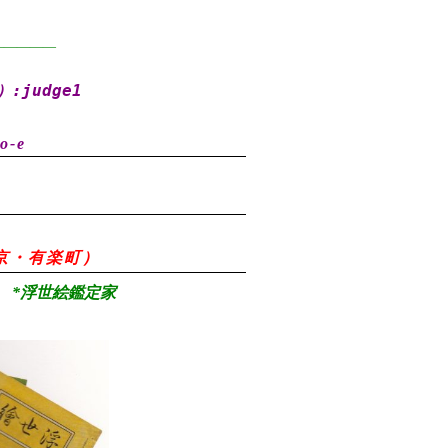
—————
）
:judge1
o-e
8（東京・有楽町）
*浮世絵鑑定家
）