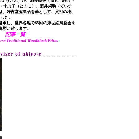
しょうざん）が、酒井義好（1810-1869）*
ち)・十九子（とくこ）、酒井貞助（ていす
は、好古堂蒐集品を基として、父祖の地、
ました。
承し、世界各地で65回の浮世絵展覧会を
御願い致します。
記事一覧
aditional Woodblock Prints
dviser of
ukiyo-e