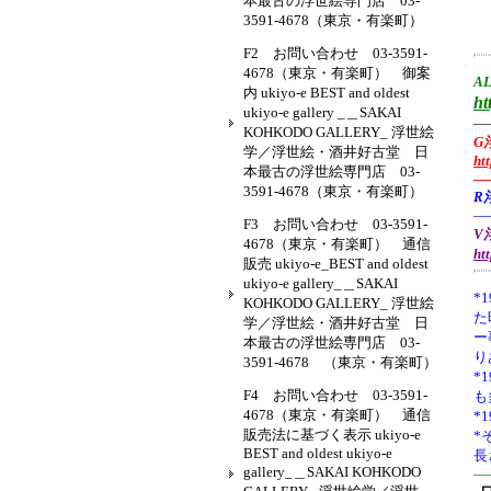
本最古の浮世絵専門店 03-
3591-4678（東京・有楽町）
F2 お問い合わせ 03-3591-
4678（東京・有楽町） 御案
AL
内 ukiyo-e BEST and oldest
ht
ukiyo-e gallery _＿SAKAI
—
KOHKODO GALLERY_ 浮世絵
G
学／浮世絵・酒井好古堂 日
ht
本最古の浮世絵専門店 03-
—
3591-4678（東京・有楽町）
R
—
F3 お問い合わせ 03-3591-
V浮
4678（東京・有楽町） 通信
ht
販売 ukiyo-e_BEST and oldest
ukiyo-e gallery_＿SAKAI
*1
KOHKODO GALLERY_ 浮世絵
た
学／浮世絵・酒井好古堂 日
ー
本最古の浮世絵専門店 03-
り
3591-4678 （東京・有楽町）
*
F4 お問い合わせ 03-3591-
も
4678（東京・有楽町） 通信
*
販売法に基づく表示 ukiyo-e
*
BEST and oldest ukiyo-e
長
gallery_＿SAKAI KOHKODO
—