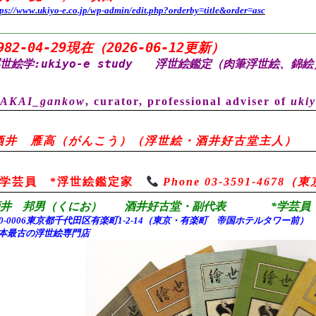
tps://www.ukiyo-e.co.jp/wp-admin/edit.php?orderby=title&order=asc
——————————————————————————————————
982-04-29現在（2026-06-12更新）
世絵学:ukiyo-e study
浮世絵鑑定（肉筆浮世絵、錦絵
AKAI_gankow
, curator, professional adviser of
ukiy
酒井 雁高（がんこう）（浮世絵・酒井好古堂主人）
*学芸員 *浮世絵鑑定家
Phone 03-3591-467
酒井 邦男（くにお） 酒井好古堂・副代表 *学芸員 
00-0006東京都千代田
区有楽町1-2-14（東京・有楽町 帝国ホテルタワー前
本最古の浮世絵専門店