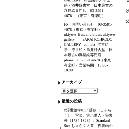
GALLERY_ 浮世絵学／浮世
絵・酒井好古堂 日本最古の
浮世絵専門店 03-3591-
4678 （東京・有楽町）
F5 お問い合わせ 03-3591-
4678（東京・有楽町）
ukiyo-e_Best and oldest ukiyo-e
gallery＿＿SAKAI KOHKODO
GALLERY_ contact_浮世絵
学 浮世絵・酒井好古堂 日
本最古の浮世絵専門店
phone 03-3591-4678（東京・
有楽町）営業時間 10.00-
18.00
アーカイブ
ア
ー
カ
最近の投稿
イ
ブ
!!浮世絵学01／落款（しゃら
く）＿写楽、実ハ俳人・谷素
外（1734-1823）。Standard
Size しゃらく大首 役者画の