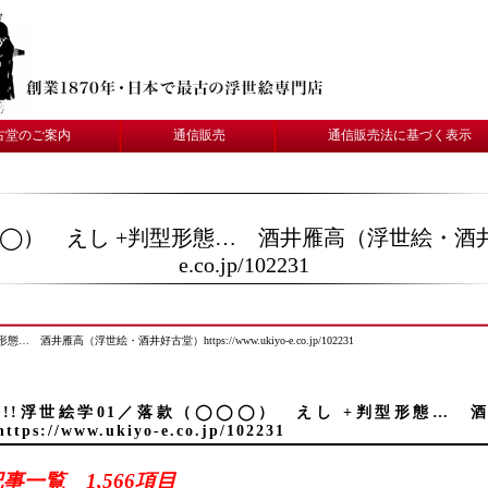
古堂のご案内
通信販売
通信販売法に基づく表示
◯） えし +判型形態… 酒井雁高（浮世絵・酒井好古堂）ht
e.co.jp/102231
酒井雁高（浮世絵・酒井好古堂）https://www.ukiyo-e.co.jp/102231
!!!浮世絵学01／落款（◯◯◯） えし +判型形態…
https://www.ukiyo-e.co.jp/102231
事一覧 1,566項目