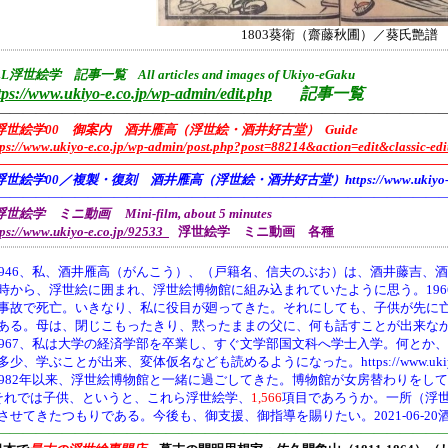
1803葵衛（齋藤秋圃）／葵氏艶譜
L浮世絵学 記事一覧 All articles and images of Ukiyo-eGaku
tps://www.ukiyo-e.co.jp/wp-admin/edit.php
記事一覧
——————————————————————————————————
浮世絵学00 御案内 酒井雁高（浮世絵・酒井好古堂） Guide
tps://www.ukiyo-e.co.jp/wp-admin/post.php?post=88214&action=edit&classic-edi
———————————————————————————————————
浮世絵学00／複製・復刻 酒井雁高（浮世絵・酒井好古堂）https://www.ukiyo-e.co
———————————————————————————————————
世絵学 ミニ動画 Mini-film, about 5 minutes
tps://www.ukiyo-e.co.jp/92533
浮世絵学 ミニ動画 各種
946、
私、酒井雁高（がんこう）、（戸籍名、信夫のぶお）は、酒井藤吉、酒
時から、浮世絵に囲まれ、浮世絵博物館に組み込まれていたように思う。19
事故で死亡。いきなり、私に役目が廻ってきた。それにしても、子供が先に
ある。母は、閉じこもったきり、黙ったままの父に、何も話すことが出来な
1967、私は大学の経済学部を卒業し、すぐ文学部国文科へ学士入学。何とか
多少、学ぶことが出来、変体仮名なども読めるようになった。https://www.ukiyo-e.co.jp/
1982年以来、浮世絵博物館と一緒に過ごしてきた。博物館が女房替わりをし
それでは子供、というと、これら浮世絵学、
1,566
項目であろうか。一所（浮
させてきたつもりである。今後も、御支援、御指導を賜りたい。2021-06-20
———————————————————————————————————