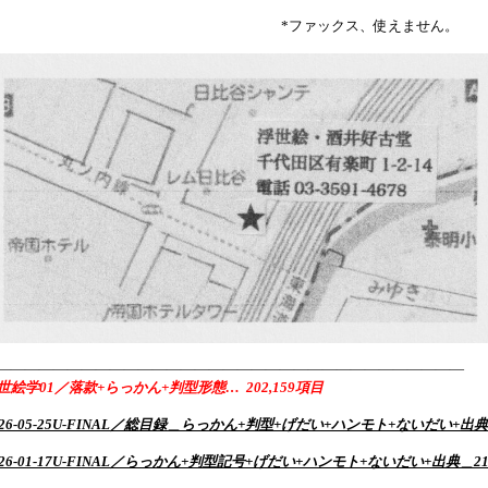
*ファックス、使えません。
—————————————————————————————————
世絵学01／落款+らっかん+判型形態… 202,159項目
026-05-25U-FINAL／総目録＿らっかん+判型+げだい+ハンモト+ないだい+出典
026-01-17U-FINAL／らっかん+判型記号+げだい+ハンモト+ないだい+出典＿218