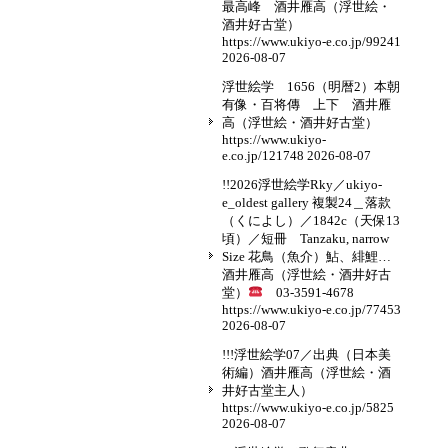
最高峰 酒井雁高（浮世絵・
酒井好古堂）
https://www.ukiyo-e.co.jp/99241
2026-08-07
浮世絵学 1656（明暦2）本朝
有像・百将傳 上下 酒井雁
高（浮世絵・酒井好古堂）
https://www.ukiyo-
e.co.jp/121748
2026-08-07
!!2026浮世絵学Rky／ukiyo-
e_oldest gallery 複製24＿落款
（くによし）／1842c（天保13
頃）／短冊 Tanzaku, narrow
Size 花鳥（魚介）鮎、緋鯉…
酒井雁高（浮世絵・酒井好古
堂）
03-3591-4678
https://www.ukiyo-e.co.jp/77453
2026-08-07
!!!浮世絵学07／出典（日本美
術編）酒井雁高（浮世絵・酒
井好古堂主人）
https://www.ukiyo-e.co.jp/5825
2026-08-07