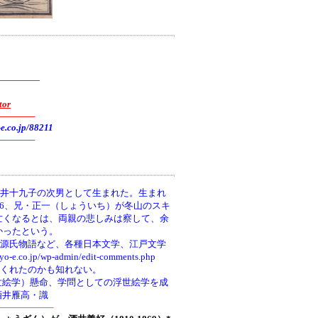
—————
tor
———–
.jp/88211
———–
井十九子の次男として生まれた。生まれ
66、兄・正一（しょういち）が冬山のスキ
亡くなるとは、両親の悲しみは察して、余
かったという。
、源氏物語など、各種日本文学、江戸文学
wp-admin/edit-comments.php
てくれたのかも知れない。
世絵学）懸命、学問としての浮世絵学を成
酒井雁高・識
—————–