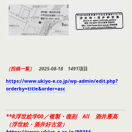
［投稿一覧］
2025-08-18
1491
項目
https://www.ukiyo-e.co.jp/wp-admin/edit.php?
orderby=title&order=asc
**R浮世絵学00／複製・復刻 All 酒井雁高
（浮世絵・酒井好古堂）