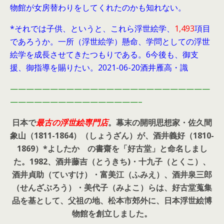
物館が女房替わりをしてくれたのかも知れない。
*それでは子供、というと、これら浮世絵学、
1,493
項目
であろうか。一所（浮世絵学）懸命、学問としての浮世
絵学を成長させてきたつもりである。6今後も、御支
援、御指導を賜りたい。2021-06-20酒井雁高・識
—————————————————————————
————————————————–
日本で
最古の浮世絵専門店
。幕末の開明思想家・
佐久間
象山（1811-1864）（しょうざん）が、酒井義好（1810-
1869）*よしたか の書齋を「好古堂」と命名しまし
た。
1982、酒井藤吉（とうきち)・十九子（とくこ）、
酒井貞助（ていすけ）・富美江（ふみえ）、酒井泉三郎
（せんざぶろう）・美代子（みよこ）らは、好古堂蒐集
品を基として、父祖の地、松本市郊外に、日本浮世絵博
物館を創立しました。