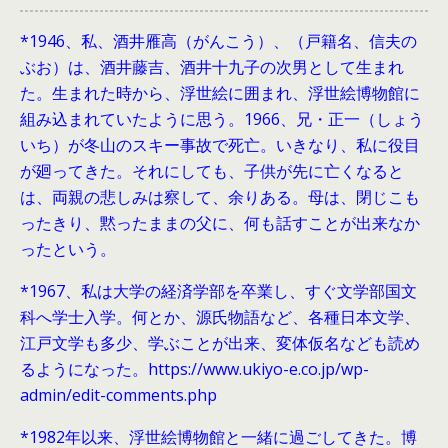
*1946、
私、酒井雁高（がんこう）、（戸籍名、信夫の
ぶお）は、酒井藤吉、酒井十九子の次男として生まれ
た。生まれた時から、浮世絵に囲まれ、浮世絵博物館に
組み込まれていたように思う。1966、兄・正一（しょう
いち）が冬山のスキー事故で死亡。いきなり、私に役目
が廻ってきた。それにしても、子供が先に亡くなると
は、両親の悲しみは察して、余りある。母は、閉じこも
ったきり、黙ったままの父に、何も話すことが出来なか
ったという。
*1967、私は大学の経済学部を卒業し、すぐ文学部国文
科へ学士入学。何とか、源氏物語など、各種日本文学、
江戸文学も多少、学ぶことが出来、変体仮名なども読め
るようになった。https://www.ukiyo-e.co.jp/wp-
admin/edit-comments.php
*1982年以来、浮世絵博物館と一緒に過ごしてきた。博