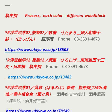
—-
順序摺 Process, each color – different woodblock
*R浮世絵学07_複製07／歌麿 うたまろ＿婦人相學十
躰・（ぽっぴん）
順序摺
Phone 03-3591-4678
https://www.ukiyo-e.co.jp/13503
*
R浮世絵学12_複製12／廣重 ひろしげ＿東海道五十三
次・日本橋 順序摺
Phone 03-3591-4678
https://www.ukiyo-e.co.jp/13483
*R浮世絵学01／落款（はるのぶ）春信 順序摺_1760s春
信／雪中相合傘（鷺と烏）
＿酒井好古堂復刻＿酒井雁高
（浮世絵・酒井好古堂）
https://www.ukiyo-e.co.jp/78149