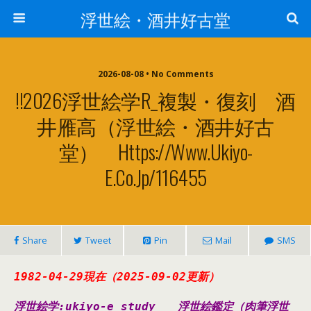
浮世絵・酒井好古堂
2026-08-08 • No Comments
!!2026浮世絵学R_複製・復刻 酒
井雁高（浮世絵・酒井好古
堂） Https://www.ukiyo-
E.co.jp/116455
Share
Tweet
Pin
Mail
SMS
1982-04-29現在（2025-09-02更新
）
浮世絵学:ukiyo-e study
浮世絵鑑定（肉筆浮世