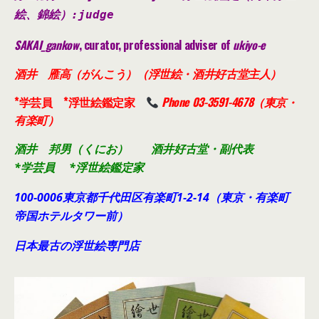
絵、錦絵）
:judge
SAKAI_gankow
, curator, professional adviser of
ukiyo-e
酒井 雁高（がんこう）（浮世絵・酒井好古堂主人）
*学芸員 *浮世絵鑑定家
Phone 03-3591-4678（東京・
有楽町）
酒井 邦男（くにお） 酒井好古堂・副代表
*学芸員 *浮世絵鑑定家
100-0006東京都千代田
区有楽町1-2-14（東京・有楽町
帝国ホテルタワー前）
日本最古の浮世絵専門店