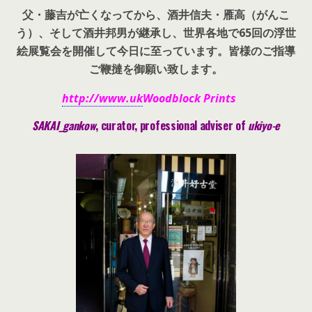
父・藤吉が亡くなってから、酒井信夫・雁高（がんこ
う）、そして酒井邦男が継承し、世界各地で65回の浮世
絵展覧会を開催して今日に至っています。皆様のご指導
ご鞭撻を御願い致します。
http://www.uk
Woodblock Prints
SAKAI_gankow
, curator, pr
ofessional adviser of
ukiyo-e