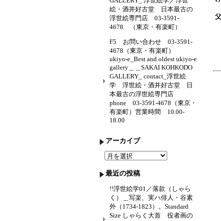
GALLERY_ 浮世絵学／浮世
絵・酒井好古堂 日本最古の
浮世絵専門店 03-3591-
4678 （東京・有楽町）
F5 お問い合わせ 03-3591-
4678（東京・有楽町）
ukiyo-e_Best and oldest ukiyo-e
gallery＿＿SAKAI KOHKODO
GALLERY_ contact_浮世絵
学 浮世絵・酒井好古堂 日
本最古の浮世絵専門店
phone 03-3591-4678（東京・
有楽町）営業時間 10.00-
18.00
アーカイブ
ア
ー
カ
最近の投稿
イ
ブ
!!浮世絵学01／落款（しゃら
く）＿写楽、実ハ俳人・谷素
外（1734-1823）。Standard
Size しゃらく大首 役者画の