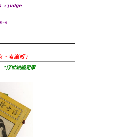
）
:judge
o-e
8（東京・有楽町）
*浮世絵鑑定家
）