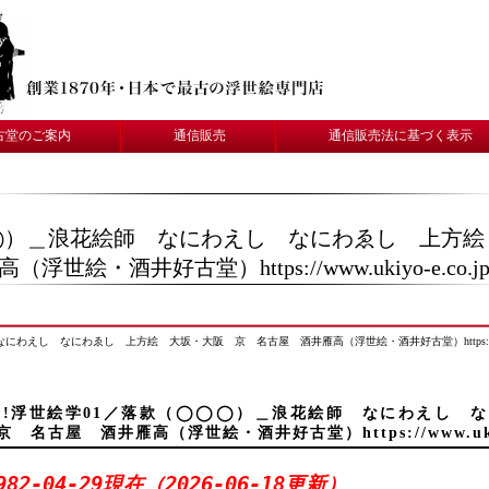
古堂のご案内
通信販売
通信販売法に基づく表示
◯◯）＿浪花絵師 なにわえし なにわゑし 上
浮世絵・酒井好古堂）https://www.ukiyo-e.co.jp/
えし なにわゑし 上方絵 大坂・大阪 京 名古屋 酒井雁高（浮世絵・酒井好古堂）https://www.ukiyo
!!浮世絵学01／落款（◯◯◯）＿浪花絵師 なにわえし
京 名古屋 酒井雁高（浮世絵・酒井好古堂）https://www.ukiyo-
982-04-29現在（2026-06-18更新）