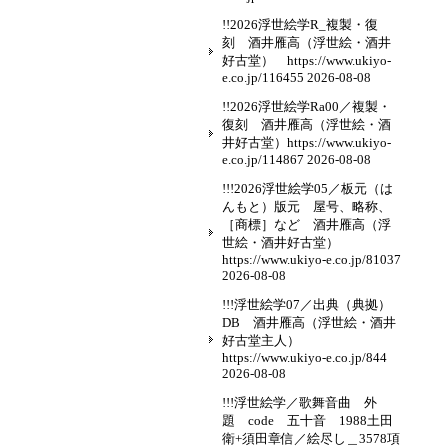
!!2026浮世絵学R_複製・復
刻 酒井雁高（浮世絵・酒井
好古堂） https://www.ukiyo-
e.co.jp/116455
2026-08-08
!!2026浮世絵学Ra00／複製・
復刻 酒井雁高（浮世絵・酒
井好古堂）https://www.ukiyo-
e.co.jp/114867
2026-08-08
!!!2026浮世絵学05／板元（は
んもと）版元 屋号、略称、
［商標］など 酒井雁高（浮
世絵・酒井好古堂）
https://www.ukiyo-e.co.jp/81037
2026-08-08
!!!浮世絵学07／出典（典拠）
DB 酒井雁高（浮世絵・酒井
好古堂主人）
https://www.ukiyo-e.co.jp/844
2026-08-08
!!!浮世絵学／歌舞音曲 外
題 code 五十音 1988土田
衛+須田章信／絵尽し＿3578項