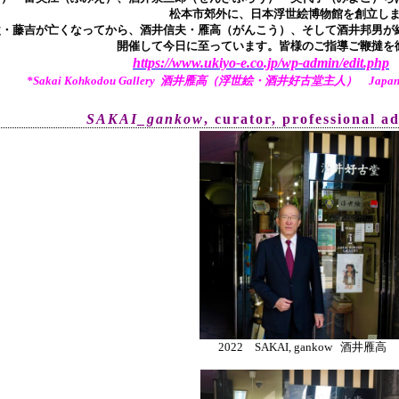
松本市郊外に、日本浮世絵博物館を創立し
父・藤吉が亡くなってから、酒井信夫・雁高（がんこう）、そして酒井邦男が継
開催して今日に至っています。皆様のご指導ご鞭撻を
https://www.ukiyo-e.co.jp/wp-admin/edit.php
*Sakai Kohkodou Gallery 酒井雁高（浮世絵・酒井好古堂主人） Japanese Tr
SAKAI_gankow
, curator, pr
ofessional a
2022 SAKAI, gankow 酒井雁高