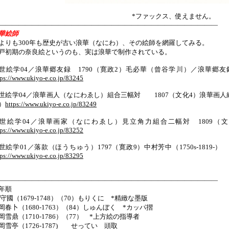
*ファックス、使えません。
—————————————————————————————————
浪華絵師
よりも300年も歴史が古い浪華（なにわ）、その絵師を網羅してみる。
戸初期の奈良絵というのも、実は浪華で制作されている。
世絵学04／浪華郷友録 1790（寛政2）毛必華（曾谷学川）／浪華
tps://www.ukiyo-e.co.jp/83245
世絵学04／浪華画人（なにわゑし）組合三幅対 1807（文化4）浪華画
）
https://www.ukiyo-e.co.jp/83249
世絵学04／浪華画家（なにわゑし）見立角力組合二幅対 1809
tps://www.ukiyo-e.co.jp/83252
世絵学01／落款（ほうちゅう）1797（寛政9）中村芳中（1750s-181
tps://www.ukiyo-e.co.jp/83295
—————————————————————————————————
年順
 守國（1679-1748）（70）もりくに *精緻な墨版
岡春卜（1680-1763）（84）しゅんぼく *カッパ摺
岡雪鼎（1710-1786）（77） *上方絵の指導者
岡雪亭（1726-1787) せってい 頭取