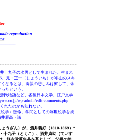
—————
tor
———–
reproduction
tor
———–
井十九子の次男として生まれた。生まれ
66、兄・正一（しょういち）が冬山のスキ
亡くなるとは、両親の悲しみは察して、余
かったという。
、源氏物語など、各種日本文学、江戸文学
wp-admin/edit-comments.php
てくれたのかも知れない。
世絵学）懸命、学問としての浮世絵学を成
酒井雁高・識
しょうざん）が、酒井義好（1810-1869）*
ち)・十九子（とくこ）、酒井貞助（ていす
は、好古堂蒐集品を基として、父祖の地、