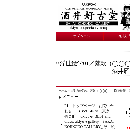
トップページ
酒井好
!!浮世絵学01／落款（◯
酒井雁高（
ホーム
> !!浮世絵学01／落款（◯◯◯）＿浪花絵師 なにわ
メニュー
F1 トップページ お問い合
わせ 03-3591-4678（東京・
有楽町） ukiyo-e_BEST and
oldest ukiyo-e gallery＿SAKAI
KOHKODO GALLERY_ 浮世絵
1