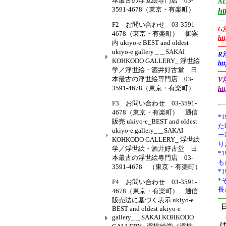
本最古の浮世絵専門店 03-
AL
3591-4678（東京・有楽町）
ht
—
F2 お問い合わせ 03-3591-
G
4678（東京・有楽町） 御案
ht
内 ukiyo-e BEST and oldest
—
ukiyo-e gallery _＿SAKAI
R
KOHKODO GALLERY_ 浮世絵
ht
学／浮世絵・酒井好古堂 日
—
本最古の浮世絵専門店 03-
V浮
3591-4678（東京・有楽町）
ht
F3 お問い合わせ 03-3591-
4678（東京・有楽町） 通信
*1
販売 ukiyo-e_BEST and oldest
た
ukiyo-e gallery_＿SAKAI
ー
KOHKODO GALLERY_ 浮世絵
り
学／浮世絵・酒井好古堂 日
*
本最古の浮世絵専門店 03-
も
3591-4678 （東京・有楽町）
*
*
F4 お問い合わせ 03-3591-
長
4678（東京・有楽町） 通信
—
販売法に基づく表示 ukiyo-e
BEST and oldest ukiyo-e
gallery_＿SAKAI KOHKODO