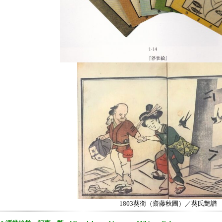
1803葵衛（齋藤秋圃）／葵氏艶譜