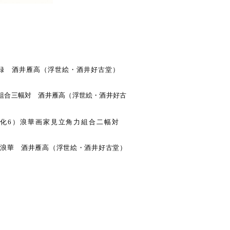
郷友録 酒井雁高（浮世絵・酒井好古堂）
人組合三幅対 酒井雁高（浮世絵・酒井好古
（文化6）浪華画家見立角力組合二幅対
9-） 浪華 酒井雁高（浮世絵・酒井好古堂）