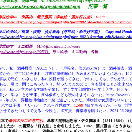
L浮世絵学 記事一覧 All articles and images of Ukiyo-eGaku
tps://www.ukiyo-e.co.jp/wp-admin/edit.php
記事一覧
——————————————————————————————————
浮世絵学00 御案内 酒井雁高（浮世絵・酒井好古堂） Guide
tps://www.ukiyo-e.co.jp/wp-admin/post.php?post=88214&action=edit&classic-edi
———————————————————————————————————
浮世絵学00／複製・復刻 酒井雁高（浮世絵・酒井好古堂） Copy and Handmade 
tps://www.ukiyo-e.co.jp/wp-admin/post.php?post=88211&action=edit&classic-edi
———————————————————————————————————
世絵学 ミニ動画 Mini-film, about 5 minutes
tps://www.ukiyo-e.co.jp/92533
浮世絵学 ミニ動画 各種
946、
私、酒井雁高（がんこう）、（戸籍名、信夫のぶお）は、酒井藤吉、酒
時から、浮世絵に囲まれ、浮世絵博物館に組み込まれていたように思う。19
事故で死亡。いきなり、私に役目が廻ってきた。それにしても、子供が先に
ある。母は、閉じこもったきり、黙ったままの父に、何も話すことが出来な
1967、私は大学の経済学部を卒業し、すぐ文学部国文科へ学士入学。何とか
多少、学ぶことが出来、変体仮名なども読めるようになった。https://www.ukiyo-e.co.jp/
1982年以来、浮世絵博物館と一緒に過ごしてきた。博物館が女房替わりをし
それでは子供、というと、これら浮世絵学、
1,568
項目であろうか。一所（浮
させてきたつもりである。今後も、御支援、御指導を賜りたい。2021-06-20
—————————————————————————————————
日本で
最古の浮世絵専門店
。幕末の開明思想家・
佐久間象山（1811-1864）（
よしたか の書齋を「好古堂」と命名しました。
1982、酒井藤吉（とうき
け）・富美江（ふみえ）、酒井泉三郎（せんざぶろう）・美代子（みよこ）ら