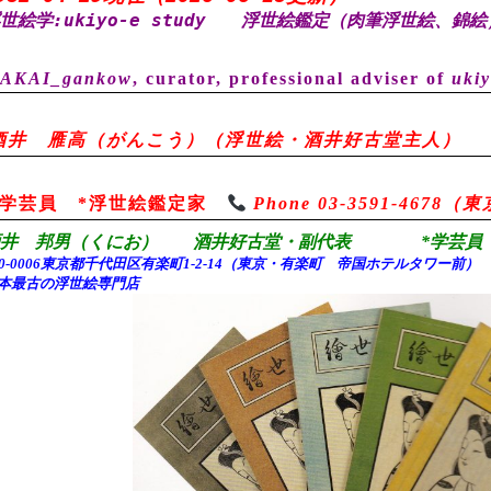
世絵学:ukiyo-e study
浮世絵鑑定（肉筆浮世絵、錦絵
AKAI_gankow
, curator, professional adviser of
ukiy
酒井 雁高（がんこう）（浮世絵・酒井好古堂主人）
*学芸員 *浮世絵鑑定家
Phone 03-3591-467
酒井 邦男（くにお） 酒井好古堂・副代表 *学芸員 
00-0006東京都千代田
区有楽町1-2-14（東京・有楽町 帝国ホテルタワー前
本最古の浮世絵専門店