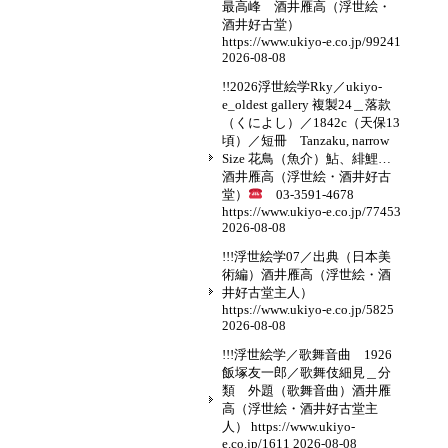
最高峰 酒井雁高（浮世絵・
酒井好古堂）
https://www.ukiyo-e.co.jp/99241
2026-08-08
!!2026浮世絵学Rky／ukiyo-
e_oldest gallery 複製24＿落款
（くによし）／1842c（天保13
頃）／短冊 Tanzaku, narrow
Size 花鳥（魚介）鮎、緋鯉…
酒井雁高（浮世絵・酒井好古
堂）
03-3591-4678
https://www.ukiyo-e.co.jp/77453
2026-08-08
!!!浮世絵学07／出典（日本美
術編）酒井雁高（浮世絵・酒
井好古堂主人）
https://www.ukiyo-e.co.jp/5825
2026-08-08
!!!浮世絵学／歌舞音曲 1926
飯塚友一郎／歌舞伎細見＿分
類 外題（歌舞音曲）酒井雁
高（浮世絵・酒井好古堂主
人） https://www.ukiyo-
e.co.jp/1611
2026-08-08