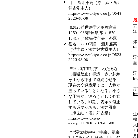
目 酒井雁高（浮世絵・酒井
好古堂主人）
https://www.ukiyo-e.co.jp/9548
—
2026-08-08
京
!!!2026浮世絵学／歌舞音曲
江
1959-1966伊原敏郎（1870-
1941）／歌舞伎年表 外題
浮
役名 7200項目 酒井雁高
ht
（浮世絵・酒井好古堂主人）
https://www.ukiyo-e.co.jp/9523
浮
2026-08-08
堂
!!!!2026浮世絵学 わたるな
浮
（横断禁止）標識 赤い斜線
ht
を上から下まで連続させる
現在の交通表示では、人物が
浮
渡っていることになる。小さ
ht
な子供が、渡ろうとして死亡
している。即刻、表示を修正
する必要がある。酒井雁高
—
（浮世絵・酒井好古堂）
生
https://www.ukiyo-
橘
e.co.jp/117910
2026-08-08
大
月
!!**浮世絵学04／申楽、猿楽
月
*（さるがく）系譜 *明治に