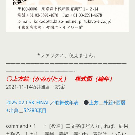
*ファックス、使えません。
—————————————————————————
——————————————-
〇上方絵（かみがたえ） 模式図（編年）
2021-11-14酒井雁高・試案
2025-02-05K-FINAL／歌舞伎年表
上方＿外題+西暦
+出典＿52283項目
command + f *［役名］二文字ほど入力すれば、結果
が解る。しかし、義經 義経 義つね 表記は、いろい