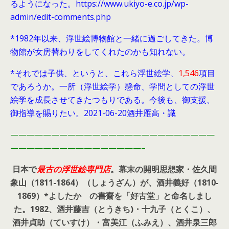
るようになった。https://www.ukiyo-e.co.jp/wp-
admin/edit-comments.php
*1982年以来、浮世絵博物館と一緒に過ごしてきた。博
物館が女房替わりをしてくれたのかも知れない。
*それでは子供、というと、これら浮世絵学、
1,546
項目
であろうか。一所（浮世絵学）懸命、学問としての浮世
絵学を成長させてきたつもりである。今後も、御支援、
御指導を賜りたい。2021-06-20酒井雁高・識
—————————————————————————
————————————————–
日本で
最古の浮世絵専門店
。幕末の開明思想家・
佐久間
象山（1811-1864）（しょうざん）が、酒井義好（1810-
1869）*よしたか の書齋を「好古堂」と命名しまし
た。
1982、酒井藤吉（とうきち)・十九子（とくこ）、
酒井貞助（ていすけ）・富美江（ふみえ）、酒井泉三郎