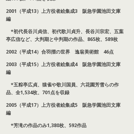
2001（平成13）上方役者絵集成3 阪急学園池田文庫
編
*初代長谷川貞信、初代歌川貞升、長谷川宗宏、五葉
亭広信など、大判期と中判期の作品、865枚、589枚
2002（平成14）合羽摺の世界 逸翁美術館 46点
2003（平成15）上方役者絵集成4 阪急学園池田文庫
編
*五粽亭広貞、猿雀や歌川国員、六花園芳雪らの作
品、全1,534枚、701点を収録
2005（平成17）上方役者絵集成5 阪急学園池田文庫
編
*芳滝の作品のみ1,380枚、592作品