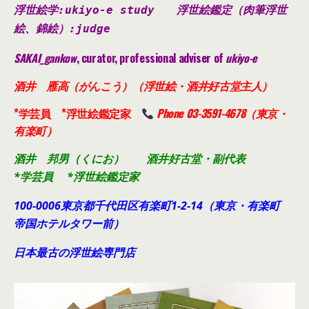
浮世絵学:ukiyo-e study
浮世絵鑑定（肉筆浮世
絵、錦絵）
:judge
SAKAI_gankow
, curator, professional adviser of
ukiyo-e
酒井 雁高（がんこう）（浮世絵・酒井好古堂主人）
*学芸員 *浮世絵鑑定家
Phone 03-3591-4678（東京・
有楽町）
酒井 邦男（くにお） 酒井好古堂・副代表
*学芸員 *浮世絵鑑定家
100-0006東京都千代田
区有楽町1-2-14（東京・有楽町
帝国ホテルタワー前）
日本最古の浮世絵専門店