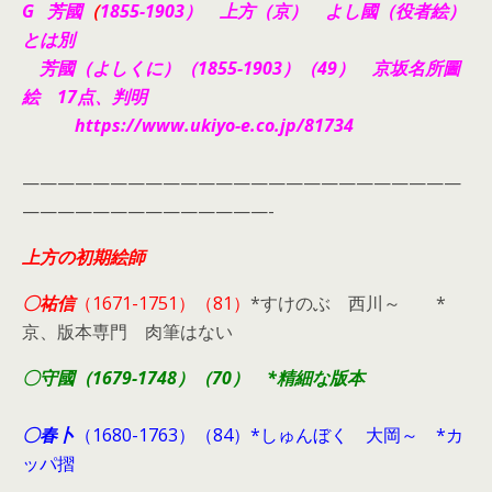
G 芳國
（
1855-1903） 上方（京） よし國（役者絵）
とは別
芳國（よしくに）（1855-1903）（49） 京坂名所圖
絵 17点、判明
https://www.ukiyo-e.co.jp/81734
—————————————————————————
——————————————-
上方の初期絵師
〇祐信
（1671-1751）（81）
*すけのぶ 西川～ *
京、版本専門 肉筆はない
〇守國（1679-1748）（70） *精細な版本
〇春卜
（1680-1763）（84）*しゅんぼく 大岡～ *カ
ッパ摺