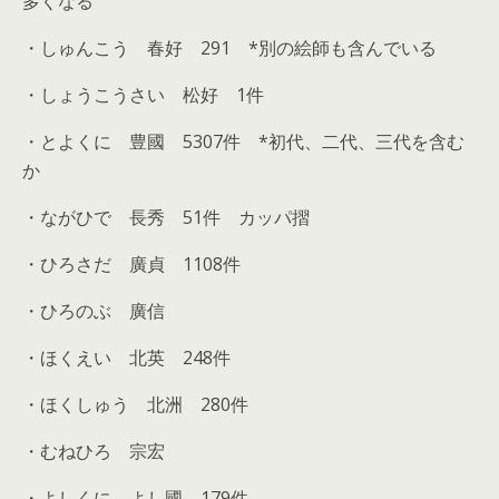
多くなる
・しゅんこう 春好 291 *別の絵師も含んでいる
・しょうこうさい 松好 1件
・とよくに 豊國
5307
件 *初代、二代、三代を含む
か
・ながひで 長秀 51件 カッパ摺
・ひろさだ 廣貞 1108件
・ひろのぶ 廣信
・ほくえい 北英
248
件
・ほくしゅう 北洲 280件
・むねひろ 宗宏
・よしくに よし國
179
件