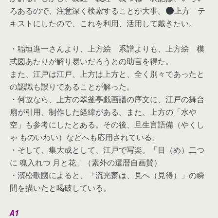
ろあるので、注意深く検索することが大事。
上方 テ
キストにしたので、これを利用、活用して戴きたい。
・稲垣進一さんより、上方絵 系譜よりも、上方絵 模
式図あたりが解り易いだろうとの助言を得た。
また、江戸は江戸、上方は上方と、全く別々であったと
の認識も誤りであることが解った。
・何故なら、上方の翠釜亭戯画譜の序文に、江戸の舞台
扇が引用、制作した経緯がある。また、上方の「水や
空」も参考にしたとある。その後、旦生言語備（やくし
ゃ ものいわい）などへも応用されている。
・そして、集大成として、江戸で写楽。「目（め）二つ
に 魂入れつ 月と花」（素外の還暦自画賛）
・濱松歌國によると、「流光齋は、見へ（見得）」の瞬
間を描いたと喝破している。
A1