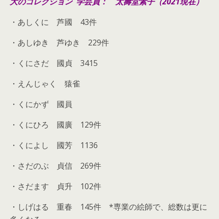
大のコレクション 学芸員： 太壽堂素子（2021現在）
・あしくに 芦國 43件
・あしゆき 芦ゆき
229
件
・くにさだ 國貞 3415
・えんじゃく 猿雀
・くにかず 國員
・くにひろ 國廣 129件
・くによし 國芳 1136
・さだのぶ 貞信
269
件
・さだます 貞升 102件
・しげはる 重春 145件 *専業の絵師で、総数は更に