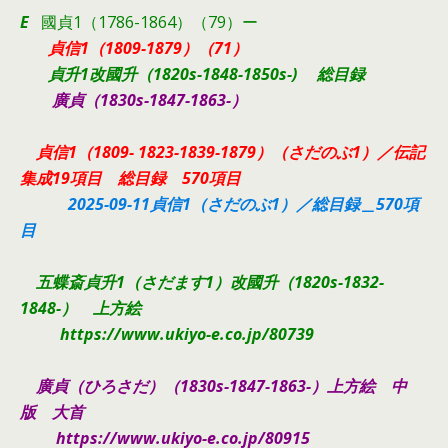
E
國貞1（1786-1864）（79）ー
貞信1（1809-1879）（71）
貞升1改國升
（1820s-1848-1850s-)
総目録
廣貞（1830s-1847-1863-）
貞信1（1809- 1823-1839-1879）（さだのぶ1）／伝記
集成19項目 総目録 570項目
2025-09-11貞信1（さだのぶ1）／総目録＿570項
目
五蝶斎貞升1（さだます1）改國升（1820s-1832-
1848-） 上方絵
https://www.ukiyo-e.co.jp/80739
廣貞（ひろさだ）（1830s-1847-1863-）上方絵 中
版 大首
https://www.ukiyo-e.co.jp/80915