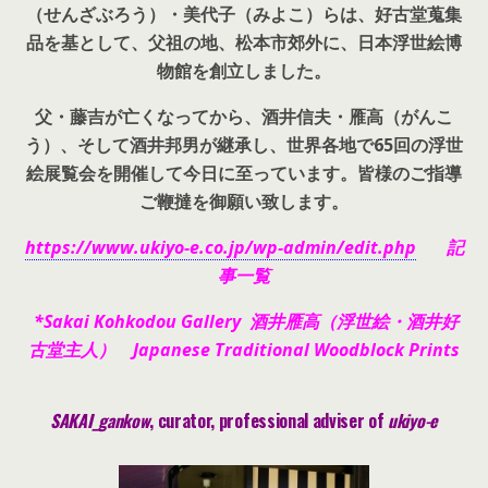
（せんざぶろう）・美代子（みよこ）らは、好古堂蒐集
品を基として、父祖の地、松本市郊外に、日本浮世絵博
物館を創立しました。
父・藤吉が亡くなってから、酒井信夫・雁高（がんこ
う）、そして酒井邦男が継承し、世界各地で65回の浮世
絵展覧会を開催して今日に至っています。皆様のご指導
ご鞭撻を御願い致します。
https://www.ukiyo-e.co.jp/wp-admin/edit.php
記
事一覧
*Sakai Kohkodou Gallery 酒井雁高（浮世絵・酒井好
古堂主人） Japanese Traditional Woodblock Prints
SAKAI_gankow
, curator, pr
ofessional adviser of
ukiyo-e