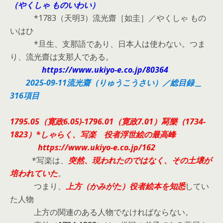
（やくしゃ ものいわい）
*1783（天明3）流光齋［如圭］／やくしゃ もの
いはひ
*旦生、支那語であり、日本人は使わない。つま
り、流光齋は支那人である。
https://www.ukiyo-e.co.jp/80364
2025-09-11流光齋（りゅうこうさい）／総目録＿
316項目
1795.05（寛政6.05)-1796.01（寛政7.01）冩樂（1734-
1823）*しゃらく、写楽 役者浮世絵の最高峰
https://www.ukiyo-e.co.jp/162
*写楽は、
突然、現われたのではなく、その土壌が
培われていた
。
つまり、
上方（かみがた）役者絵本を知悉
してい
た人物
上方の関連のある人物でなければならない。