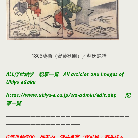
1803葵衛（齋藤秋圃）／葵氏艶譜
ALL浮世絵学 記事一覧 All articles and images of
Ukiyo-eGaku
https://www.ukiyo-e.co.jp/wp-admin/edit.php
記
事一覧
—————————————————————————
———————————————
G浮世絵学00 御案内 酒井雁高（浮世絵・酒井好古