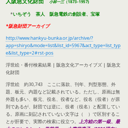
人阪急文化財団
小林一三
（1873-1957)
*
いちぞう 茶人 阪急電鉄の創設者、宝塚
*阪急財団アーカイブ
http://www.hankyu-bunka.or.jp/archive/?
app=shiryo&mode=list&list_id=5967&act_type=list_typ
e&list_type=2#rst-pos
浮世絵・番付検索結果 | 阪急文化アーカイブズ | 阪急文
化財団
浮世絵 約30,743 ここに落款、刊年、判型形態、外
題、板元、内題など記載されている。ただし、原画は無
外題も多い、板元、役名、役者など。役名（役者）が原
則であるが、財団では逆に、役者（役名）と配置してい
る。原画に刻記されていない文字は（ ）で区別するこ
とが肝要で、実際の検索に役立つ。
上方絵の第一級、最