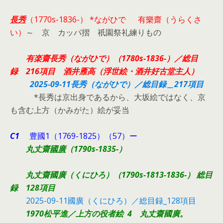
長秀
（1770s-1836-） *ながひで 有樂齋（うらくさ
い）
～ 京 カッパ摺 祇園祭礼練りもの
有楽齋長秀（ながひで）（1780s-1836-）／総目
録 216項目 酒井雁高（浮世絵・酒井好古堂主人）
2025-09-11長秀（ながひで）／総目録＿217項目
*長秀は京出身であるから、大坂絵ではなく、京
も含む上方（かみがた）絵が妥当
C1
豊國1（1769-1825）（57）ー
丸丈齋
國廣
（1790s-1835-）
丸丈齋國廣（くにひろ）
（1790s-1813-1836-）
総目
録 128項目
2025-09-11國廣（くにひろ）／総目録_128項目
1970松平進／上方の役者絵 4 丸丈齋國廣。