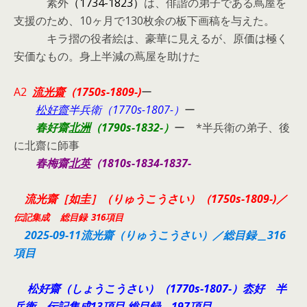
素外
（1734-1823）
は、俳諧の弟子である蔦屋を
支援のため、10ヶ月で130枚余の板下画稿を与えた。
キラ摺の役者絵は、豪華に見えるが、原価は極く
安価なもの。身上半減の蔦屋を助けた
A2
流光齋
（1750s-1809-)
ー
松好齋
半兵衛（1770s-1807-）
ー
春好齋
北洲
（1790s-1832-）
ー *半兵衛の弟子、後
に北齋に師事
春梅齋
北英
（1810s-1834-1837-
流光齋［如圭］（りゅうこうさい）（1750s-1809-)／
伝記集成
総目録 316項目
2025-09-11流光齋（りゅうこうさい）／総目録＿316
項目
松好齋（しょうこうさい）（1770s-1807-）枩好 半
兵衛 伝記集成13項目 総目録 197項目