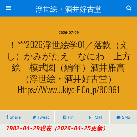
浮世絵・酒井好古堂
2026-07-09
！***2026浮世絵学01／落款（え
し）かみがたえ なにわ 上方
絵 模式図（編年）酒井雁高
（浮世絵・酒井好古堂）
Https://www.ukiyo-E.co.jp/80961
Share
Tweet
Pin
Mail
SMS
1982-04-29現在（2026-04-25更新）