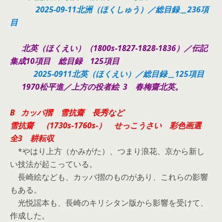
2025-09-11北洲（ほくしゅう）／総目録＿236項
目
北英（ほくえい）（1800s-1827-1828-1836）／伝記
集成10項目 総目録 125項目
2025-0911北英（ほくえい）／総目録＿125項目
1970松平進／上方の役者絵 3 春梅齋北英。
B カッパ摺 雪抗齋 長秀など
雪抗齋 （1730s-1760s-） せっこうさい 彩色画選
全3 耕耘収
*やはり上方（かみがた）、つまり浪花、京から新し
い技法が起こっている。
長崎絵なども、カッパ摺のものがあり、これらの影響
もある。
光悦謡本も、長崎のキリシタン版から影響を受けて、
作成した。