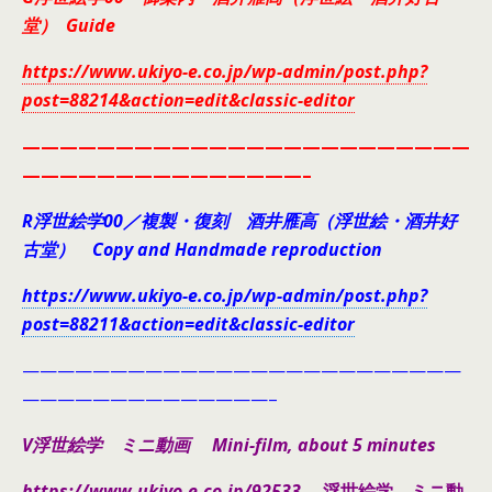
堂） Guide
https://www.ukiyo-e.co.jp/wp-admin/post.php?
post=88214&action=edit&classic-editor
————————————————————————
———————————————–
R浮世絵学00／複製・復刻 酒井雁高（浮世絵・酒井好
古堂） Copy and Handmade reproduction
https://www.ukiyo-e.co.jp/wp-admin/post.php?
post=88211&action=edit&classic-editor
—————————————————————————
——————————————–
V浮世絵学 ミニ動画 Mini-film, about 5 minutes
https://www.ukiyo-e.co.jp/92533
浮世絵学 ミニ動