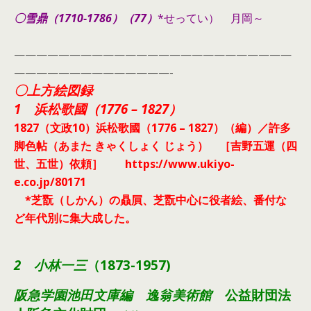
〇雪鼎（1710-1786）（77）
*せってい） 月岡～
—————————————————————————
——————————————-
〇上方絵図録
1 浜松歌國（1776 – 1827）
1827（文政10）浜松歌國（1776 – 1827）（編）／許多
脚色帖（あまた きゃくしょく じょう） ［吉野五運（四
世、五世）依頼］
https://www.ukiyo-
e.co.jp/80171
*芝翫（しかん）の贔屓、芝翫中心に役者絵、番付な
ど年代別に集大成した。
2 小林一三
（1873-1957)
阪急学園池田文庫編 逸翁美術館
公益財団法