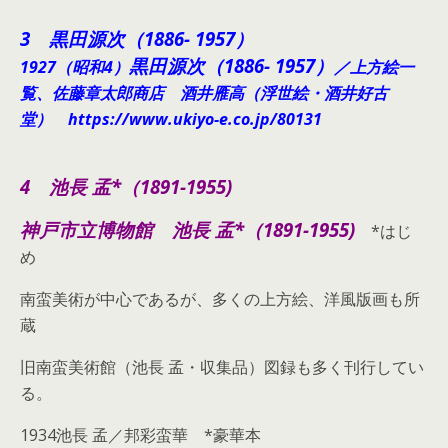
3 黒田源次（1886- 1957）
黒田源次（1886- 1957）
1927（昭和4）
／上方絵一
覧、佐藤章太郎商店 酒井雁高（浮世絵・酒井好古
堂）
https://www.ukiyo-e.co.jp/80131
4 池長 孟*（1891-1955)
神戸市立博物館
池長 孟*（1891-1955)
*はじ
め
南蛮美術が中心であるが、多くの上方絵、洋風版画も所
蔵
旧南蛮美術館（池長 孟・収集品）図録も多く刊行してい
る。
1934池長 孟／邦彩蛮華 *豪華本