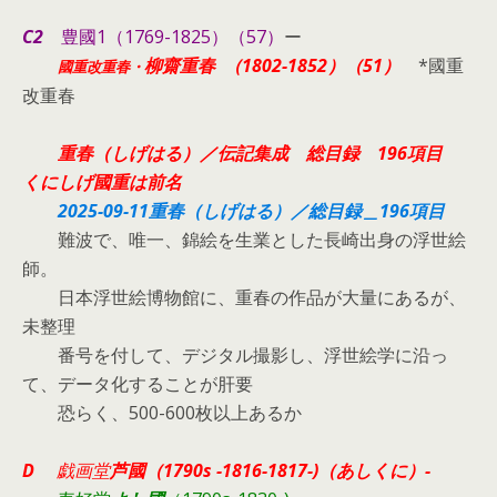
C2
豊國1（1769-1825）（57）
ー
柳齋
重春
（1802-1852）（51）
*國重
國重改重春・
改重春
重春（しげはる）／伝記集成 総目録 196項目
くにしげ國重は前名
2025-09-11重春（しげはる）／総目録＿196項目
難波で、唯一、錦絵を生業とした長崎出身の浮世絵
師。
日本浮世絵博物館に、重春の作品が大量にあるが、
未整理
番号を付して、デジタル撮影し、浮世絵学に沿っ
て、データ化することが肝要
恐らく、500-600枚以上あるか
D
戯画堂
芦國（1790s -1816-1817-)（あしくに）-