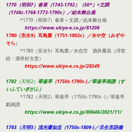
1770
（明和7）
春章（
174
3-1792）（50*）+文調
（1748c-1768-1773-1790s）
／絵本舞台扇
*1770（明和7）春章＋文調／絵本舞台扇
https://www.ukiyo-e.co.jp/81208
1780（安永9）
耳鳥齋（1751-1802c）／水や空（みずや
そら
）
*1780（安永9）耳鳥齋／水也空 酒井雁高（浮世
絵・酒井好古堂）
https://www.ukiyo-e.co.jp/28549
1782
（天明2）
翠
釜亭
（1750s-1790s-)
／翠釜亭画譜（す
いふていぎがふ）
*1782（天明2）翠釜亭（1750s-1790s -)／翠釜亭
戯画譜
https://www.ukiyo-e.co.jp/80646/2021/11/
1783（天明3）
流光齋如圭（1750s-1809-)／旦生言語備