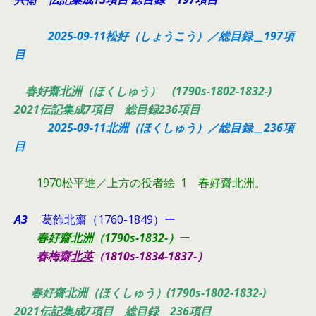
2025-09-11松好（しょうこう）／総目録＿197項
目
春好齋北洲（ほくしゅう） (1790s-1802-1832-)
2021伝記集成7項目 総目録236項目
2025-09-11北洲（ほくしゅう）／総目録＿236項
目
1970松平進／上方の役者絵 1 春好齋北洲
。
A3
葛飾北齋（1760-1849）ー
春好齋
北洲
（1790s-1832-）
ー
春梅齋
北英
（1810s-1834-1837-）
春好齋北洲（ほくしゅう）(1790s-1802-1832-)
2021伝記集成7項目 総目録 236項目