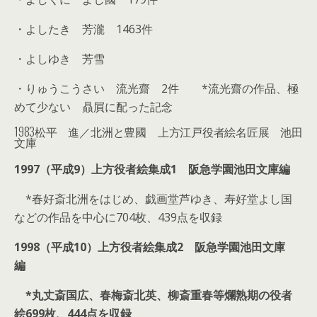
・よしたき 芳瀧 1463件
・よしゆき 芳雪
・りゅうこうさい 流光齋 2件 *流光齋の作品、極
めて少ない 贔屓に配った記念
1983松平 進／北洲と豊國 上方江戸役者絵名匠展 池田
文庫
1997（平成9）上方役者絵集成1 阪急学園池田文庫編
*春好斎北洲をはじめ、戯画堂芦ゆき、寿好堂よし国
などの作品を中心に704枚、439点を収録
1998（平成10）上方役者絵集成2 阪急学園池田文庫
編
*丸丈斎国広、春梅斎北英、柳斎重春等爛熟期の役者
絵699枚、444点を収録