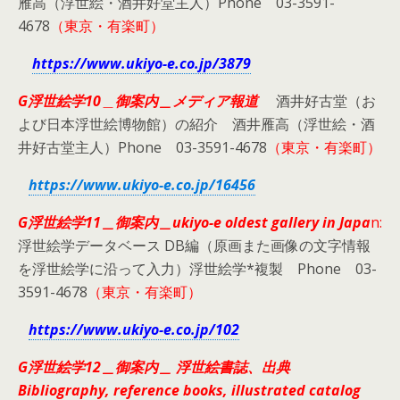
雁高（浮世絵・酒井好堂主人）Phone 03-3591-
4678
（東京・有楽町）
https://www.ukiyo-e.co.jp/3879
G浮世絵学10
＿
御案内＿メディア報道
酒井好古堂（お
よび日本浮世絵博物館）の紹介 酒井雁高（浮世絵・酒
井好古堂主人）Phone 03-3591-4678
（東京・有楽町）
https://www.ukiyo-e.co.jp/16456
G浮世絵学11＿御案内＿ukiyo-e oldest gallery in Japa
n:
浮世絵学データベース DB編（原画また画像の文字情報
を浮世絵学に沿って入力）浮世絵学*複製 Phone 03-
3591-4678
（東京・有楽町）
https://www.ukiyo-e.co.jp/102
G浮世絵学12＿御案内＿ 浮世絵書誌、出典
Bibliography, reference books, illustrated catalog