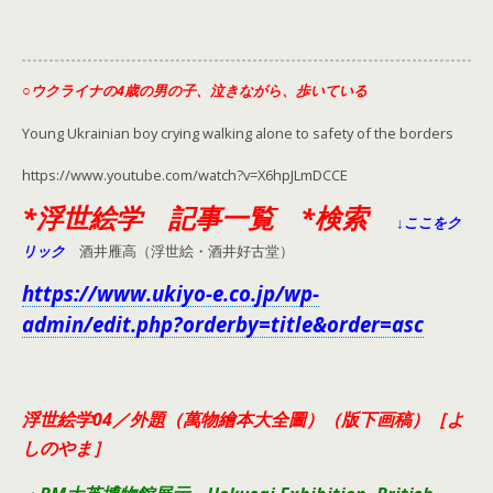
○ウクライナの4歳の男の子、泣きながら、歩いている
Young Ukrainian boy crying walking alone to safety of the borders
https://www.youtube.com/watch?v=X6hpJLmDCCE
*浮世絵学 記事一覧 *検索
↓ここをク
リック
酒井雁高（浮世絵・酒井好古堂）
https://www.ukiyo-e.co.jp/wp-
admin/edit.php?orderby=title&order=asc
浮世絵学04／外題（萬物繪本大全圖）（版下画稿）［よ
しのやま］