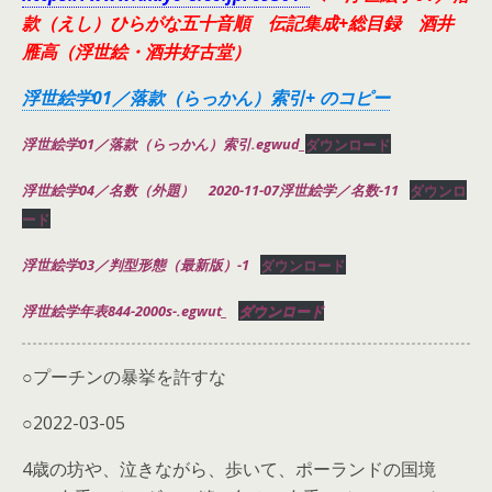
款（えし）ひらがな五十音順 伝記集成+総目録 酒井
雁高（浮世絵・酒井好古堂）
浮世絵学01／落款（らっかん）索引+ のコピー
浮世絵学01／落款（らっかん）索引.egwud_
ダウンロード
浮世絵学04／名数（外題） 2020-11-07浮世絵学／名数-11
ダウンロ
ード
浮世絵学03／判型形態（最新版）-1
ダウンロード
浮世絵学年表844-2000s-.egwut_
ダウンロード
○プーチンの暴挙を許すな
○2022-03-05
4歳の坊や、泣きながら、歩いて、ポーランドの国境