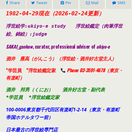
Share
Tweet
Pin
Mail
SMS
1982-04-29現在（2026-02-24更新）
浮世絵学:ukiyo-e study
浮世絵鑑定（肉筆浮世
絵、錦絵）
:judge
SAKAI_gankow
, curator, professional adviser of
ukiyo-e
酒井 雁高（がんこう）（浮世絵・酒井好古堂主人）
*学芸員 *浮世絵鑑定家
Phone 03-3591-4678（東京・
有楽町）
酒井 邦男（くにお） 酒井好古堂・副代表
*学芸員 *浮世絵鑑定家
100-0006東京都千代田
区有楽町1-2-14（東京・有楽町
帝国ホテルタワー前）
日本最古の浮世絵専門店