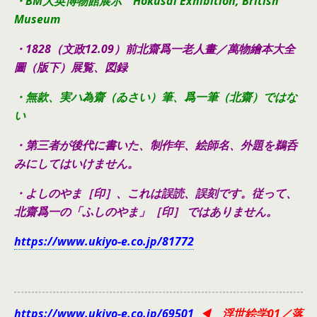
・BM大英博物館展示 Hokusai Exhibition, British
Museum
・1828（文政12.09）前北齋爲一老人畫／萬物繪本大全
圖（版下）展覧、図録
・無款、実ハ為齋（ゐさい）筆、爲一筆（北齋）ではな
い
・第三者が後代に書いた、制作年、絵師名、外題を鵜呑
みにしてはいけません。
・よしのやま［印］、これは誤読、誤刻です。従って、
北齋爲一の「ふしのやま」［印］ ではありません。
https://www.ukiyo-e.co.jp/81772
https://www.ukiyo-e.co.jp/69501
◀ 浮世絵学01／落