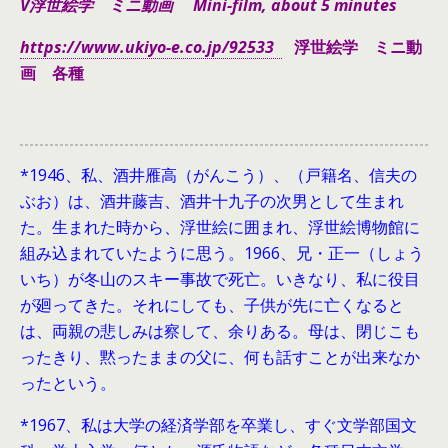
V浮世絵学 ミニ動画 Mini-film, about 5 minutes
https://www.ukiyo-e.co.jp/92533
浮世絵学 ミニ動
画 各種
*1946、
私、酒井雁高（がんこう）、（戸籍名、信夫の
ぶお）は、酒井藤吉、酒井十九子の次男として生まれ
た。生まれた時から、浮世絵に囲まれ、浮世絵博物館に
組み込まれていたように思う。1966、兄・正一（しょう
いち）が冬山のスキー事故で死亡。いきなり、私に役目
が廻ってきた。それにしても、子供が先に亡くなると
は、両親の悲しみは察して、余りある。母は、閉じこも
ったきり、黙ったままの父に、何も話すことが出来なか
ったという。
*1967、私は大学の経済学部を卒業し、すぐ文学部国文