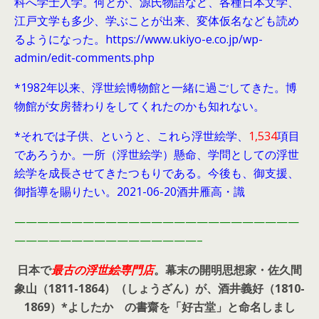
科へ学士入学。何とか、源氏物語など、各種日本文学、
江戸文学も多少、学ぶことが出来、変体仮名なども読め
るようになった。https://www.ukiyo-e.co.jp/wp-
admin/edit-comments.php
*1982年以来、浮世絵博物館と一緒に過ごしてきた。博
物館が女房替わりをしてくれたのかも知れない。
*それでは子供、というと、これら浮世絵学、
1,534
項目
であろうか。一所（浮世絵学）懸命、学問としての浮世
絵学を成長させてきたつもりである。今後も、御支援、
御指導を賜りたい。2021-06-20酒井雁高・識
—————————————————————————
————————————————–
日本で
最古の浮世絵専門店
。幕末の開明思想家・
佐久間
象山（1811-1864）（しょうざん）が、酒井義好（1810-
1869）*よしたか の書齋を「好古堂」と命名しまし