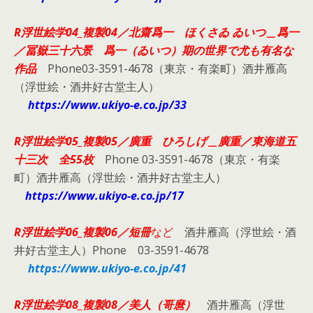
R浮世絵学04_複製04／北齋爲一 ほくさゐ ゐいつ＿爲一
／冨嶽三十六景 爲一（ゐいつ）期の世界で尤も有名な
作品
Phone03-3591-4678（東京・有楽町）酒井雁高
（浮世絵・酒井好古堂主人）
https://www.ukiyo-e.co.jp/33
R浮世絵学05_複製05／廣重 ひろしげ＿廣重／東海道五
十三次 全55枚
Phone 03-3591-4678（東京・有楽
町）酒井雁高（浮世絵・酒井好古堂主人）
https://www.ukiyo-e.co.jp/17
R浮世絵学06_複製06／
短冊
など
酒井雁高（浮世絵・酒
井好古堂主人）Phone 03-3591-4678
https://www.ukiyo-e.co.jp/41
R浮世絵学08_複製08／美人（哥麿）
酒井雁高（浮世