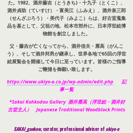
た。
1982、酒井藤吉（とうきち)・十九子（とくこ）、
酒井貞助（ていすけ）・富美江（ふみえ）、酒井泉三郎
（せんざぶろう）・美代子（みよこ）らは、好古堂蒐集
品を基として、父祖の地、松本市郊外に、日本浮世絵博
物館を創立しました。
父・藤吉が亡くなってから、酒井信夫・雁高（がんこ
う）、そして酒井邦男が継承し、世界各地で65回の浮世
絵展覧会を開催して今日に至っています。皆様のご指導
ご鞭撻を御願い致します。
https://www.ukiyo-e.co.jp/wp-admin/edit.php
記
事一覧
*Sakai Kohkodou Gallery 酒井雁高（浮世絵・酒井好
古堂主人） Japanese Traditional Woodblock Prints
SAKAI_gankow
, curator, pr
ofessional adviser of
ukiyo-e