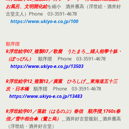
お風呂、文明開化絵
を縮小 酒井雁高（浮世絵・酒井好
古堂主人）Phone 03-3591-4678
https://www.ukiyo-e.co.jp/100
順序摺
R浮世絵学07_複製07／
歌麿 うたまろ＿婦人相學十躰・
（ぽっぴん）
順序摺 Phone 03-3591-4678
https://www.ukiyo-e.co.jp/13503
R浮世絵学12_複製12／
廣重 ひろしげ＿東海道五十三
次・日本橋
順序摺 Phone 03-3591-4678
https://www.ukiyo-e.co.jp/13483
R浮世絵学01／落款（はるのぶ）
春信 順序摺_1760s春
信／雪中相合傘（鷺と烏）
＿酒井好古堂復刻＿酒井雁高
（浮世絵・酒井好古堂）