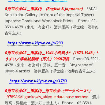
G浮世絵学04＿
御案内 (English & Japanese)
SAKAI
Koh.ko.dou Gallery (In front of the Imperial Tower)
Japanese Traditional Woodblock Prints Phone 03-
3591-4678（東京・有楽町） 酒井雁高（浮世絵・酒井好
古堂主人）
https://www.ukiyo-e.co.jp/233
G浮世絵学05＿御案内＿1941小島烏水*
（1873-1948）*
うすい／浮世絵類考（序文）9968項目
Phone03-3591-
4678（東京・有楽町）落款、五十音 Biography of
ukiyo-e artists 酒井雁高（浮世絵・酒井好古堂主人）
https://www.ukiyo-e.co.jp/1783
G浮世絵学06＿御案内＿浮世絵学（データベース*）
1978SAKAI gankow’s_ukiyo-e data base method
酒井
雁高（浮世絵・酒井好古堂主人） Phone 03-3591-