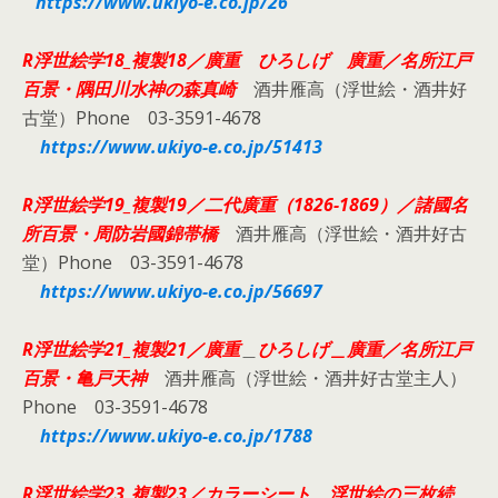
https://www.ukiyo-e.co.jp/26
R浮世絵学18_複製18／廣重
ひろしげ 廣重／名所江戸
百景・隅田川水神の森真崎
酒井雁高（浮世絵・酒井好
古堂）Phone 03-3591-4678
https://www.ukiyo-e.co.jp/51413
R浮世絵学19_複製19／
二代廣重（1826-1869）／諸國名
所百景・周防岩國錦帯橋
酒井雁高（浮世絵・酒井好古
堂）Phone 03-3591-4678
https://www.ukiyo-e.co.jp/56697
R浮世絵学21_複製21／廣重
＿
ひろしげ＿廣重／名所江戸
百景・亀戸天神
酒井雁高（浮世絵・酒井好古堂主人）
Phone 03-3591-4678
https://www.ukiyo-e.co.jp/1788
R浮世絵学23_複製23／カラーシート 浮世絵の三枚続、