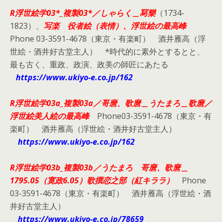
R浮世絵学03*_複製03*／しゃらく＿冩樂
（1734-
1823）、
写楽 役者絵（表情）、浮世絵の最高峰
Phone 03-3591-4678（東京・有楽町） 酒井雁高（浮
世絵・酒井好古堂主人） *時代的に素外とするとと、
最も古く、重政、政演、政美の師匠にあたる
https://www.ukiyo-e.co.jp/162
R浮世絵学03a_複製03a／哥麿、歌麿＿うたまろ＿歌麿／
浮世絵美人絵の最高峰
Phone03-3591-4678（東京・有
楽町） 酒井雁高（浮世絵・酒井好古堂主人）
https://www.ukiyo-e.co.jp/162
R浮世絵学03b_複製03b／うたまろ 哥麿、歌麿＿
1795.05（寛政6.05）歌撰恋之部（紅キララ）
Phone
03-3591-4678（東京・有楽町） 酒井雁高（浮世絵・酒
井好古堂主人）
https://www.ukiyo-e.co.jp/78659