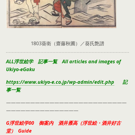
1803葵衛（齋藤秋圃）／葵氏艶譜
ALL浮世絵学 記事一覧 All articles and images of
Ukiyo-eGaku
https://www.ukiyo-e.co.jp/wp-admin/edit.php
記
事一覧
—————————————————————————
———————————————
G浮世絵学00 御案内 酒井雁高（浮世絵・酒井好古
堂） Guide