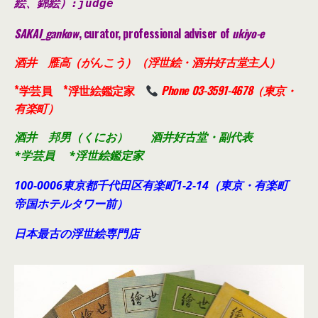
絵、錦絵）
:judge
SAKAI_gankow
, curator, professional adviser of
ukiyo-e
酒井 雁高（がんこう）（浮世絵・酒井好古堂主人）
*学芸員 *浮世絵鑑定家
Phone 03-3591-4678（東京・
有楽町）
酒井 邦男（くにお） 酒井好古堂・副代表
*学芸員 *浮世絵鑑定家
100-0006東京都千代田
区有楽町1-2-14（東京・有楽町
帝国ホテルタワー前）
日本最古の浮世絵専門店