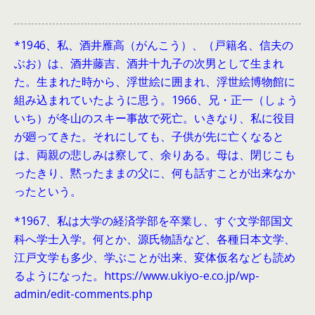
*1946、
私、酒井雁高（がんこう）、（戸籍名、信夫の
ぶお）は、酒井藤吉、酒井十九子の次男として生まれ
た。生まれた時から、浮世絵に囲まれ、浮世絵博物館に
組み込まれていたように思う。1966、兄・正一（しょう
いち）が冬山のスキー事故で死亡。いきなり、私に役目
が廻ってきた。それにしても、子供が先に亡くなると
は、両親の悲しみは察して、余りある。母は、閉じこも
ったきり、黙ったままの父に、何も話すことが出来なか
ったという。
*1967、私は大学の経済学部を卒業し、すぐ文学部国文
科へ学士入学。何とか、源氏物語など、各種日本文学、
江戸文学も多少、学ぶことが出来、変体仮名なども読め
るようになった。https://www.ukiyo-e.co.jp/wp-
admin/edit-comments.php