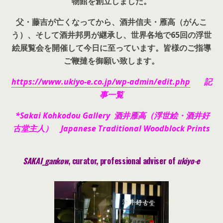
物館を創立しました。
父・藤吉が亡くなってから、酒井信夫・雁高（がんこ
う）、そして酒井邦男が継承し、世界各地で65回の浮世
絵展覧会を開催して今日に至っています。皆様のご指導
ご鞭撻を御願い致します。
https://www.ukiyo-e.co.jp/wp-admin/edit.php
記
事一覧
*Sakai Kohkodou Gallery 酒井雁高（浮世絵・酒井好
古堂主人） Japanese Traditional Woodblock Prints
SAKAI_gankow
, curator, pr
ofessional adviser of
ukiyo-e