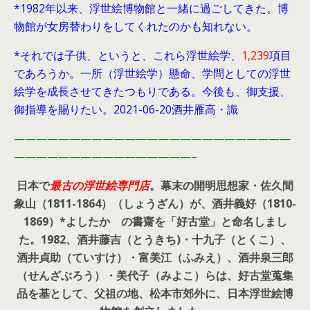
*1982年以来、浮世絵博物館と一緒に過ごしてきた。博
物館が女房替わりをしてくれたのかも知れない。
*それでは子供、というと、これら浮世絵学、
1,239
項目
であろうか。一所（浮世絵学）懸命、学問としての浮世
絵学を成長させてきたつもりである。今後も、御支援、
御指導を賜りたい。2021-06-20酒井雁高・識
—————————————————————————
————————————————–
日本で
最古の浮世絵専門店
。幕末の開明思想家・
佐久間
象山（1811-1864）（しょうざん）が、酒井義好（1810-
1869）*よしたか の書齋を「好古堂」と命名しまし
た。
1982、酒井藤吉（とうきち)・十九子（とくこ）、
酒井貞助（ていすけ）・富美江（ふみえ）、酒井泉三郎
（せんざぶろう）・美代子（みよこ）らは、好古堂蒐集
品を基として、父祖の地、松本市郊外に、日本浮世絵博