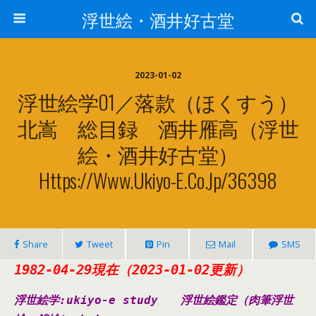
浮世絵・酒井好古堂
2023-01-02
浮世絵学01／落款（ほくすう）
北嵩 総目録 酒井雁高（浮世
絵・酒井好古堂）
Https://www.ukiyo-E.co.jp/36398
Share
Tweet
Pin
Mail
SMS
1982-04-29現在（2023-01-02更新）
浮世絵学:ukiyo-e study
浮世絵鑑定（肉筆浮世